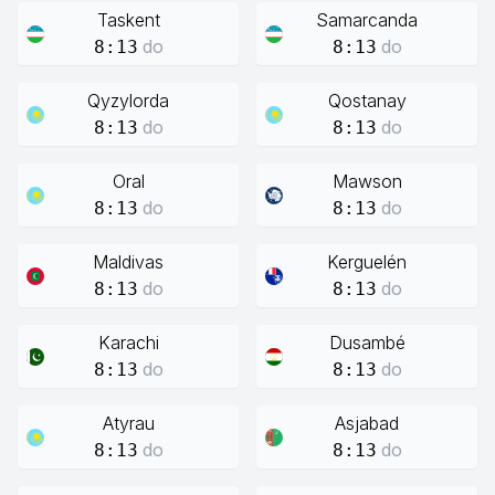
Taskent
Samarcanda
do
do
8:13
8:13
Qyzylorda
Qostanay
do
do
8:13
8:13
Oral
Mawson
do
do
8:13
8:13
Maldivas
Kerguelén
do
do
8:13
8:13
Karachi
Dusambé
do
do
8:13
8:13
Atyrau
Asjabad
do
do
8:13
8:13