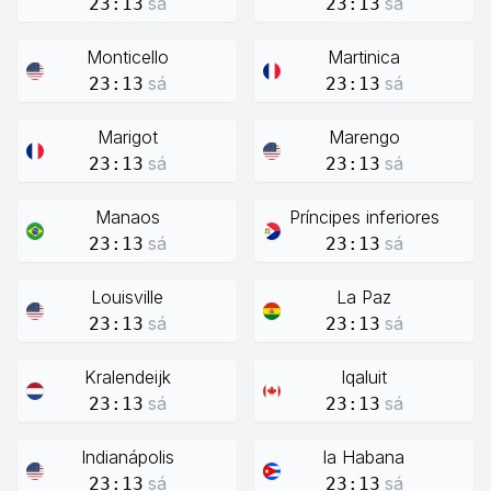
sá
sá
23:13
23:13
Monticello
Martinica
sá
sá
23:13
23:13
Marigot
Marengo
sá
sá
23:13
23:13
Manaos
Príncipes inferiores
sá
sá
23:13
23:13
Louisville
La Paz
sá
sá
23:13
23:13
Kralendeijk
Iqaluit
sá
sá
23:13
23:13
Indianápolis
la Habana
sá
sá
23:13
23:13