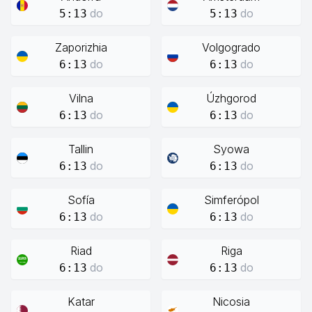
do
do
5:13
5:13
Zaporizhia
Volgogrado
do
do
6:13
6:13
Vilna
Úzhgorod
do
do
6:13
6:13
Tallin
Syowa
do
do
6:13
6:13
Sofía
Simferópol
do
do
6:13
6:13
Riad
Riga
do
do
6:13
6:13
Katar
Nicosia