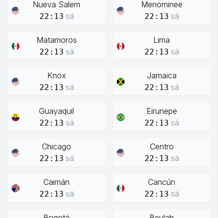
Nueva Salem
Menominee
sá
sá
22:13
22:13
Matamoros
Lima
sá
sá
22:13
22:13
Knox
Jamaica
sá
sá
22:13
22:13
Guayaquil
Eirunepe
sá
sá
22:13
22:13
Chicago
Centro
sá
sá
22:13
22:13
Caimán
Cancún
sá
sá
22:13
22:13
Bogotá
Beulah