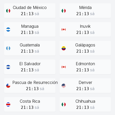
Ciudad de México
Mérida
sá
sá
21:13
21:13
Managua
Inuvik
sá
sá
21:13
21:13
Guatemala
Galápagos
sá
sá
21:13
21:13
El Salvador
Edmonton
sá
sá
21:13
21:13
Pascua de Resurrección
Denver
sá
sá
21:13
21:13
Costa Rica
Chihuahua
sá
sá
21:13
21:13