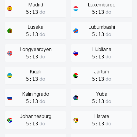
Madrid
Luxemburgo
do
do
5:13
5:13
Lusaka
Lubumbashi
do
do
5:13
5:13
Longyearbyen
Liubliana
do
do
5:13
5:13
Kigali
Jartum
do
do
5:13
5:13
Kaliningrado
Yuba
do
do
5:13
5:13
Johannesburg
Harare
do
do
5:13
5:13