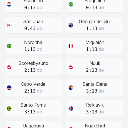
Asunción
Araguaína
do
do
0:13
0:13
San Juan
Georgia del Sur
do
do
0:43
1:13
Noronha
Miquelón
do
do
1:13
1:13
Scoresbysund
Nuuk
do
do
2:13
2:13
Cabo Verde
Santa Elena
do
do
2:13
3:13
Santo Tomé
Reikiavik
do
do
3:13
3:13
Uagadugú
Nuakchot