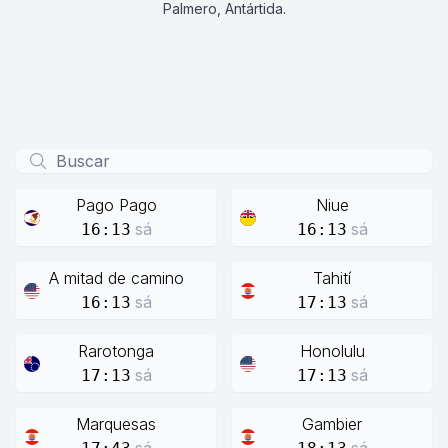
Palmero, Antártida.
Pago Pago
Niue
sá
sá
16:13
16:13
A mitad de camino
Tahití
sá
sá
16:13
17:13
Rarotonga
Honolulu
sá
sá
17:13
17:13
Marquesas
Gambier