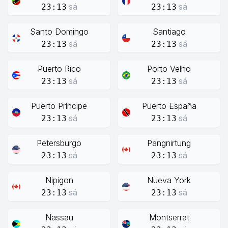
sá
sá
23:13
23:13
Santo Domingo
Santiago
sá
sá
23:13
23:13
Puerto Rico
Porto Velho
sá
sá
23:13
23:13
Puerto Príncipe
Puerto España
sá
sá
23:13
23:13
Petersburgo
Pangnirtung
sá
sá
23:13
23:13
Nipigon
Nueva York
sá
sá
23:13
23:13
Nassau
Montserrat