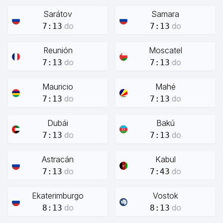
Sarátov
Samara
do
do
7:13
7:13
Reunión
Moscatel
do
do
7:13
7:13
Mauricio
Mahé
do
do
7:13
7:13
Dubái
Bakú
do
do
7:13
7:13
Astracán
Kabul
do
do
7:13
7:43
Ekaterimburgo
Vostok
do
do
8:13
8:13