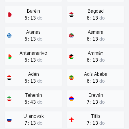
Baréin
Bagdad
do
do
6:13
6:13
Atenas
Asmara
do
do
6:13
6:13
Antananarivo
Ammán
do
do
6:13
6:13
Adén
Adís Abeba
do
do
6:13
6:13
Teherán
Ereván
do
do
6:43
7:13
Uliánovsk
Tiflis
do
do
7:13
7:13