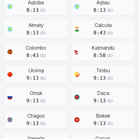
Aqtobe
Aqtau
do
do
8:13
8:13
Almaty
Calcuta
do
do
8:13
8:43
Colombo
Katmandú
do
do
8:43
8:58
Ürümqi
Timbu
do
do
9:13
9:13
Omsk
Daca
do
do
9:13
9:13
Chagos
Biskek
do
do
9:13
9:13
Yangón
Cocos