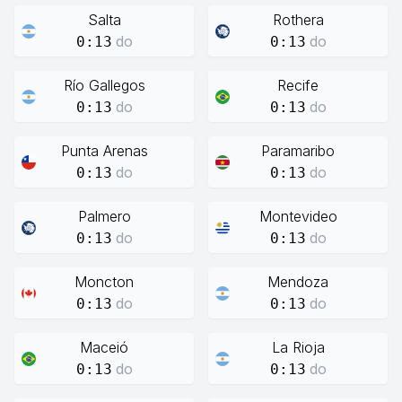
Salta
Rothera
do
do
0:13
0:13
Río Gallegos
Recife
do
do
0:13
0:13
Punta Arenas
Paramaribo
do
do
0:13
0:13
Palmero
Montevideo
do
do
0:13
0:13
Moncton
Mendoza
do
do
0:13
0:13
Maceió
La Rioja
do
do
0:13
0:13