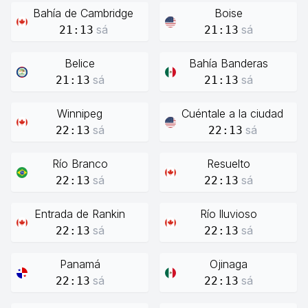
Bahía de Cambridge
Boise
sá
sá
21:13
21:13
Belice
Bahía Banderas
sá
sá
21:13
21:13
Winnipeg
Cuéntale a la ciudad
sá
sá
22:13
22:13
Río Branco
Resuelto
sá
sá
22:13
22:13
Entrada de Rankin
Río lluvioso
sá
sá
22:13
22:13
Panamá
Ojinaga
sá
sá
22:13
22:13