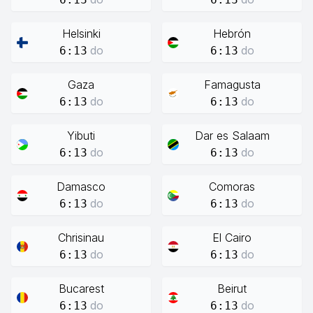
Helsinki
Hebrón
do
do
6:13
6:13
Gaza
Famagusta
do
do
6:13
6:13
Yibuti
Dar es Salaam
do
do
6:13
6:13
Damasco
Comoras
do
do
6:13
6:13
Chrisinau
El Cairo
do
do
6:13
6:13
Bucarest
Beirut
do
do
6:13
6:13