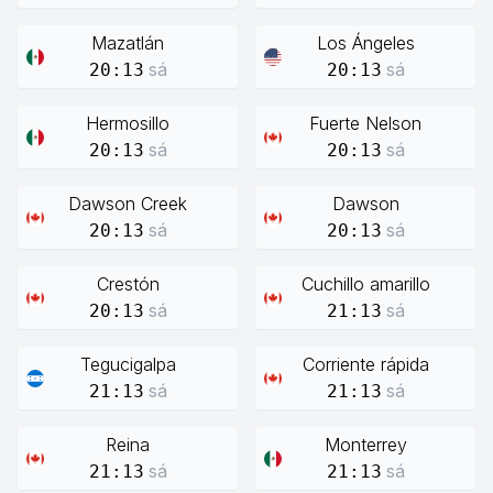
Mazatlán
Los Ángeles
sá
sá
20:13
20:13
Hermosillo
Fuerte Nelson
sá
sá
20:13
20:13
Dawson Creek
Dawson
sá
sá
20:13
20:13
Crestón
Cuchillo amarillo
sá
sá
20:13
21:13
Tegucigalpa
Corriente rápida
sá
sá
21:13
21:13
Reina
Monterrey
sá
sá
21:13
21:13