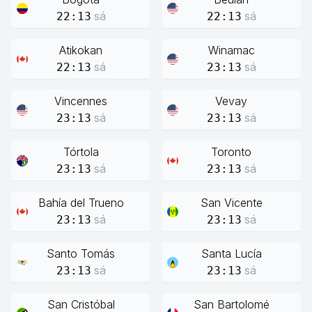
sá
sá
22:13
22:13
Atikokan
Winamac
sá
sá
22:13
23:13
Vincennes
Vevay
sá
sá
23:13
23:13
Tórtola
Toronto
sá
sá
23:13
23:13
Bahía del Trueno
San Vicente
sá
sá
23:13
23:13
Santo Tomás
Santa Lucía
sá
sá
23:13
23:13
San Cristóbal
San Bartolomé