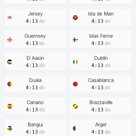
Jersey
Isla de Man
do
do
4:13
4:13
Guernsey
Islas Feroe
do
do
4:13
4:13
El Aaiún
Dublín
do
do
4:13
4:13
Duala
Casablanca
do
do
4:13
4:13
Canario
Brazzaville
do
do
4:13
4:13
Bangui
Argel
do
do
4:13
4:13