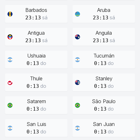
Barbados
Aruba
sá
sá
23:13
23:13
Antigua
Anguila
sá
sá
23:13
23:13
Ushuaia
Tucumán
do
do
0:13
0:13
Thule
Stanley
do
do
0:13
0:13
Satarem
São Paulo
do
do
0:13
0:13
San Luis
San Juan
do
do
0:13
0:13