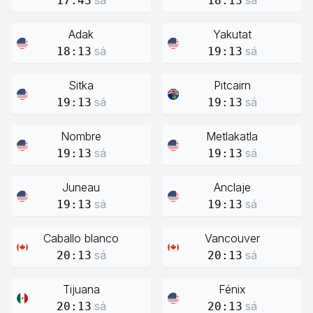
sá
sá
17:43
18:13
Adak
Yakutat
sá
sá
18:13
19:13
Sitka
Pitcairn
sá
sá
19:13
19:13
Nombre
Metlakatla
sá
sá
19:13
19:13
Juneau
Anclaje
sá
sá
19:13
19:13
Caballo blanco
Vancouver
sá
sá
20:13
20:13
Tijuana
Fénix
sá
sá
20:13
20:13