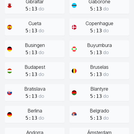
Gibraltar
Gaborone
do
do
5:13
5:13
Cueta
Copenhague
do
do
5:13
5:13
Busingen
Buyumbura
do
do
5:13
5:13
Budapest
Bruselas
do
do
5:13
5:13
Bratislava
Blantyre
do
do
5:13
5:13
Berlina
Belgrado
do
do
5:13
5:13
Andorra
Ámsterdam