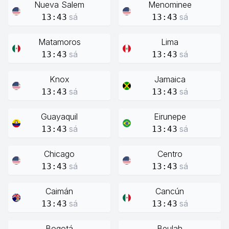
Nueva Salem
Menominee
sá
sá
13:43
13:43
Matamoros
Lima
sá
sá
13:43
13:43
Knox
Jamaica
sá
sá
13:43
13:43
Guayaquil
Eirunepe
sá
sá
13:43
13:43
Chicago
Centro
sá
sá
13:43
13:43
Caimán
Cancún
sá
sá
13:43
13:43
Bogotá
Beulah