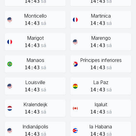
sá
sá
14:43
14:43
Monticello
Martinica
sá
sá
14:43
14:43
Marigot
Marengo
sá
sá
14:43
14:43
Manaos
Príncipes inferiores
sá
sá
14:43
14:43
Louisville
La Paz
sá
sá
14:43
14:43
Kralendeijk
Iqaluit
sá
sá
14:43
14:43
Indianápolis
la Habana
sá
sá
14:43
14:43