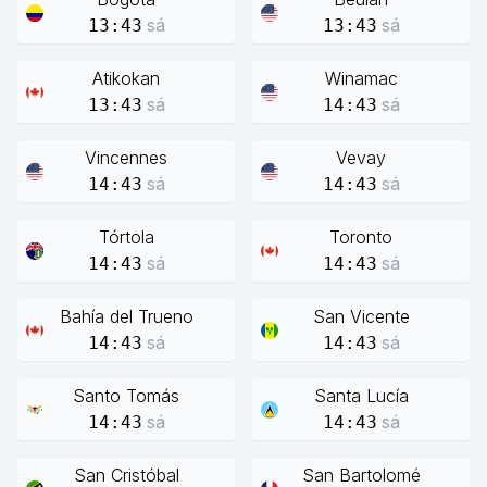
sá
sá
13:43
13:43
Atikokan
Winamac
sá
sá
13:43
14:43
Vincennes
Vevay
sá
sá
14:43
14:43
Tórtola
Toronto
sá
sá
14:43
14:43
Bahía del Trueno
San Vicente
sá
sá
14:43
14:43
Santo Tomás
Santa Lucía
sá
sá
14:43
14:43
San Cristóbal
San Bartolomé