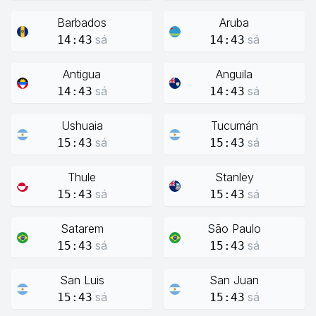
Barbados
Aruba
sá
sá
14:43
14:43
Antigua
Anguila
sá
sá
14:43
14:43
Ushuaia
Tucumán
sá
sá
15:43
15:43
Thule
Stanley
sá
sá
15:43
15:43
Satarem
São Paulo
sá
sá
15:43
15:43
San Luis
San Juan
sá
sá
15:43
15:43