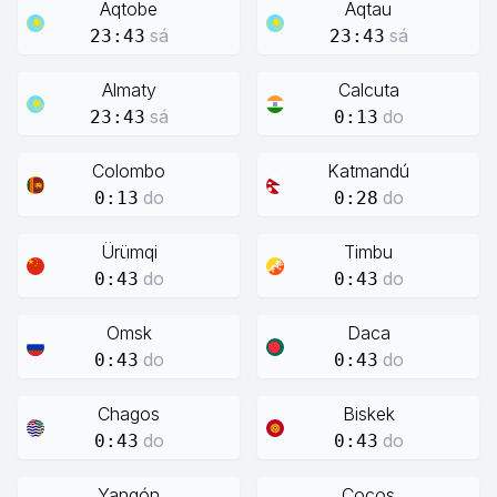
Aqtobe
Aqtau
sá
sá
23:43
23:43
Almaty
Calcuta
sá
do
23:43
0:13
Colombo
Katmandú
do
do
0:13
0:28
Ürümqi
Timbu
do
do
0:43
0:43
Omsk
Daca
do
do
0:43
0:43
Chagos
Biskek
do
do
0:43
0:43
Yangón
Cocos