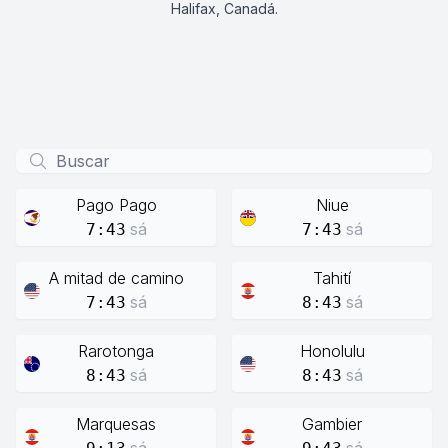
Halifax, Canadá.
Pago Pago
Niue
sá
sá
7:43
7:43
A mitad de camino
Tahití
sá
sá
7:43
8:43
Rarotonga
Honolulu
sá
sá
8:43
8:43
Marquesas
Gambier