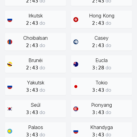
do
do
2:43
2:43
Irkutsk
Hong Kong
do
do
2:43
2:43
Choibalsan
Casey
do
do
2:43
2:43
Brunéi
Eucla
do
do
2:43
3:28
Yakutsk
Tokio
do
do
3:43
3:43
Seúl
Pionyang
do
do
3:43
3:43
Palaos
Khandyga
do
do
3:43
3:43