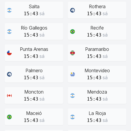
Salta
Rothera
sá
sá
15:43
15:43
Río Gallegos
Recife
sá
sá
15:43
15:43
Punta Arenas
Paramaribo
sá
sá
15:43
15:43
Palmero
Montevideo
sá
sá
15:43
15:43
Moncton
Mendoza
sá
sá
15:43
15:43
Maceió
La Rioja
sá
sá
15:43
15:43