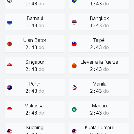
do
do
1:43
1:43
Barnaúl
Bangkok
do
do
1:43
1:43
Ulán Bator
Taipéi
do
do
2:43
2:43
Singapur
Llevar a la fuerza
do
do
2:43
2:43
Perth
Manila
do
do
2:43
2:43
Makassar
Macao
do
do
2:43
2:43
Kuching
Kuala Lumpur