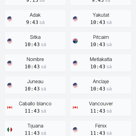
sá
sá
9:13
9:43
Adak
Yakutat
sá
sá
9:43
10:43
Sitka
Pitcairn
sá
sá
10:43
10:43
Nombre
Metlakatla
sá
sá
10:43
10:43
Juneau
Anclaje
sá
sá
10:43
10:43
Caballo blanco
Vancouver
sá
sá
11:43
11:43
Tijuana
Fénix
sá
sá
11:43
11:43