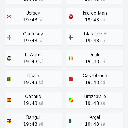
Jersey
Isla de Man
sá
sá
19:43
19:43
Guernsey
Islas Feroe
sá
sá
19:43
19:43
El Aaiún
Dublín
sá
sá
19:43
19:43
Duala
Casablanca
sá
sá
19:43
19:43
Canario
Brazzaville
sá
sá
19:43
19:43
Bangui
Argel
sá
sá
19:43
19:43