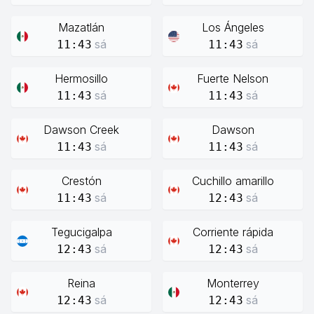
Mazatlán
Los Ángeles
sá
sá
11:43
11:43
Hermosillo
Fuerte Nelson
sá
sá
11:43
11:43
Dawson Creek
Dawson
sá
sá
11:43
11:43
Crestón
Cuchillo amarillo
sá
sá
11:43
12:43
Tegucigalpa
Corriente rápida
sá
sá
12:43
12:43
Reina
Monterrey
sá
sá
12:43
12:43