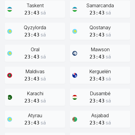
Taskent
Samarcanda
sá
sá
23:43
23:43
Qyzylorda
Qostanay
sá
sá
23:43
23:43
Oral
Mawson
sá
sá
23:43
23:43
Maldivas
Kerguelén
sá
sá
23:43
23:43
Karachi
Dusambé
sá
sá
23:43
23:43
Atyrau
Asjabad
sá
sá
23:43
23:43