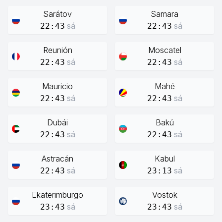
Sarátov
Samara
sá
sá
22:43
22:43
Reunión
Moscatel
sá
sá
22:43
22:43
Mauricio
Mahé
sá
sá
22:43
22:43
Dubái
Bakú
sá
sá
22:43
22:43
Astracán
Kabul
sá
sá
22:43
23:13
Ekaterimburgo
Vostok
sá
sá
23:43
23:43