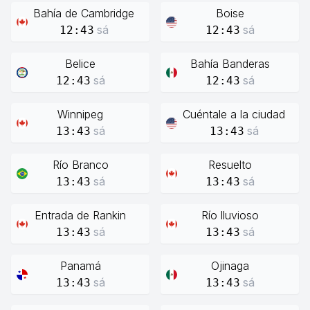
Bahía de Cambridge
Boise
sá
sá
12:43
12:43
Belice
Bahía Banderas
sá
sá
12:43
12:43
Winnipeg
Cuéntale a la ciudad
sá
sá
13:43
13:43
Río Branco
Resuelto
sá
sá
13:43
13:43
Entrada de Rankin
Río lluvioso
sá
sá
13:43
13:43
Panamá
Ojinaga
sá
sá
13:43
13:43