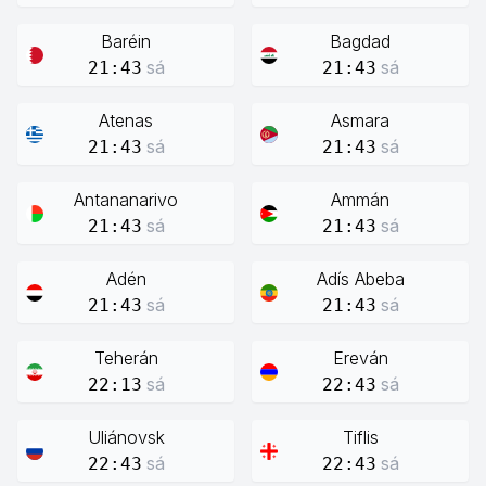
Baréin
Bagdad
sá
sá
21:43
21:43
Atenas
Asmara
sá
sá
21:43
21:43
Antananarivo
Ammán
sá
sá
21:43
21:43
Adén
Adís Abeba
sá
sá
21:43
21:43
Teherán
Ereván
sá
sá
22:13
22:43
Uliánovsk
Tiflis
sá
sá
22:43
22:43