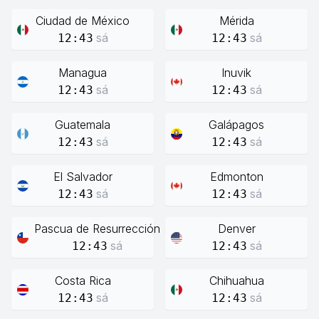
Ciudad de México
Mérida
sá
sá
12:43
12:43
Managua
Inuvik
sá
sá
12:43
12:43
Guatemala
Galápagos
sá
sá
12:43
12:43
El Salvador
Edmonton
sá
sá
12:43
12:43
Pascua de Resurrección
Denver
sá
sá
12:43
12:43
Costa Rica
Chihuahua
sá
sá
12:43
12:43