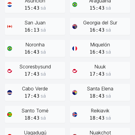
Asunción
Araguaína
sá
sá
15:43
15:43
San Juan
Georgia del Sur
sá
sá
16:13
16:43
Noronha
Miquelón
sá
sá
16:43
16:43
Scoresbysund
Nuuk
sá
sá
17:43
17:43
Cabo Verde
Santa Elena
sá
sá
17:43
18:43
Santo Tomé
Reikiavik
sá
sá
18:43
18:43
Uagadugú
Nuakchot