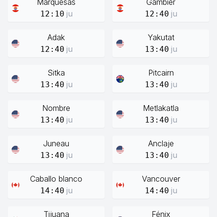
Marquesas
Gambier
ju
ju
12:10
12:40
Adak
Yakutat
ju
ju
12:40
13:40
Sitka
Pitcairn
ju
ju
13:40
13:40
Nombre
Metlakatla
ju
ju
13:40
13:40
Juneau
Anclaje
ju
ju
13:40
13:40
Caballo blanco
Vancouver
ju
ju
14:40
14:40
Tijuana
Fénix