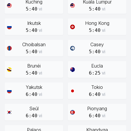
Kuching
Kuala Lumpur
vi
vi
5:40
5:40
Irkutsk
Hong Kong
vi
vi
5:40
5:40
Choibalsan
Casey
vi
vi
5:40
5:40
Brunéi
Eucla
vi
vi
5:40
6:25
Yakutsk
Tokio
vi
vi
6:40
6:40
Seúl
Pionyang
vi
vi
6:40
6:40
Palaos
Khandyga