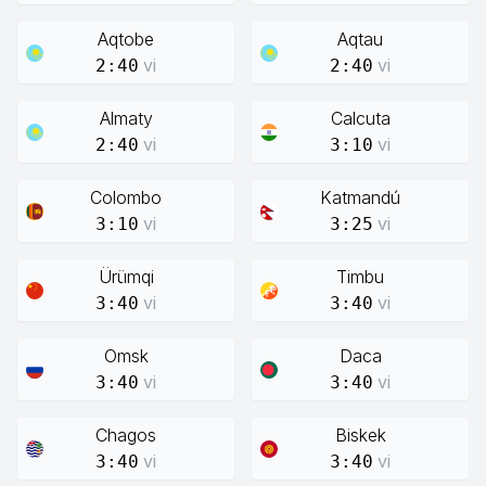
Aqtobe
Aqtau
vi
vi
2:40
2:40
Almaty
Calcuta
vi
vi
2:40
3:10
Colombo
Katmandú
vi
vi
3:10
3:25
Ürümqi
Timbu
vi
vi
3:40
3:40
Omsk
Daca
vi
vi
3:40
3:40
Chagos
Biskek
vi
vi
3:40
3:40