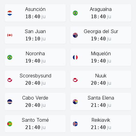
Asunción
Araguaína
ju
ju
18:40
18:40
San Juan
Georgia del Sur
ju
ju
19:10
19:40
Noronha
Miquelón
ju
ju
19:40
19:40
Scoresbysund
Nuuk
ju
ju
20:40
20:40
Cabo Verde
Santa Elena
ju
ju
20:40
21:40
Santo Tomé
Reikiavik
ju
ju
21:40
21:40