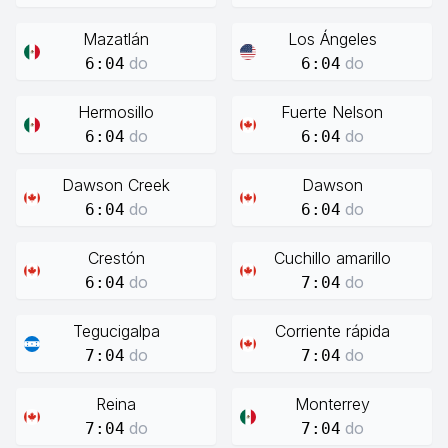
Mazatlán
Los Ángeles
do
do
6:04
6:04
Hermosillo
Fuerte Nelson
do
do
6:04
6:04
Dawson Creek
Dawson
do
do
6:04
6:04
Crestón
Cuchillo amarillo
do
do
6:04
7:04
Tegucigalpa
Corriente rápida
do
do
7:04
7:04
Reina
Monterrey
do
do
7:04
7:04