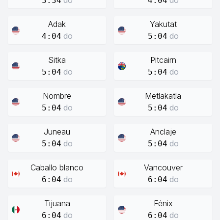
do
do
3:34
4:04
Adak
Yakutat
do
do
4:04
5:04
Sitka
Pitcairn
do
do
5:04
5:04
Nombre
Metlakatla
do
do
5:04
5:04
Juneau
Anclaje
do
do
5:04
5:04
Caballo blanco
Vancouver
do
do
6:04
6:04
Tijuana
Fénix
do
do
6:04
6:04