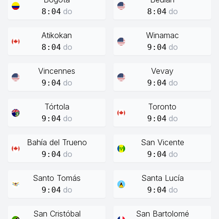
do
do
8:04
8:04
Atikokan
Winamac
do
do
8:04
9:04
Vincennes
Vevay
do
do
9:04
9:04
Tórtola
Toronto
do
do
9:04
9:04
Bahía del Trueno
San Vicente
do
do
9:04
9:04
Santo Tomás
Santa Lucía
do
do
9:04
9:04
San Cristóbal
San Bartolomé