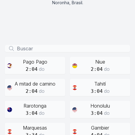
Noronha, Brasil.
Pago Pago
Niue
do
do
2:04
2:04
A mitad de camino
Tahití
do
do
2:04
3:04
Rarotonga
Honolulu
do
do
3:04
3:04
Marquesas
Gambier