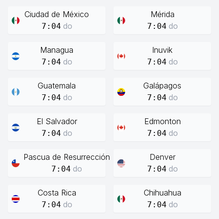
Ciudad de México
Mérida
do
do
7:04
7:04
Managua
Inuvik
do
do
7:04
7:04
Guatemala
Galápagos
do
do
7:04
7:04
El Salvador
Edmonton
do
do
7:04
7:04
Pascua de Resurrección
Denver
do
do
7:04
7:04
Costa Rica
Chihuahua
do
do
7:04
7:04