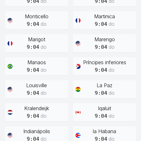
do
do
9:04
9:04
Monticello
Martinica
do
do
9:04
9:04
Marigot
Marengo
do
do
9:04
9:04
Manaos
Príncipes inferiores
do
do
9:04
9:04
Louisville
La Paz
do
do
9:04
9:04
Kralendeijk
Iqaluit
do
do
9:04
9:04
Indianápolis
la Habana
do
do
9:04
9:04