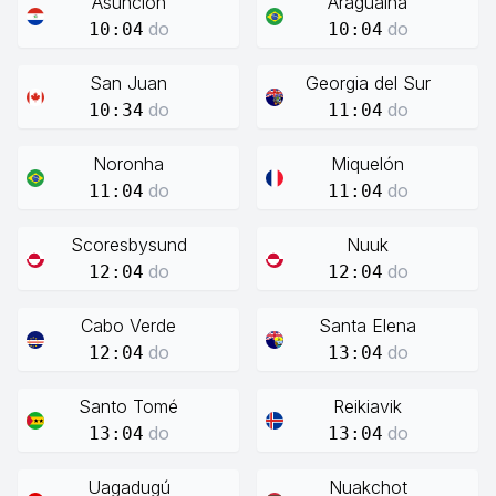
Asunción
Araguaína
do
do
10:04
10:04
San Juan
Georgia del Sur
do
do
10:34
11:04
Noronha
Miquelón
do
do
11:04
11:04
Scoresbysund
Nuuk
do
do
12:04
12:04
Cabo Verde
Santa Elena
do
do
12:04
13:04
Santo Tomé
Reikiavik
do
do
13:04
13:04
Uagadugú
Nuakchot