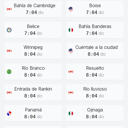
Bahía de Cambridge
Boise
do
do
7:04
7:04
Belice
Bahía Banderas
do
do
7:04
7:04
Winnipeg
Cuéntale a la ciudad
do
do
8:04
8:04
Río Branco
Resuelto
do
do
8:04
8:04
Entrada de Rankin
Río lluvioso
do
do
8:04
8:04
Panamá
Ojinaga
do
do
8:04
8:04