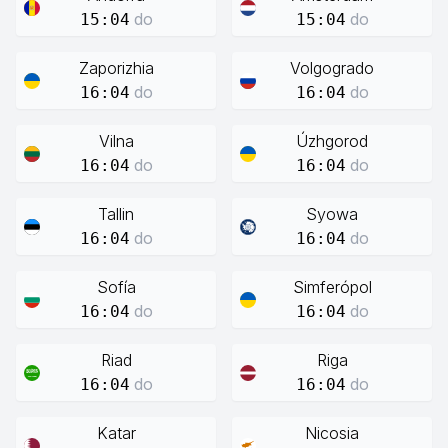
do
do
15:04
15:04
Zaporizhia
Volgogrado
do
do
16:04
16:04
Vilna
Úzhgorod
do
do
16:04
16:04
Tallin
Syowa
do
do
16:04
16:04
Sofía
Simferópol
do
do
16:04
16:04
Riad
Riga
do
do
16:04
16:04
Katar
Nicosia