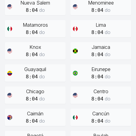
Nueva Salem
Menominee
do
do
8:04
8:04
Matamoros
Lima
do
do
8:04
8:04
Knox
Jamaica
do
do
8:04
8:04
Guayaquil
Eirunepe
do
do
8:04
8:04
Chicago
Centro
do
do
8:04
8:04
Caimán
Cancún
do
do
8:04
8:04
Bogotá
Beulah