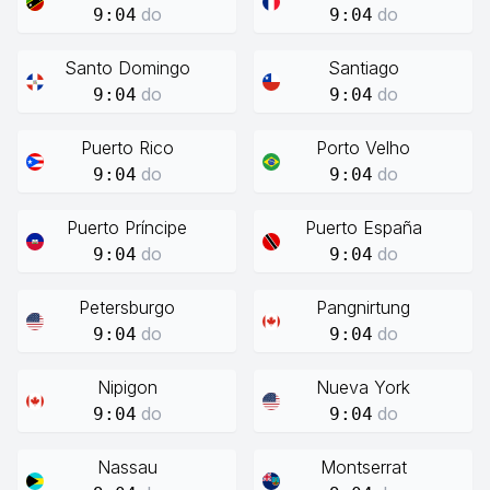
do
do
9:04
9:04
Santo Domingo
Santiago
do
do
9:04
9:04
Puerto Rico
Porto Velho
do
do
9:04
9:04
Puerto Príncipe
Puerto España
do
do
9:04
9:04
Petersburgo
Pangnirtung
do
do
9:04
9:04
Nipigon
Nueva York
do
do
9:04
9:04
Nassau
Montserrat