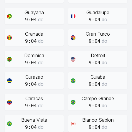
Guayana
Guadalupe
do
do
9:04
9:04
Granada
Gran Turco
do
do
9:04
9:04
Dominica
Detroit
do
do
9:04
9:04
Curazao
Cuiabá
do
do
9:04
9:04
Caracas
Campo Grande
do
do
9:04
9:04
Buena Vista
Blanco Sablon
do
do
9:04
9:04