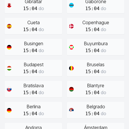
Gibraltar
Gaborone
do
do
15:04
15:04
Cueta
Copenhague
do
do
15:04
15:04
Busingen
Buyumbura
do
do
15:04
15:04
Budapest
Bruselas
do
do
15:04
15:04
Bratislava
Blantyre
do
do
15:04
15:04
Berlina
Belgrado
do
do
15:04
15:04
Andorra
Ámsterdam