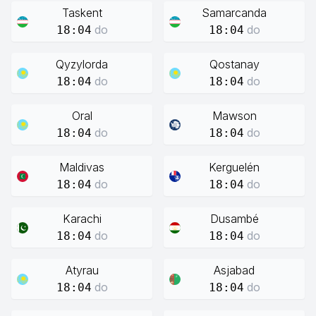
Taskent
Samarcanda
do
do
18:04
18:04
Qyzylorda
Qostanay
do
do
18:04
18:04
Oral
Mawson
do
do
18:04
18:04
Maldivas
Kerguelén
do
do
18:04
18:04
Karachi
Dusambé
do
do
18:04
18:04
Atyrau
Asjabad
do
do
18:04
18:04