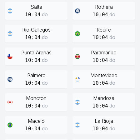
Salta
Rothera
do
do
10:04
10:04
Río Gallegos
Recife
do
do
10:04
10:04
Punta Arenas
Paramaribo
do
do
10:04
10:04
Palmero
Montevideo
do
do
10:04
10:04
Moncton
Mendoza
do
do
10:04
10:04
Maceió
La Rioja
do
do
10:04
10:04