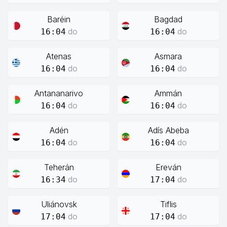
Baréin
Bagdad
do
do
16:04
16:04
Atenas
Asmara
do
do
16:04
16:04
Antananarivo
Ammán
do
do
16:04
16:04
Adén
Adís Abeba
do
do
16:04
16:04
Teherán
Ereván
do
do
16:34
17:04
Uliánovsk
Tiflis
do
do
17:04
17:04