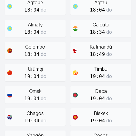
Aqtobe
Aqtau
do
do
18:04
18:04
Almaty
Calcuta
do
do
18:04
18:34
Colombo
Katmandú
do
do
18:34
18:49
Ürümqi
Timbu
do
do
19:04
19:04
Omsk
Daca
do
do
19:04
19:04
Chagos
Biskek
do
do
19:04
19:04
Yangón
Cocos