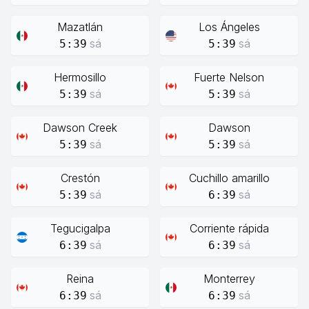
Mazatlán
Los Ángeles
sá
sá
5:39
5:39
Hermosillo
Fuerte Nelson
sá
sá
5:39
5:39
Dawson Creek
Dawson
sá
sá
5:39
5:39
Crestón
Cuchillo amarillo
sá
sá
5:39
6:39
Tegucigalpa
Corriente rápida
sá
sá
6:39
6:39
Reina
Monterrey
sá
sá
6:39
6:39