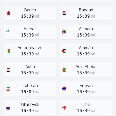
Baréin
Bagdad
sá
sá
15:39
15:39
Atenas
Asmara
sá
sá
15:39
15:39
Antananarivo
Ammán
sá
sá
15:39
15:39
Adén
Adís Abeba
sá
sá
15:39
15:39
Teherán
Ereván
sá
sá
16:09
16:39
Uliánovsk
Tiflis
sá
sá
16:39
16:39