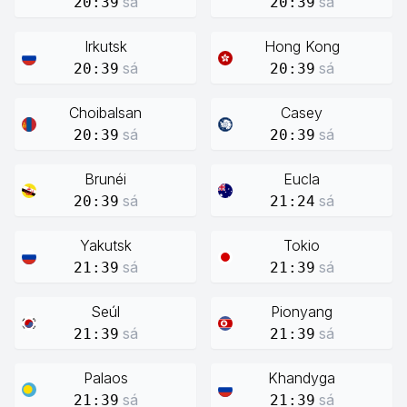
sá
sá
20:39
20:39
Irkutsk
Hong Kong
sá
sá
20:39
20:39
Choibalsan
Casey
sá
sá
20:39
20:39
Brunéi
Eucla
sá
sá
20:39
21:24
Yakutsk
Tokio
sá
sá
21:39
21:39
Seúl
Pionyang
sá
sá
21:39
21:39
Palaos
Khandyga
sá
sá
21:39
21:39