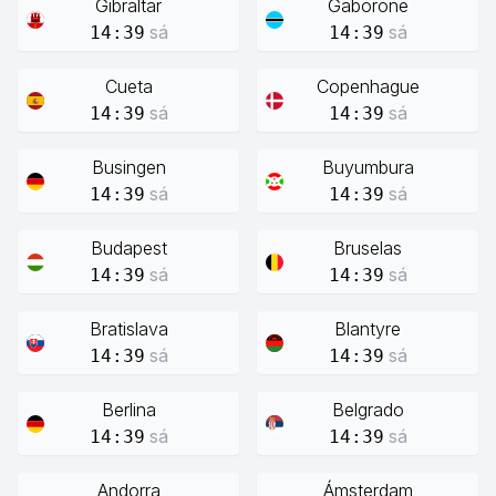
Gibraltar
Gaborone
sá
sá
14:39
14:39
Cueta
Copenhague
sá
sá
14:39
14:39
Busingen
Buyumbura
sá
sá
14:39
14:39
Budapest
Bruselas
sá
sá
14:39
14:39
Bratislava
Blantyre
sá
sá
14:39
14:39
Berlina
Belgrado
sá
sá
14:39
14:39
Andorra
Ámsterdam