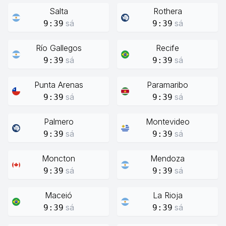
Salta
Rothera
sá
sá
9:39
9:39
Río Gallegos
Recife
sá
sá
9:39
9:39
Punta Arenas
Paramaribo
sá
sá
9:39
9:39
Palmero
Montevideo
sá
sá
9:39
9:39
Moncton
Mendoza
sá
sá
9:39
9:39
Maceió
La Rioja
sá
sá
9:39
9:39