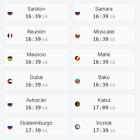
Sarátov
Samara
sá
sá
16:39
16:39
Reunión
Moscatel
sá
sá
16:39
16:39
Mauricio
Mahé
sá
sá
16:39
16:39
Dubái
Bakú
sá
sá
16:39
16:39
Astracán
Kabul
sá
sá
16:39
17:09
Ekaterimburgo
Vostok
sá
sá
17:39
17:39