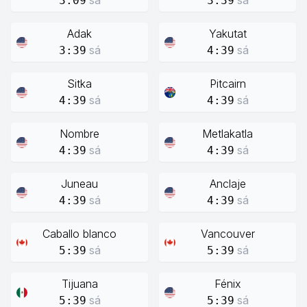
sá
sá
3:09
3:39
Adak
Yakutat
sá
sá
3:39
4:39
Sitka
Pitcairn
sá
sá
4:39
4:39
Nombre
Metlakatla
sá
sá
4:39
4:39
Juneau
Anclaje
sá
sá
4:39
4:39
Caballo blanco
Vancouver
sá
sá
5:39
5:39
Tijuana
Fénix
sá
sá
5:39
5:39