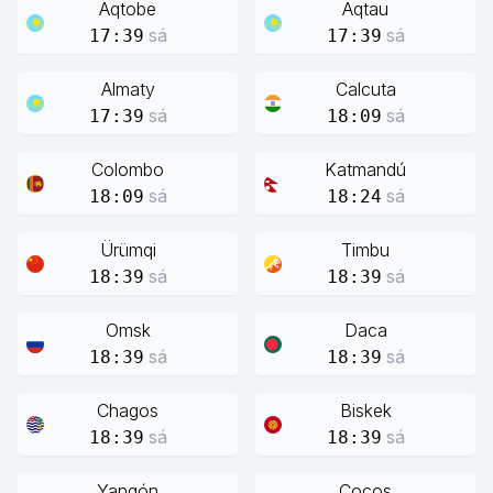
Aqtobe
Aqtau
sá
sá
17:39
17:39
Almaty
Calcuta
sá
sá
17:39
18:09
Colombo
Katmandú
sá
sá
18:09
18:24
Ürümqi
Timbu
sá
sá
18:39
18:39
Omsk
Daca
sá
sá
18:39
18:39
Chagos
Biskek
sá
sá
18:39
18:39
Yangón
Cocos