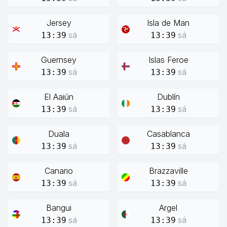
Jersey
Isla de Man
sá
sá
13:39
13:39
Guernsey
Islas Feroe
sá
sá
13:39
13:39
El Aaiún
Dublín
sá
sá
13:39
13:39
Duala
Casablanca
sá
sá
13:39
13:39
Canario
Brazzaville
sá
sá
13:39
13:39
Bangui
Argel
sá
sá
13:39
13:39