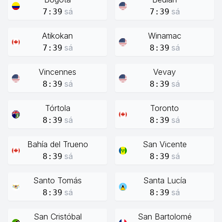
sá
sá
7:39
7:39
Atikokan
Winamac
sá
sá
7:39
8:39
Vincennes
Vevay
sá
sá
8:39
8:39
Tórtola
Toronto
sá
sá
8:39
8:39
Bahía del Trueno
San Vicente
sá
sá
8:39
8:39
Santo Tomás
Santa Lucía
sá
sá
8:39
8:39
San Cristóbal
San Bartolomé