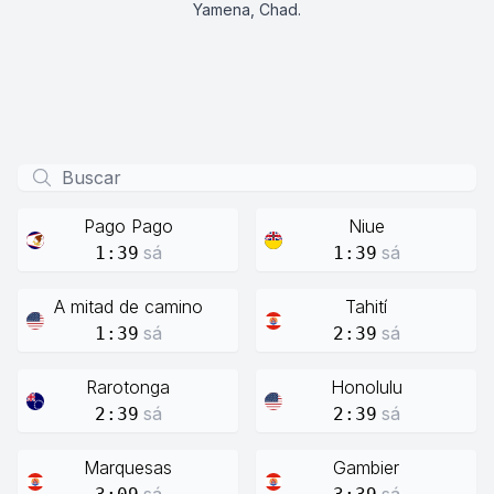
Yamena, Chad.
Pago Pago
Niue
sá
sá
1:39
1:39
A mitad de camino
Tahití
sá
sá
1:39
2:39
Rarotonga
Honolulu
sá
sá
2:39
2:39
Marquesas
Gambier