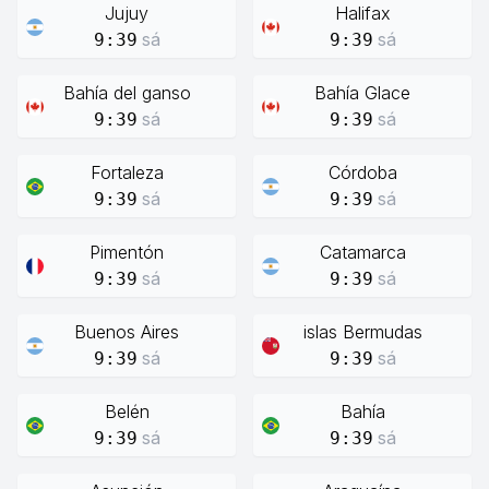
Jujuy
Halifax
sá
sá
9:39
9:39
Bahía del ganso
Bahía Glace
sá
sá
9:39
9:39
Fortaleza
Córdoba
sá
sá
9:39
9:39
Pimentón
Catamarca
sá
sá
9:39
9:39
Buenos Aires
islas Bermudas
sá
sá
9:39
9:39
Belén
Bahía
sá
sá
9:39
9:39