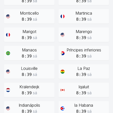
sá
sá
8:39
8:39
Monticello
Martinica
sá
sá
8:39
8:39
Marigot
Marengo
sá
sá
8:39
8:39
Manaos
Príncipes inferiores
sá
sá
8:39
8:39
Louisville
La Paz
sá
sá
8:39
8:39
Kralendeijk
Iqaluit
sá
sá
8:39
8:39
Indianápolis
la Habana
sá
sá
8:39
8:39