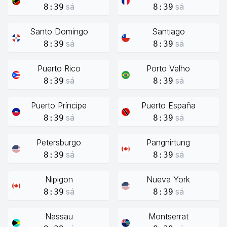
sá
sá
8:39
8:39
Santo Domingo
Santiago
sá
sá
8:39
8:39
Puerto Rico
Porto Velho
sá
sá
8:39
8:39
Puerto Príncipe
Puerto España
sá
sá
8:39
8:39
Petersburgo
Pangnirtung
sá
sá
8:39
8:39
Nipigon
Nueva York
sá
sá
8:39
8:39
Nassau
Montserrat