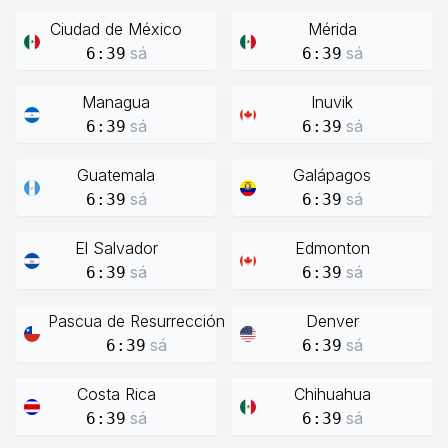
Ciudad de México
Mérida
sá
sá
6:39
6:39
Managua
Inuvik
sá
sá
6:39
6:39
Guatemala
Galápagos
sá
sá
6:39
6:39
El Salvador
Edmonton
sá
sá
6:39
6:39
Pascua de Resurrección
Denver
sá
sá
6:39
6:39
Costa Rica
Chihuahua
sá
sá
6:39
6:39