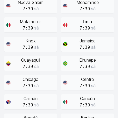
Nueva Salem
Menominee
sá
sá
7:39
7:39
Matamoros
Lima
sá
sá
7:39
7:39
Knox
Jamaica
sá
sá
7:39
7:39
Guayaquil
Eirunepe
sá
sá
7:39
7:39
Chicago
Centro
sá
sá
7:39
7:39
Caimán
Cancún
sá
sá
7:39
7:39
Bogotá
Beulah