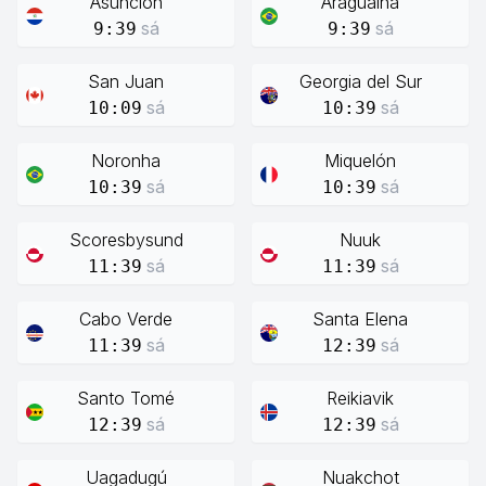
Asunción
Araguaína
sá
sá
9:39
9:39
San Juan
Georgia del Sur
sá
sá
10:09
10:39
Noronha
Miquelón
sá
sá
10:39
10:39
Scoresbysund
Nuuk
sá
sá
11:39
11:39
Cabo Verde
Santa Elena
sá
sá
11:39
12:39
Santo Tomé
Reikiavik
sá
sá
12:39
12:39
Uagadugú
Nuakchot