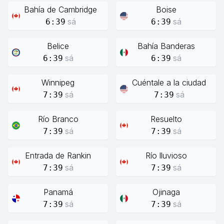
Bahía de Cambridge
Boise
sá
sá
6:39
6:39
Belice
Bahía Banderas
sá
sá
6:39
6:39
Winnipeg
Cuéntale a la ciudad
sá
sá
7:39
7:39
Río Branco
Resuelto
sá
sá
7:39
7:39
Entrada de Rankin
Río lluvioso
sá
sá
7:39
7:39
Panamá
Ojinaga
sá
sá
7:39
7:39