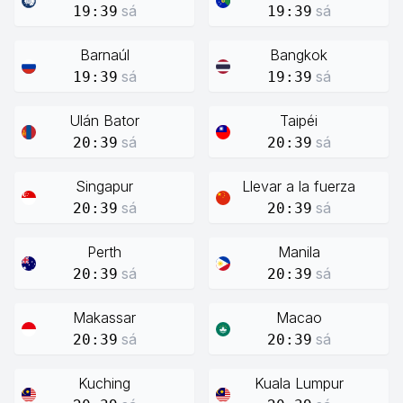
sá
sá
19:39
19:39
Barnaúl
Bangkok
sá
sá
19:39
19:39
Ulán Bator
Taipéi
sá
sá
20:39
20:39
Singapur
Llevar a la fuerza
sá
sá
20:39
20:39
Perth
Manila
sá
sá
20:39
20:39
Makassar
Macao
sá
sá
20:39
20:39
Kuching
Kuala Lumpur