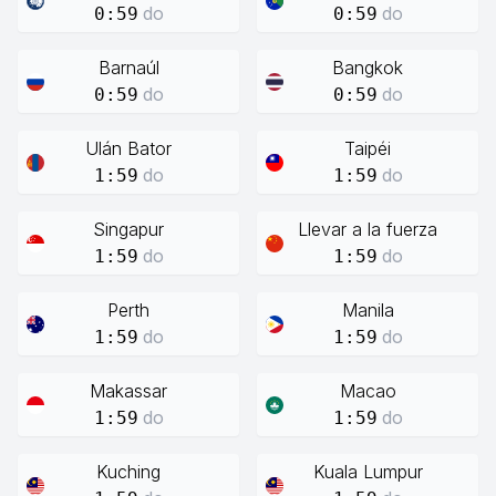
do
do
0:59
0:59
Barnaúl
Bangkok
do
do
0:59
0:59
Ulán Bator
Taipéi
do
do
1:59
1:59
Singapur
Llevar a la fuerza
do
do
1:59
1:59
Perth
Manila
do
do
1:59
1:59
Makassar
Macao
do
do
1:59
1:59
Kuching
Kuala Lumpur