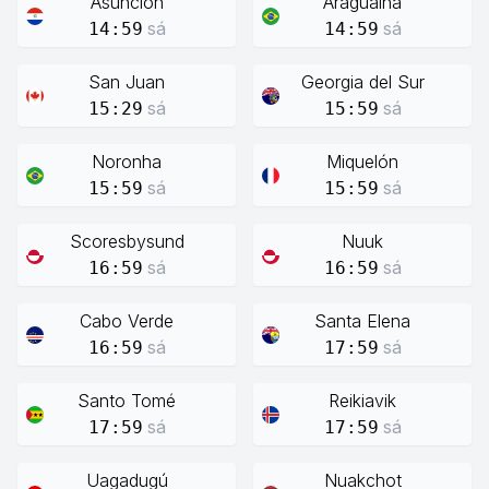
Asunción
Araguaína
sá
sá
14:59
14:59
San Juan
Georgia del Sur
sá
sá
15:29
15:59
Noronha
Miquelón
sá
sá
15:59
15:59
Scoresbysund
Nuuk
sá
sá
16:59
16:59
Cabo Verde
Santa Elena
sá
sá
16:59
17:59
Santo Tomé
Reikiavik
sá
sá
17:59
17:59
Uagadugú
Nuakchot