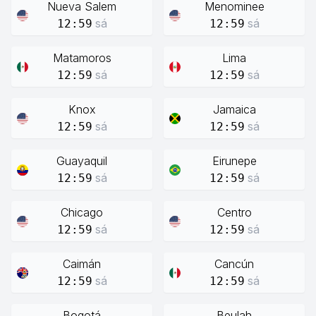
Nueva Salem
Menominee
sá
sá
12:59
12:59
Matamoros
Lima
sá
sá
12:59
12:59
Knox
Jamaica
sá
sá
12:59
12:59
Guayaquil
Eirunepe
sá
sá
12:59
12:59
Chicago
Centro
sá
sá
12:59
12:59
Caimán
Cancún
sá
sá
12:59
12:59
Bogotá
Beulah