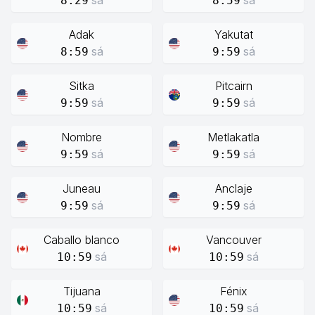
sá
sá
8:29
8:59
Adak
Yakutat
sá
sá
8:59
9:59
Sitka
Pitcairn
sá
sá
9:59
9:59
Nombre
Metlakatla
sá
sá
9:59
9:59
Juneau
Anclaje
sá
sá
9:59
9:59
Caballo blanco
Vancouver
sá
sá
10:59
10:59
Tijuana
Fénix
sá
sá
10:59
10:59