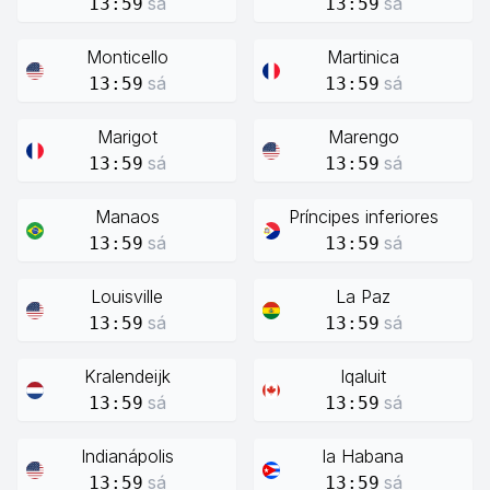
sá
sá
13:59
13:59
Monticello
Martinica
sá
sá
13:59
13:59
Marigot
Marengo
sá
sá
13:59
13:59
Manaos
Príncipes inferiores
sá
sá
13:59
13:59
Louisville
La Paz
sá
sá
13:59
13:59
Kralendeijk
Iqaluit
sá
sá
13:59
13:59
Indianápolis
la Habana
sá
sá
13:59
13:59