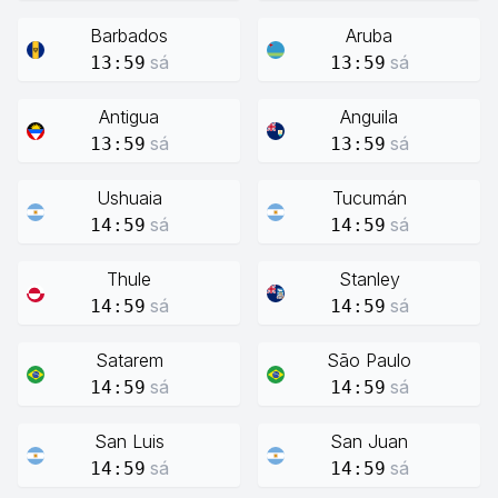
Barbados
Aruba
sá
sá
13:59
13:59
Antigua
Anguila
sá
sá
13:59
13:59
Ushuaia
Tucumán
sá
sá
14:59
14:59
Thule
Stanley
sá
sá
14:59
14:59
Satarem
São Paulo
sá
sá
14:59
14:59
San Luis
San Juan
sá
sá
14:59
14:59