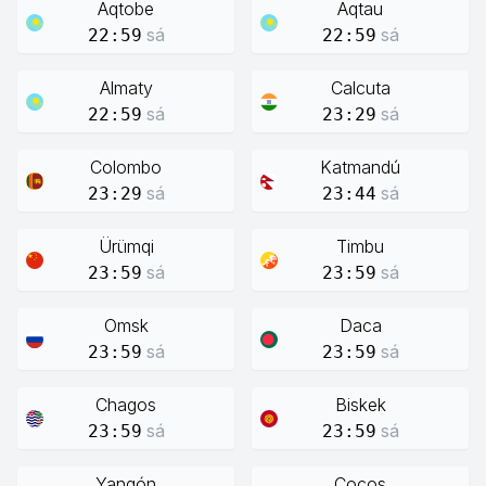
Aqtobe
Aqtau
sá
sá
22:59
22:59
Almaty
Calcuta
sá
sá
22:59
23:29
Colombo
Katmandú
sá
sá
23:29
23:44
Ürümqi
Timbu
sá
sá
23:59
23:59
Omsk
Daca
sá
sá
23:59
23:59
Chagos
Biskek
sá
sá
23:59
23:59
Yangón
Cocos