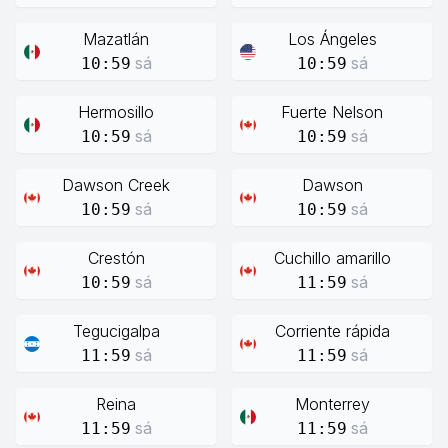
Mazatlán
Los Ángeles
sá
sá
10:59
10:59
Hermosillo
Fuerte Nelson
sá
sá
10:59
10:59
Dawson Creek
Dawson
sá
sá
10:59
10:59
Crestón
Cuchillo amarillo
sá
sá
10:59
11:59
Tegucigalpa
Corriente rápida
sá
sá
11:59
11:59
Reina
Monterrey
sá
sá
11:59
11:59