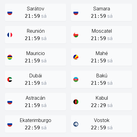
Sarátov
Samara
sá
sá
21:59
21:59
Reunión
Moscatel
sá
sá
21:59
21:59
Mauricio
Mahé
sá
sá
21:59
21:59
Dubái
Bakú
sá
sá
21:59
21:59
Astracán
Kabul
sá
sá
21:59
22:29
Ekaterimburgo
Vostok
sá
sá
22:59
22:59