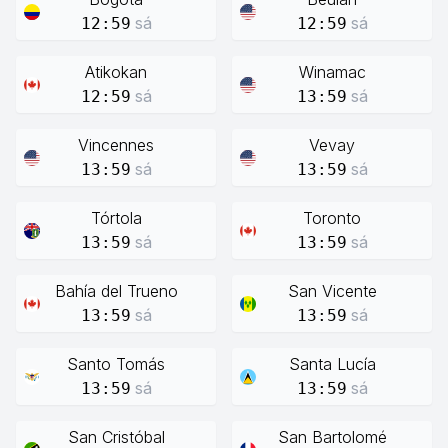
sá
sá
12:59
12:59
Atikokan
Winamac
sá
sá
12:59
13:59
Vincennes
Vevay
sá
sá
13:59
13:59
Tórtola
Toronto
sá
sá
13:59
13:59
Bahía del Trueno
San Vicente
sá
sá
13:59
13:59
Santo Tomás
Santa Lucía
sá
sá
13:59
13:59
San Cristóbal
San Bartolomé