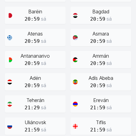
Baréin
Bagdad
sá
sá
20:59
20:59
Atenas
Asmara
sá
sá
20:59
20:59
Antananarivo
Ammán
sá
sá
20:59
20:59
Adén
Adís Abeba
sá
sá
20:59
20:59
Teherán
Ereván
sá
sá
21:29
21:59
Uliánovsk
Tiflis
sá
sá
21:59
21:59