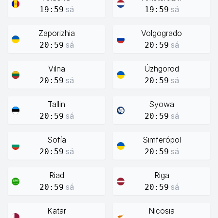
sá
sá
19:59
19:59
Zaporizhia
Volgogrado
sá
sá
20:59
20:59
Vilna
Úzhgorod
sá
sá
20:59
20:59
Tallin
Syowa
sá
sá
20:59
20:59
Sofía
Simferópol
sá
sá
20:59
20:59
Riad
Riga
sá
sá
20:59
20:59
Katar
Nicosia