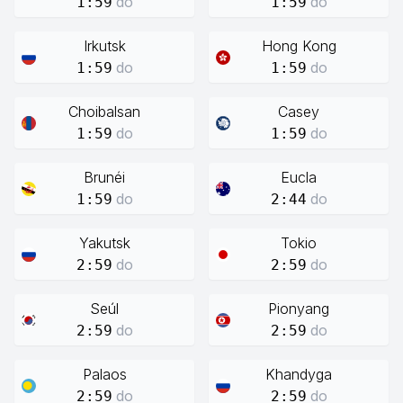
do
do
1:59
1:59
Irkutsk
Hong Kong
do
do
1:59
1:59
Choibalsan
Casey
do
do
1:59
1:59
Brunéi
Eucla
do
do
1:59
2:44
Yakutsk
Tokio
do
do
2:59
2:59
Seúl
Pionyang
do
do
2:59
2:59
Palaos
Khandyga
do
do
2:59
2:59