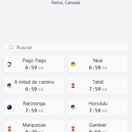
Reina, Canadá.
Pago Pago
Niue
sá
sá
6:59
6:59
A mitad de camino
Tahití
sá
sá
6:59
7:59
Rarotonga
Honolulu
sá
sá
7:59
7:59
Marquesas
Gambier