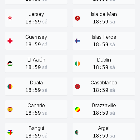
Jersey
Isla de Man
sá
sá
18:59
18:59
Guernsey
Islas Feroe
sá
sá
18:59
18:59
El Aaiún
Dublín
sá
sá
18:59
18:59
Duala
Casablanca
sá
sá
18:59
18:59
Canario
Brazzaville
sá
sá
18:59
18:59
Bangui
Argel
sá
sá
18:59
18:59