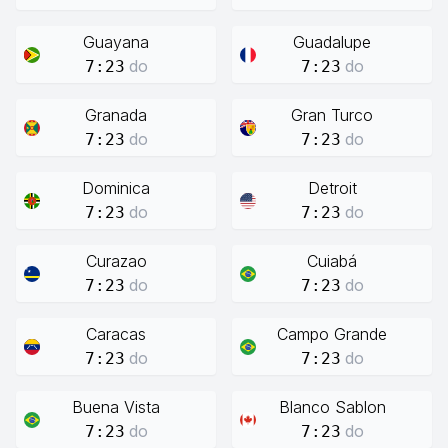
Guayana
Guadalupe
do
do
7:23
7:23
Granada
Gran Turco
do
do
7:23
7:23
Dominica
Detroit
do
do
7:23
7:23
Curazao
Cuiabá
do
do
7:23
7:23
Caracas
Campo Grande
do
do
7:23
7:23
Buena Vista
Blanco Sablon
do
do
7:23
7:23