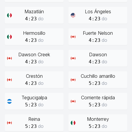
Mazatlán
Los Ángeles
do
do
4:23
4:23
Hermosillo
Fuerte Nelson
do
do
4:23
4:23
Dawson Creek
Dawson
do
do
4:23
4:23
Crestón
Cuchillo amarillo
do
do
4:23
5:23
Tegucigalpa
Corriente rápida
do
do
5:23
5:23
Reina
Monterrey
do
do
5:23
5:23