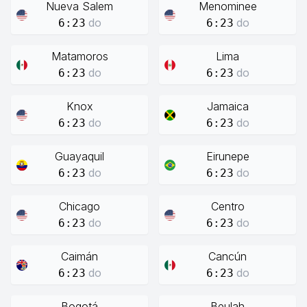
Nueva Salem
Menominee
do
do
6:23
6:23
Matamoros
Lima
do
do
6:23
6:23
Knox
Jamaica
do
do
6:23
6:23
Guayaquil
Eirunepe
do
do
6:23
6:23
Chicago
Centro
do
do
6:23
6:23
Caimán
Cancún
do
do
6:23
6:23
Bogotá
Beulah