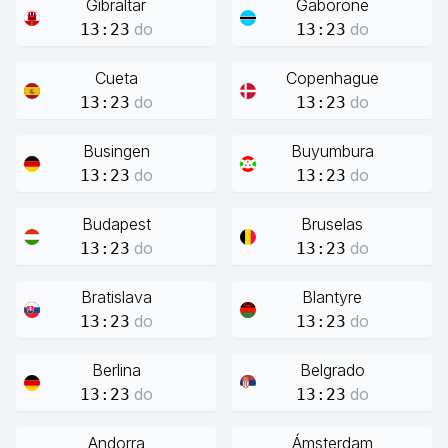
Gibraltar
Gaborone
do
do
13:23
13:23
Cueta
Copenhague
do
do
13:23
13:23
Busingen
Buyumbura
do
do
13:23
13:23
Budapest
Bruselas
do
do
13:23
13:23
Bratislava
Blantyre
do
do
13:23
13:23
Berlina
Belgrado
do
do
13:23
13:23
Andorra
Ámsterdam