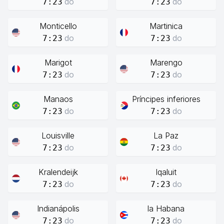
do
do
7:23
7:23
Monticello
Martinica
do
do
7:23
7:23
Marigot
Marengo
do
do
7:23
7:23
Manaos
Príncipes inferiores
do
do
7:23
7:23
Louisville
La Paz
do
do
7:23
7:23
Kralendeijk
Iqaluit
do
do
7:23
7:23
Indianápolis
la Habana
do
do
7:23
7:23