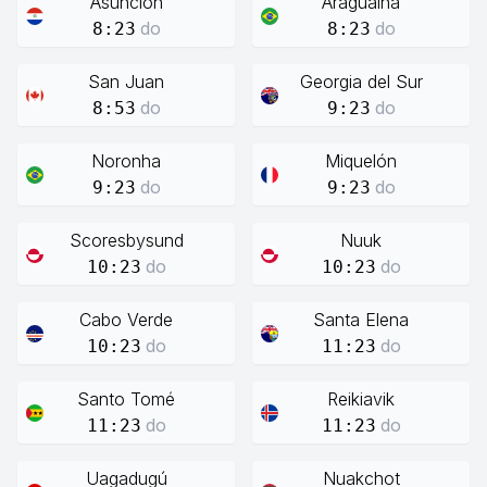
Asunción
Araguaína
do
do
8:23
8:23
San Juan
Georgia del Sur
do
do
8:53
9:23
Noronha
Miquelón
do
do
9:23
9:23
Scoresbysund
Nuuk
do
do
10:23
10:23
Cabo Verde
Santa Elena
do
do
10:23
11:23
Santo Tomé
Reikiavik
do
do
11:23
11:23
Uagadugú
Nuakchot