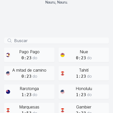
Nauru, Nauru.
Pago Pago
Niue
do
do
0:23
0:23
A mitad de camino
Tahití
do
do
0:23
1:23
Rarotonga
Honolulu
do
do
1:23
1:23
Marquesas
Gambier