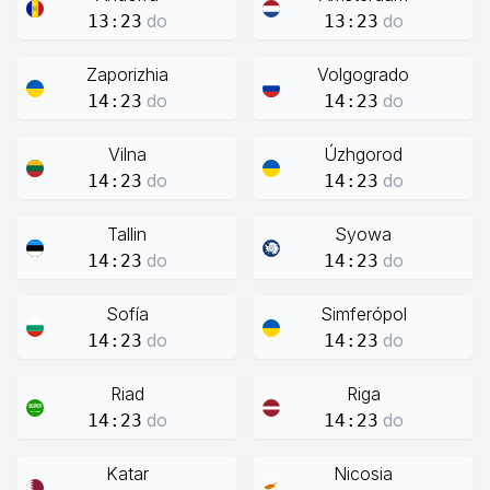
do
do
13:23
13:23
Zaporizhia
Volgogrado
do
do
14:23
14:23
Vilna
Úzhgorod
do
do
14:23
14:23
Tallin
Syowa
do
do
14:23
14:23
Sofía
Simferópol
do
do
14:23
14:23
Riad
Riga
do
do
14:23
14:23
Katar
Nicosia