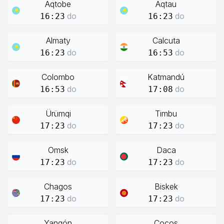
Aqtobe
Aqtau
do
do
16:23
16:23
Almaty
Calcuta
do
do
16:23
16:53
Colombo
Katmandú
do
do
16:53
17:08
Ürümqi
Timbu
do
do
17:23
17:23
Omsk
Daca
do
do
17:23
17:23
Chagos
Biskek
do
do
17:23
17:23
Yangón
Cocos