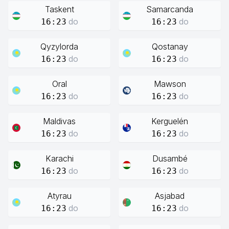
Taskent
Samarcanda
do
do
16:23
16:23
Qyzylorda
Qostanay
do
do
16:23
16:23
Oral
Mawson
do
do
16:23
16:23
Maldivas
Kerguelén
do
do
16:23
16:23
Karachi
Dusambé
do
do
16:23
16:23
Atyrau
Asjabad
do
do
16:23
16:23