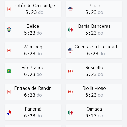
Bahía de Cambridge
Boise
do
do
5:23
5:23
Belice
Bahía Banderas
do
do
5:23
5:23
Winnipeg
Cuéntale a la ciudad
do
do
6:23
6:23
Río Branco
Resuelto
do
do
6:23
6:23
Entrada de Rankin
Río lluvioso
do
do
6:23
6:23
Panamá
Ojinaga
do
do
6:23
6:23