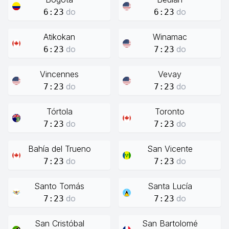
do
do
6:23
6:23
Atikokan
Winamac
do
do
6:23
7:23
Vincennes
Vevay
do
do
7:23
7:23
Tórtola
Toronto
do
do
7:23
7:23
Bahía del Trueno
San Vicente
do
do
7:23
7:23
Santo Tomás
Santa Lucía
do
do
7:23
7:23
San Cristóbal
San Bartolomé