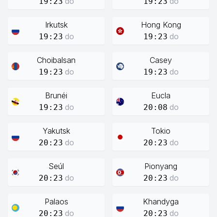
do
do
19:23
19:23
Irkutsk
Hong Kong
do
do
19:23
19:23
Choibalsan
Casey
do
do
19:23
19:23
Brunéi
Eucla
do
do
19:23
20:08
Yakutsk
Tokio
do
do
20:23
20:23
Seúl
Pionyang
do
do
20:23
20:23
Palaos
Khandyga
do
do
20:23
20:23