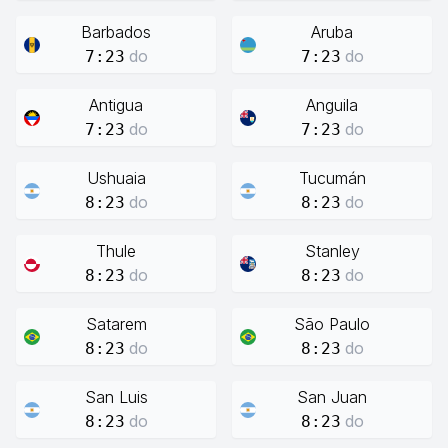
Barbados
Aruba
do
do
7:23
7:23
Antigua
Anguila
do
do
7:23
7:23
Ushuaia
Tucumán
do
do
8:23
8:23
Thule
Stanley
do
do
8:23
8:23
Satarem
São Paulo
do
do
8:23
8:23
San Luis
San Juan
do
do
8:23
8:23