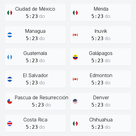
Ciudad de México
Mérida
do
do
5:23
5:23
Managua
Inuvik
do
do
5:23
5:23
Guatemala
Galápagos
do
do
5:23
5:23
El Salvador
Edmonton
do
do
5:23
5:23
Pascua de Resurrección
Denver
do
do
5:23
5:23
Costa Rica
Chihuahua
do
do
5:23
5:23