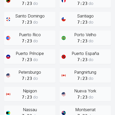
do
do
7:23
7:23
Santo Domingo
Santiago
do
do
7:23
7:23
Puerto Rico
Porto Velho
do
do
7:23
7:23
Puerto Príncipe
Puerto España
do
do
7:23
7:23
Petersburgo
Pangnirtung
do
do
7:23
7:23
Nipigon
Nueva York
do
do
7:23
7:23
Nassau
Montserrat