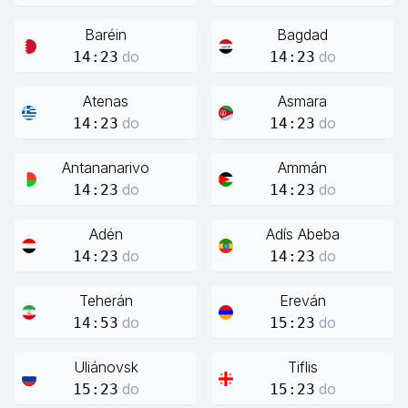
Baréin
Bagdad
do
do
14:23
14:23
Atenas
Asmara
do
do
14:23
14:23
Antananarivo
Ammán
do
do
14:23
14:23
Adén
Adís Abeba
do
do
14:23
14:23
Teherán
Ereván
do
do
14:53
15:23
Uliánovsk
Tiflis
do
do
15:23
15:23