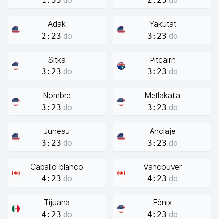
do
do
1:53
2:23
Adak
Yakutat
do
do
2:23
3:23
Sitka
Pitcairn
do
do
3:23
3:23
Nombre
Metlakatla
do
do
3:23
3:23
Juneau
Anclaje
do
do
3:23
3:23
Caballo blanco
Vancouver
do
do
4:23
4:23
Tijuana
Fénix
do
do
4:23
4:23