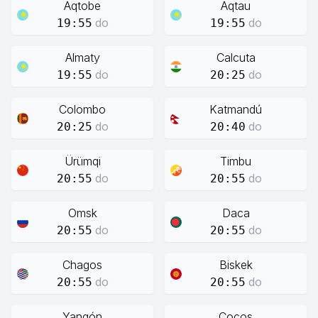
Aqtobe
Aqtau
do
do
19:55
19:55
Almaty
Calcuta
do
do
19:55
20:25
Colombo
Katmandú
do
do
20:25
20:40
Ürümqi
Timbu
do
do
20:55
20:55
Omsk
Daca
do
do
20:55
20:55
Chagos
Biskek
do
do
20:55
20:55
Yangón
Cocos