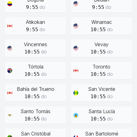
do
do
9:55
9:55
Atikokan
Winamac
do
do
9:55
10:55
Vincennes
Vevay
do
do
10:55
10:55
Tórtola
Toronto
do
do
10:55
10:55
Bahía del Trueno
San Vicente
do
do
10:55
10:55
Santo Tomás
Santa Lucía
do
do
10:55
10:55
San Cristóbal
San Bartolomé