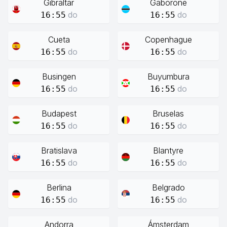
Gibraltar
Gaborone
do
do
16:55
16:55
Cueta
Copenhague
do
do
16:55
16:55
Busingen
Buyumbura
do
do
16:55
16:55
Budapest
Bruselas
do
do
16:55
16:55
Bratislava
Blantyre
do
do
16:55
16:55
Berlina
Belgrado
do
do
16:55
16:55
Andorra
Ámsterdam