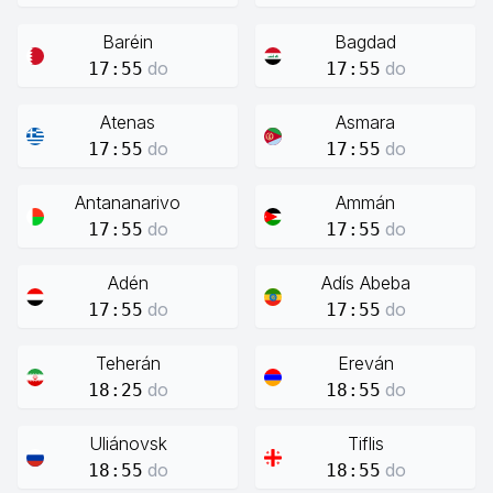
Baréin
Bagdad
do
do
17:55
17:55
Atenas
Asmara
do
do
17:55
17:55
Antananarivo
Ammán
do
do
17:55
17:55
Adén
Adís Abeba
do
do
17:55
17:55
Teherán
Ereván
do
do
18:25
18:55
Uliánovsk
Tiflis
do
do
18:55
18:55