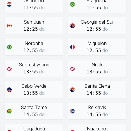
Asunción
Araguaína
do
do
11:55
11:55
San Juan
Georgia del Sur
do
do
12:25
12:55
Noronha
Miquelón
do
do
12:55
12:55
Scoresbysund
Nuuk
do
do
13:55
13:55
Cabo Verde
Santa Elena
do
do
13:55
14:55
Santo Tomé
Reikiavik
do
do
14:55
14:55
Uagadugú
Nuakchot