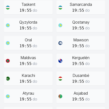
Taskent
Samarcanda
do
do
19:55
19:55
Qyzylorda
Qostanay
do
do
19:55
19:55
Oral
Mawson
do
do
19:55
19:55
Maldivas
Kerguelén
do
do
19:55
19:55
Karachi
Dusambé
do
do
19:55
19:55
Atyrau
Asjabad
do
do
19:55
19:55