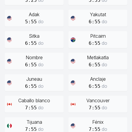
do
do
5:25
5:55
Adak
Yakutat
do
do
5:55
6:55
Sitka
Pitcairn
do
do
6:55
6:55
Nombre
Metlakatla
do
do
6:55
6:55
Juneau
Anclaje
do
do
6:55
6:55
Caballo blanco
Vancouver
do
do
7:55
7:55
Tijuana
Fénix
do
do
7:55
7:55