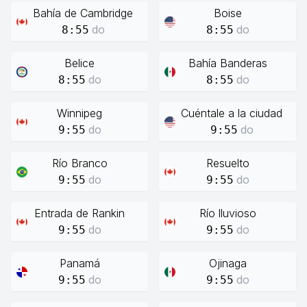
Bahía de Cambridge
Boise
do
do
8:55
8:55
Belice
Bahía Banderas
do
do
8:55
8:55
Winnipeg
Cuéntale a la ciudad
do
do
9:55
9:55
Río Branco
Resuelto
do
do
9:55
9:55
Entrada de Rankin
Río lluvioso
do
do
9:55
9:55
Panamá
Ojinaga
do
do
9:55
9:55