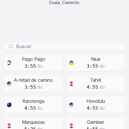
Duala, Camerún.
Pago Pago
Niue
do
do
3:55
3:55
A mitad de camino
Tahití
do
do
3:55
4:55
Rarotonga
Honolulu
do
do
4:55
4:55
Marquesas
Gambier