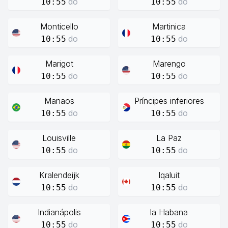
do
do
10:55
10:55
Monticello
Martinica
do
do
10:55
10:55
Marigot
Marengo
do
do
10:55
10:55
Manaos
Príncipes inferiores
do
do
10:55
10:55
Louisville
La Paz
do
do
10:55
10:55
Kralendeijk
Iqaluit
do
do
10:55
10:55
Indianápolis
la Habana
do
do
10:55
10:55