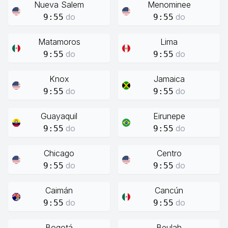
Nueva Salem
Menominee
do
do
9:55
9:55
Matamoros
Lima
do
do
9:55
9:55
Knox
Jamaica
do
do
9:55
9:55
Guayaquil
Eirunepe
do
do
9:55
9:55
Chicago
Centro
do
do
9:55
9:55
Caimán
Cancún
do
do
9:55
9:55
Bogotá
Beulah