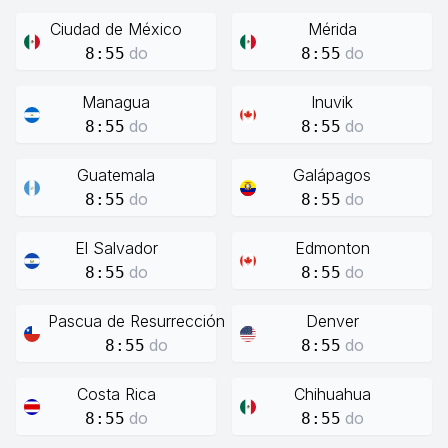
Ciudad de México
Mérida
do
do
8:55
8:55
Managua
Inuvik
do
do
8:55
8:55
Guatemala
Galápagos
do
do
8:55
8:55
El Salvador
Edmonton
do
do
8:55
8:55
Pascua de Resurrección
Denver
do
do
8:55
8:55
Costa Rica
Chihuahua
do
do
8:55
8:55