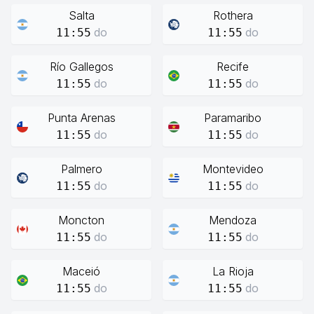
Salta
Rothera
do
do
11:55
11:55
Río Gallegos
Recife
do
do
11:55
11:55
Punta Arenas
Paramaribo
do
do
11:55
11:55
Palmero
Montevideo
do
do
11:55
11:55
Moncton
Mendoza
do
do
11:55
11:55
Maceió
La Rioja
do
do
11:55
11:55