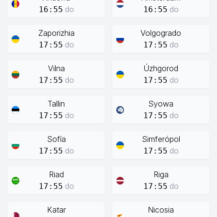
do
do
16:55
16:55
Zaporizhia
Volgogrado
do
do
17:55
17:55
Vilna
Úzhgorod
do
do
17:55
17:55
Tallin
Syowa
do
do
17:55
17:55
Sofía
Simferópol
do
do
17:55
17:55
Riad
Riga
do
do
17:55
17:55
Katar
Nicosia