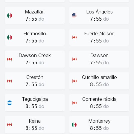
Mazatlán
Los Ángeles
do
do
7:55
7:55
Hermosillo
Fuerte Nelson
do
do
7:55
7:55
Dawson Creek
Dawson
do
do
7:55
7:55
Crestón
Cuchillo amarillo
do
do
7:55
8:55
Tegucigalpa
Corriente rápida
do
do
8:55
8:55
Reina
Monterrey
do
do
8:55
8:55