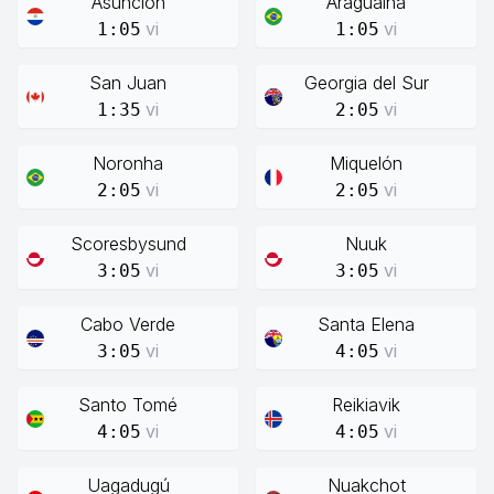
Asunción
Araguaína
vi
vi
1:05
1:05
San Juan
Georgia del Sur
vi
vi
1:35
2:05
Noronha
Miquelón
vi
vi
2:05
2:05
Scoresbysund
Nuuk
vi
vi
3:05
3:05
Cabo Verde
Santa Elena
vi
vi
3:05
4:05
Santo Tomé
Reikiavik
vi
vi
4:05
4:05
Uagadugú
Nuakchot