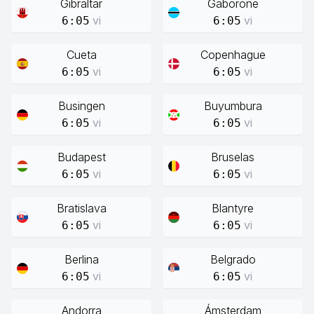
Gibraltar
Gaborone
vi
vi
6:05
6:05
Cueta
Copenhague
vi
vi
6:05
6:05
Busingen
Buyumbura
vi
vi
6:05
6:05
Budapest
Bruselas
vi
vi
6:05
6:05
Bratislava
Blantyre
vi
vi
6:05
6:05
Berlina
Belgrado
vi
vi
6:05
6:05
Andorra
Ámsterdam