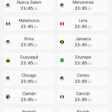
Nueva Salem
Menominee
ju
ju
23:05
23:05
Matamoros
Lima
ju
ju
23:05
23:05
Knox
Jamaica
ju
ju
23:05
23:05
Guayaquil
Eirunepe
ju
ju
23:05
23:05
Chicago
Centro
ju
ju
23:05
23:05
Caimán
Cancún
ju
ju
23:05
23:05
Bogotá
Beulah