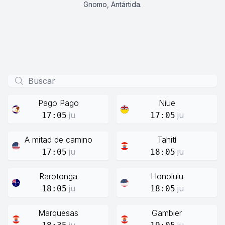
Gnomo, Antártida.
Pago Pago
Niue
ju
ju
17:05
17:05
A mitad de camino
Tahití
ju
ju
17:05
18:05
Rarotonga
Honolulu
ju
ju
18:05
18:05
Marquesas
Gambier