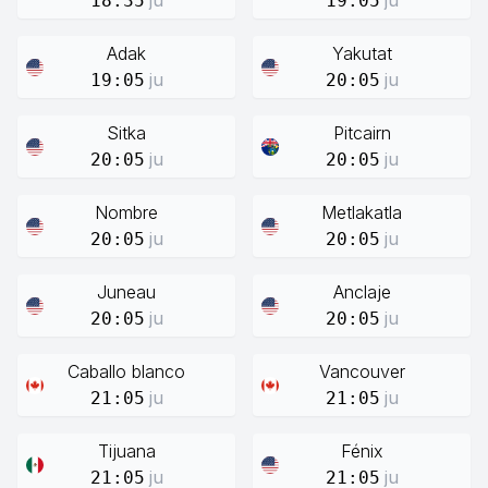
ju
ju
18:35
19:05
Adak
Yakutat
ju
ju
19:05
20:05
Sitka
Pitcairn
ju
ju
20:05
20:05
Nombre
Metlakatla
ju
ju
20:05
20:05
Juneau
Anclaje
ju
ju
20:05
20:05
Caballo blanco
Vancouver
ju
ju
21:05
21:05
Tijuana
Fénix
ju
ju
21:05
21:05