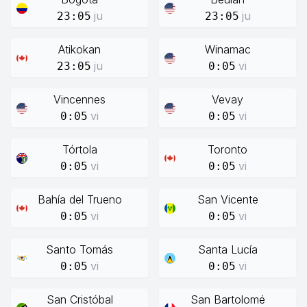
ju
ju
23:05
23:05
Atikokan
Winamac
ju
vi
23:05
0:05
Vincennes
Vevay
vi
vi
0:05
0:05
Tórtola
Toronto
vi
vi
0:05
0:05
Bahía del Trueno
San Vicente
vi
vi
0:05
0:05
Santo Tomás
Santa Lucía
vi
vi
0:05
0:05
San Cristóbal
San Bartolomé