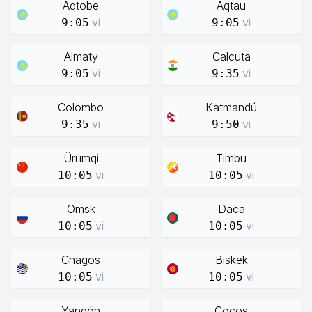
Aqtobe
Aqtau
vi
vi
9:05
9:05
Almaty
Calcuta
vi
vi
9:05
9:35
Colombo
Katmandú
vi
vi
9:35
9:50
Ürümqi
Timbu
vi
vi
10:05
10:05
Omsk
Daca
vi
vi
10:05
10:05
Chagos
Biskek
vi
vi
10:05
10:05
Yangón
Cocos