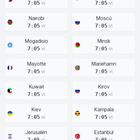
vi
vi
7:05
7:05
Nairobi
Moscú
vi
vi
7:05
7:05
Mogadisio
Minsk
vi
vi
7:05
7:05
Mayotte
Mariehamn
vi
vi
7:05
7:05
Kuwait
Kirov
vi
vi
7:05
7:05
Kiev
Kampala
vi
vi
7:05
7:05
Jerusalén
Estanbul
vi
vi
7:05
7:05