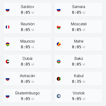
Sarátov
Samara
vi
vi
8:05
8:05
Reunión
Moscatel
vi
vi
8:05
8:05
Mauricio
Mahé
vi
vi
8:05
8:05
Dubái
Bakú
vi
vi
8:05
8:05
Astracán
Kabul
vi
vi
8:05
8:35
Ekaterimburgo
Vostok
vi
vi
9:05
9:05