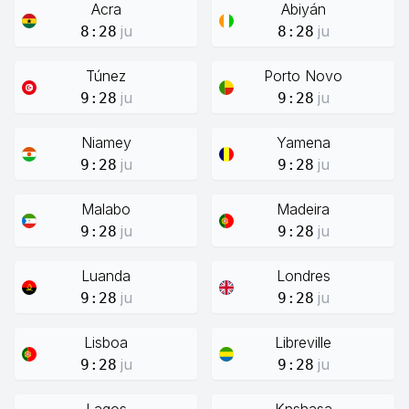
Acra
Abiyán
ju
ju
8:28
8:28
Túnez
Porto Novo
ju
ju
9:28
9:28
Niamey
Yamena
ju
ju
9:28
9:28
Malabo
Madeira
ju
ju
9:28
9:28
Luanda
Londres
ju
ju
9:28
9:28
Lisboa
Libreville
ju
ju
9:28
9:28