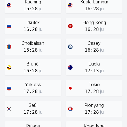
Kuching
Kuala Lumpur
ju
ju
16:28
16:28
Irkutsk
Hong Kong
ju
ju
16:28
16:28
Choibalsan
Casey
ju
ju
16:28
16:28
Brunéi
Eucla
ju
ju
16:28
17:13
Yakutsk
Tokio
ju
ju
17:28
17:28
Seúl
Pionyang
ju
ju
17:28
17:28
Palaos
Khandyga