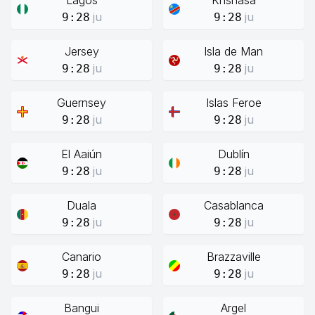
Lagos
Knshasa
ju
ju
9:28
9:28
Jersey
Isla de Man
ju
ju
9:28
9:28
Guernsey
Islas Feroe
ju
ju
9:28
9:28
El Aaiún
Dublín
ju
ju
9:28
9:28
Duala
Casablanca
ju
ju
9:28
9:28
Canario
Brazzaville
ju
ju
9:28
9:28
Bangui
Argel