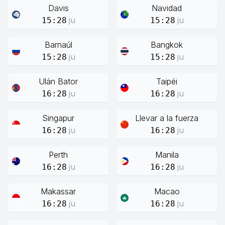
Davis
Navidad
ju
ju
15:28
15:28
Barnaúl
Bangkok
ju
ju
15:28
15:28
Ulán Bator
Taipéi
ju
ju
16:28
16:28
Singapur
Llevar a la fuerza
ju
ju
16:28
16:28
Perth
Manila
ju
ju
16:28
16:28
Makassar
Macao
ju
ju
16:28
16:28