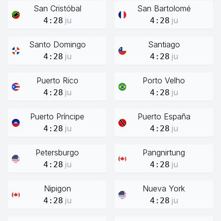
San Cristóbal
San Bartolomé
ju
ju
4:28
4:28
Santo Domingo
Santiago
ju
ju
4:28
4:28
Puerto Rico
Porto Velho
ju
ju
4:28
4:28
Puerto Príncipe
Puerto España
ju
ju
4:28
4:28
Petersburgo
Pangnirtung
ju
ju
4:28
4:28
Nipigon
Nueva York
ju
ju
4:28
4:28