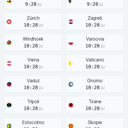
ju
ju
9:28
9:28
Zúrich
Zagreb
ju
ju
10:28
10:28
Windhoek
Varsovia
ju
ju
10:28
10:28
Viena
Vaticano
ju
ju
10:28
10:28
Vaduz
Gnomo
ju
ju
10:28
10:28
Trípoli
Tirane
ju
ju
10:28
10:28
Estocolmo
Skopie