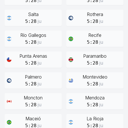
ju
ju
5:28
5:28
Salta
Rothera
ju
ju
5:28
5:28
Río Gallegos
Recife
ju
ju
5:28
5:28
Punta Arenas
Paramaribo
ju
ju
5:28
5:28
Palmero
Montevideo
ju
ju
5:28
5:28
Moncton
Mendoza
ju
ju
5:28
5:28
Maceió
La Rioja
ju
ju
5:28
5:28