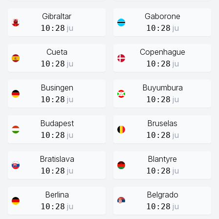
Gibraltar
Gaborone
ju
ju
10:28
10:28
Cueta
Copenhague
ju
ju
10:28
10:28
Busingen
Buyumbura
ju
ju
10:28
10:28
Budapest
Bruselas
ju
ju
10:28
10:28
Bratislava
Blantyre
ju
ju
10:28
10:28
Berlina
Belgrado
ju
ju
10:28
10:28