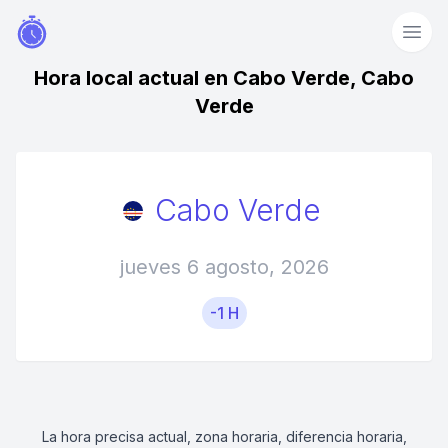
Hora local actual en Cabo Verde, Cabo
Verde
Cabo Verde
jueves 6 agosto, 2026
-1 H
La hora precisa actual, zona horaria, diferencia horaria,