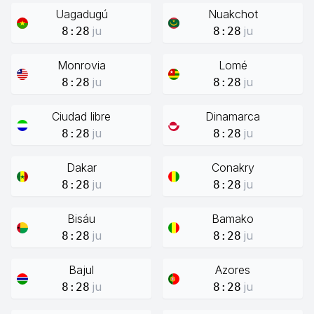
Uagadugú
Nuakchot
ju
ju
8:28
8:28
Monrovia
Lomé
ju
ju
8:28
8:28
Ciudad libre
Dinamarca
ju
ju
8:28
8:28
Dakar
Conakry
ju
ju
8:28
8:28
Bisáu
Bamako
ju
ju
8:28
8:28
Bajul
Azores
ju
ju
8:28
8:28