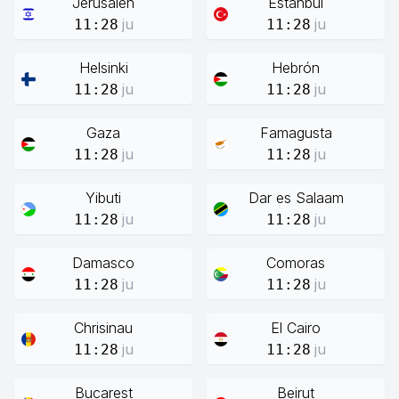
Jerusalén
Estanbul
ju
ju
11:28
11:28
Helsinki
Hebrón
ju
ju
11:28
11:28
Gaza
Famagusta
ju
ju
11:28
11:28
Yibuti
Dar es Salaam
ju
ju
11:28
11:28
Damasco
Comoras
ju
ju
11:28
11:28
Chrisinau
El Cairo
ju
ju
11:28
11:28
Bucarest
Beirut