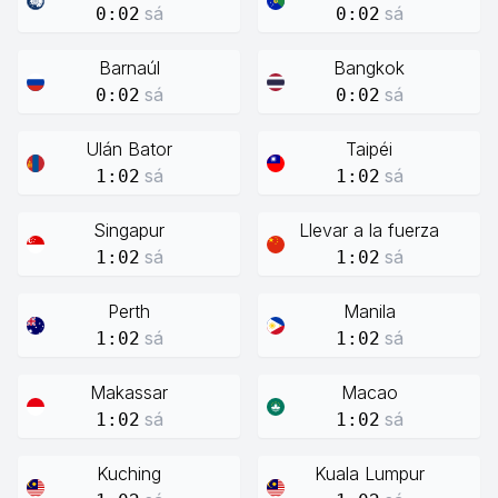
sá
sá
0:02
0:02
Barnaúl
Bangkok
sá
sá
0:02
0:02
Ulán Bator
Taipéi
sá
sá
1:02
1:02
Singapur
Llevar a la fuerza
sá
sá
1:02
1:02
Perth
Manila
sá
sá
1:02
1:02
Makassar
Macao
sá
sá
1:02
1:02
Kuching
Kuala Lumpur