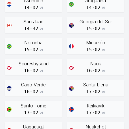
Asunción
Araguaína
vi
vi
14:02
14:02
San Juan
Georgia del Sur
vi
vi
14:32
15:02
Noronha
Miquelón
vi
vi
15:02
15:02
Scoresbysund
Nuuk
vi
vi
16:02
16:02
Cabo Verde
Santa Elena
vi
vi
16:02
17:02
Santo Tomé
Reikiavik
vi
vi
17:02
17:02
Uagadugú
Nuakchot