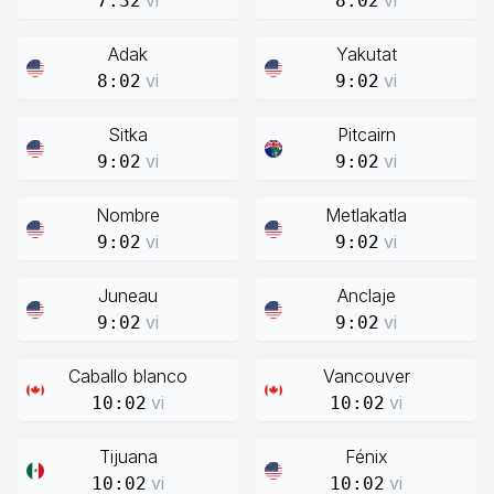
vi
vi
7:32
8:02
Adak
Yakutat
vi
vi
8:02
9:02
Sitka
Pitcairn
vi
vi
9:02
9:02
Nombre
Metlakatla
vi
vi
9:02
9:02
Juneau
Anclaje
vi
vi
9:02
9:02
Caballo blanco
Vancouver
vi
vi
10:02
10:02
Tijuana
Fénix
vi
vi
10:02
10:02