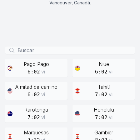
Vancouver, Canadá.
Pago Pago
Niue
vi
vi
6:02
6:02
A mitad de camino
Tahití
vi
vi
6:02
7:02
Rarotonga
Honolulu
vi
vi
7:02
7:02
Marquesas
Gambier