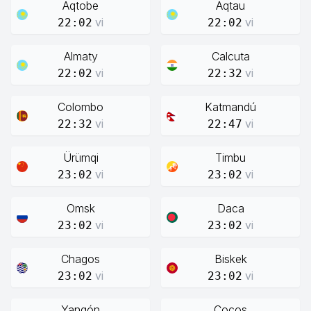
Aqtobe
Aqtau
vi
vi
22:02
22:02
Almaty
Calcuta
vi
vi
22:02
22:32
Colombo
Katmandú
vi
vi
22:32
22:47
Ürümqi
Timbu
vi
vi
23:02
23:02
Omsk
Daca
vi
vi
23:02
23:02
Chagos
Biskek
vi
vi
23:02
23:02
Yangón
Cocos