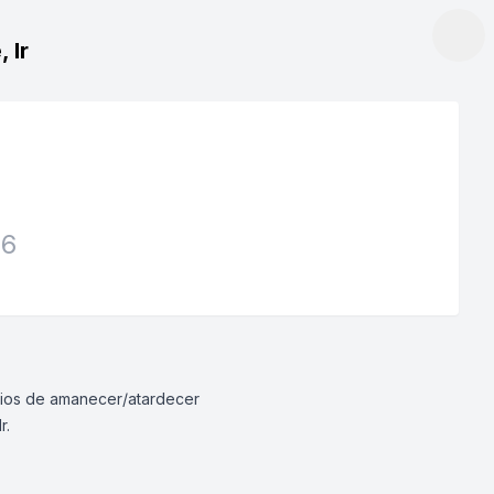
 Ir
26
rarios de amanecer/atardecer
r.