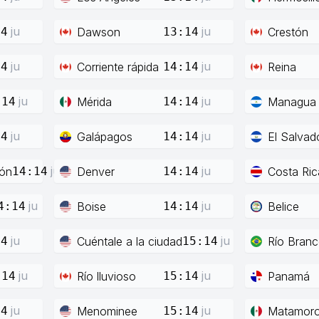
ju
ju
Dawson
Crestón
14
13:14
ju
ju
Corriente rápida
Reina
14
14:14
ju
ju
Mérida
Managua
:14
14:14
ju
ju
Galápagos
El Salvad
14
14:14
ju
ju
ión
Denver
Costa Ric
14:14
14:14
ju
ju
Boise
Belice
4:14
14:14
ju
ju
Cuéntale a la ciudad
Río Bran
14
15:14
ju
ju
Río lluvioso
Panamá
:14
15:14
ju
ju
Menominee
Matamor
14
15:14