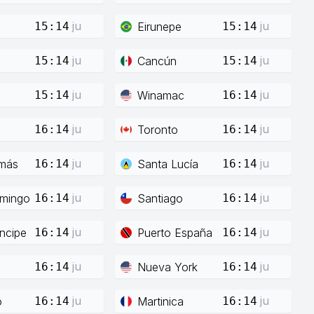
ju
ju
Eirunepe
15:14
15:14
ju
ju
Cancún
15:14
15:14
ju
ju
Winamac
15:14
16:14
ju
ju
Toronto
16:14
16:14
ju
ju
más
Santa Lucía
16:14
16:14
ju
ju
mingo
Santiago
16:14
16:14
ju
ju
íncipe
Puerto España
16:14
16:14
ju
ju
Nueva York
16:14
16:14
ju
ju
o
Martinica
16:14
16:14