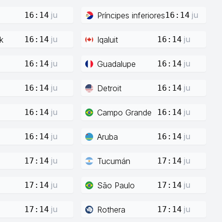
ju
ju
Príncipes inferiores
16:14
16:14
ju
ju
k
Iqaluit
16:14
16:14
ju
ju
Guadalupe
16:14
16:14
ju
ju
Detroit
16:14
16:14
ju
ju
Campo Grande
16:14
16:14
ju
ju
Aruba
16:14
16:14
ju
ju
Tucumán
17:14
17:14
ju
ju
São Paulo
17:14
17:14
ju
ju
Rothera
17:14
17:14