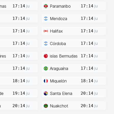
ju
ju
enas
Paramaribo
17:14
17:14
ju
ju
Mendoza
17:14
17:14
ju
ju
Halifax
17:14
17:14
ju
ju
Córdoba
17:14
17:14
ju
ju
res
islas Bermudas
17:14
17:14
ju
ju
Araguaína
17:14
17:14
ju
ju
Miquelón
18:14
18:14
ju
ju
de
Santa Elena
19:14
20:14
ju
ju
ú
Nuakchot
20:14
20:14