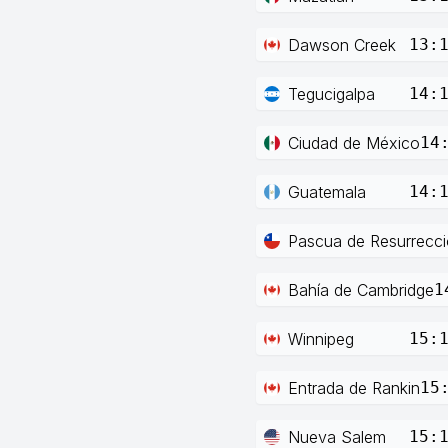
Dawson Creek
13:
Tegucigalpa
14:
Ciudad de México
14
Guatemala
14:
Pascua de Resurrecc
Bahía de Cambridge
1
Winnipeg
15:
Entrada de Rankin
15
Nueva Salem
15: