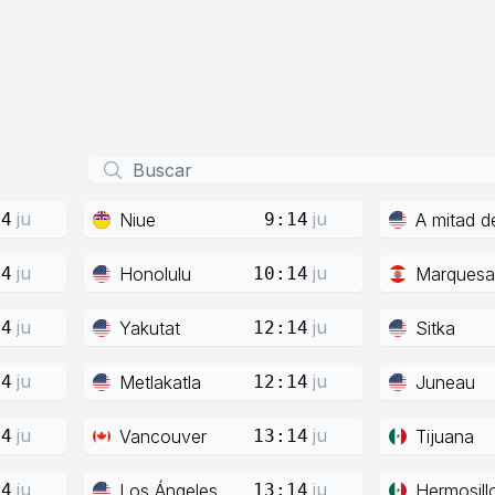
ju
ju
Niue
A mitad d
14
9:14
ju
ju
Honolulu
Marquesa
14
10:14
ju
ju
Yakutat
Sitka
14
12:14
ju
ju
Metlakatla
Juneau
14
12:14
ju
ju
Vancouver
Tijuana
14
13:14
ju
ju
Los Ángeles
Hermosill
14
13:14