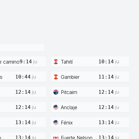
ju
ju
e camino
Tahití
9:14
10:14
ju
ju
s
Gambier
10:44
11:14
ju
ju
Pitcairn
12:14
12:14
ju
ju
Anclaje
12:14
12:14
ju
ju
Fénix
13:14
13:14
ju
ju
o
Fuerte Nelson
13:14
13:14