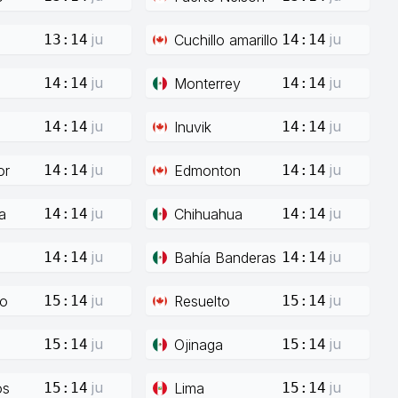
ju
ju
Cuchillo amarillo
13:14
14:14
ju
ju
Monterrey
14:14
14:14
ju
ju
Inuvik
14:14
14:14
ju
ju
or
Edmonton
14:14
14:14
ju
ju
a
Chihuahua
14:14
14:14
ju
ju
Bahía Banderas
14:14
14:14
ju
ju
co
Resuelto
15:14
15:14
ju
ju
Ojinaga
15:14
15:14
ju
ju
os
Lima
15:14
15:14