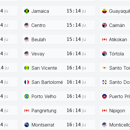
ju
ju
Jamaica
Guayaquil
14
15:14
ju
ju
Centro
Caimán
14
15:14
ju
ju
Beulah
Atikokan
14
15:14
ju
ju
Vevay
Tórtola
14
16:14
ju
ju
San Vicente
Santo To
14
16:14
ju
ju
San Bartolomé
Santo Do
14
16:14
ju
ju
Porto Velho
Puerto Pr
14
16:14
ju
ju
Pangnirtung
Nipigon
14
16:14
ju
ju
Montserrat
Monticell
14
16:14