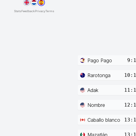
Stats
Feedback
Privacy
Terms
Pago Pago
9:
Rarotonga
10:
Adak
11:
Nombre
12:
Caballo blanco
13:
Mazatlán
13: