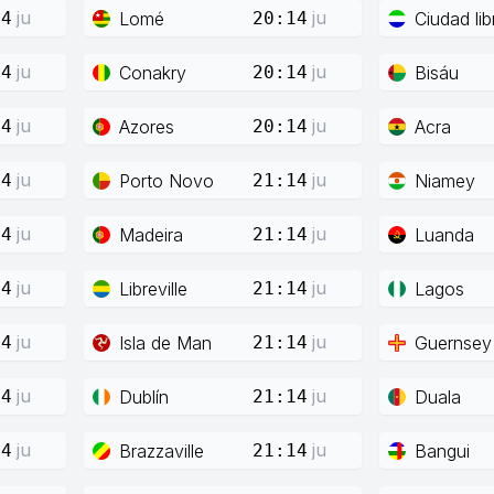
ju
ju
Lomé
Ciudad lib
14
20:14
ju
ju
Conakry
Bisáu
14
20:14
ju
ju
Azores
Acra
14
20:14
ju
ju
Porto Novo
Niamey
14
21:14
ju
ju
Madeira
Luanda
14
21:14
ju
ju
Libreville
Lagos
14
21:14
ju
ju
Isla de Man
Guernsey
14
21:14
ju
ju
Dublín
Duala
14
21:14
ju
ju
Brazzaville
Bangui
14
21:14