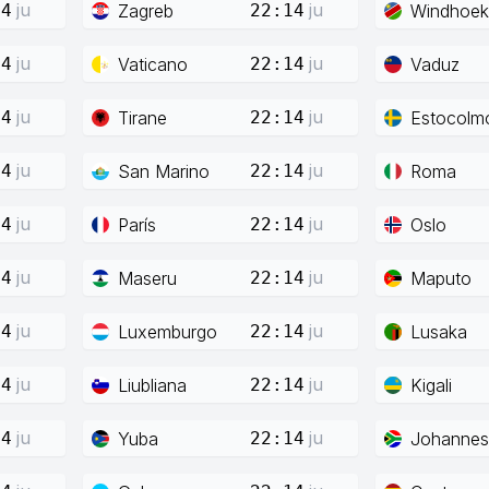
ju
ju
Zagreb
Windhoek
14
22:14
ju
ju
Vaticano
Vaduz
14
22:14
ju
ju
Tirane
Estocolm
14
22:14
ju
ju
San Marino
Roma
14
22:14
ju
ju
París
Oslo
14
22:14
ju
ju
Maseru
Maputo
14
22:14
ju
ju
Luxemburgo
Lusaka
14
22:14
ju
ju
Liubliana
Kigali
14
22:14
ju
ju
Yuba
Johannes
14
22:14