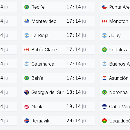
ju
ju
Recife
Punta Ar
14
17:14
ju
ju
Montevideo
Moncton
14
17:14
ju
ju
La Rioja
Jujuy
14
17:14
ju
ju
Bahía Glace
Fortaleza
14
17:14
ju
ju
Catamarca
Buenos Ai
14
17:14
ju
ju
Bahía
Asunción
14
17:14
ju
ju
Georgia del Sur
Noronha
44
18:14
ju
ju
Nuuk
Cabo Ver
14
19:14
ju
ju
Reikiavik
Uagadug
14
20:14