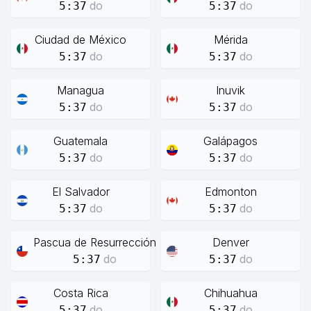
do
do
5:37
5:37
Ciudad de México
Mérida
do
do
5:37
5:37
Managua
Inuvik
do
do
5:37
5:37
Guatemala
Galápagos
do
do
5:37
5:37
El Salvador
Edmonton
do
do
5:37
5:37
Pascua de Resurrección
Denver
do
do
5:37
5:37
Costa Rica
Chihuahua
do
do
5:37
5:37