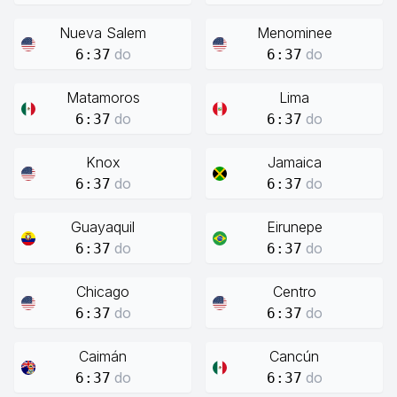
Nueva Salem
Menominee
do
do
6:37
6:37
Matamoros
Lima
do
do
6:37
6:37
Knox
Jamaica
do
do
6:37
6:37
Guayaquil
Eirunepe
do
do
6:37
6:37
Chicago
Centro
do
do
6:37
6:37
Caimán
Cancún
do
do
6:37
6:37