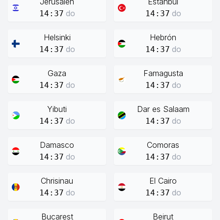
Jerusalén
Estanbul
do
do
14:37
14:37
Helsinki
Hebrón
do
do
14:37
14:37
Gaza
Famagusta
do
do
14:37
14:37
Yibuti
Dar es Salaam
do
do
14:37
14:37
Damasco
Comoras
do
do
14:37
14:37
Chrisinau
El Cairo
do
do
14:37
14:37
Bucarest
Beirut