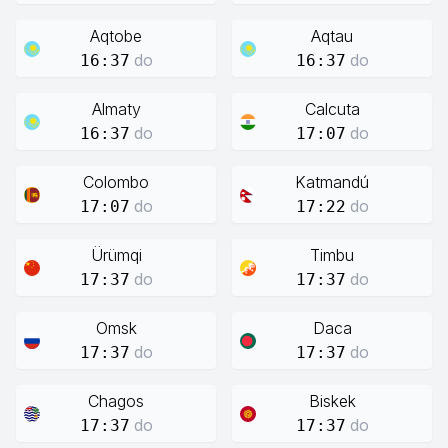
Aqtobe
Aqtau
do
do
16:37
16:37
Almaty
Calcuta
do
do
16:37
17:07
Colombo
Katmandú
do
do
17:07
17:22
Ürümqi
Timbu
do
do
17:37
17:37
Omsk
Daca
do
do
17:37
17:37
Chagos
Biskek
do
do
17:37
17:37