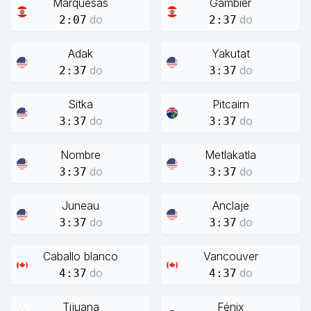
Marquesas
Gambier
do
do
2:07
2:37
Adak
Yakutat
do
do
2:37
3:37
Sitka
Pitcairn
do
do
3:37
3:37
Nombre
Metlakatla
do
do
3:37
3:37
Juneau
Anclaje
do
do
3:37
3:37
Caballo blanco
Vancouver
do
do
4:37
4:37
Tijuana
Fénix