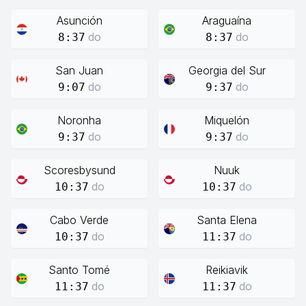
Asunción
Araguaína
do
do
8:37
8:37
San Juan
Georgia del Sur
do
do
9:07
9:37
Noronha
Miquelón
do
do
9:37
9:37
Scoresbysund
Nuuk
do
do
10:37
10:37
Cabo Verde
Santa Elena
do
do
10:37
11:37
Santo Tomé
Reikiavik
do
do
11:37
11:37