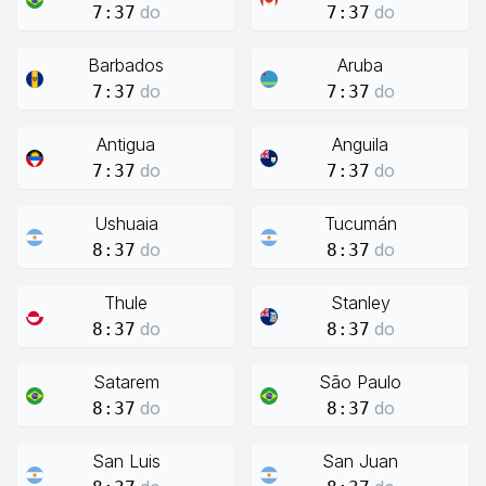
do
do
7:37
7:37
Barbados
Aruba
do
do
7:37
7:37
Antigua
Anguila
do
do
7:37
7:37
Ushuaia
Tucumán
do
do
8:37
8:37
Thule
Stanley
do
do
8:37
8:37
Satarem
São Paulo
do
do
8:37
8:37
San Luis
San Juan