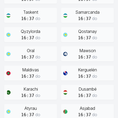
Taskent
Samarcanda
do
do
16:37
16:37
Qyzylorda
Qostanay
do
do
16:37
16:37
Oral
Mawson
do
do
16:37
16:37
Maldivas
Kerguelén
do
do
16:37
16:37
Karachi
Dusambé
do
do
16:37
16:37
Atyrau
Asjabad
do
do
16:37
16:37