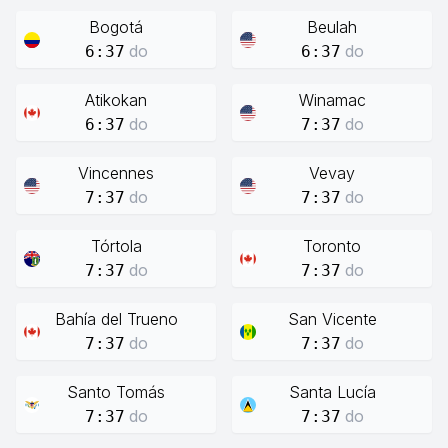
Bogotá
Beulah
do
do
6:37
6:37
Atikokan
Winamac
do
do
6:37
7:37
Vincennes
Vevay
do
do
7:37
7:37
Tórtola
Toronto
do
do
7:37
7:37
Bahía del Trueno
San Vicente
do
do
7:37
7:37
Santo Tomás
Santa Lucía
do
do
7:37
7:37