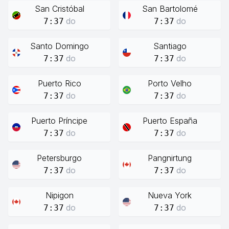
San Cristóbal
San Bartolomé
do
do
7:37
7:37
Santo Domingo
Santiago
do
do
7:37
7:37
Puerto Rico
Porto Velho
do
do
7:37
7:37
Puerto Príncipe
Puerto España
do
do
7:37
7:37
Petersburgo
Pangnirtung
do
do
7:37
7:37
Nipigon
Nueva York
do
do
7:37
7:37