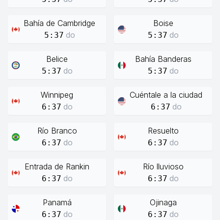
Bahía de Cambridge
Boise
do
do
5:37
5:37
Belice
Bahía Banderas
do
do
5:37
5:37
Winnipeg
Cuéntale a la ciudad
do
do
6:37
6:37
Río Branco
Resuelto
do
do
6:37
6:37
Entrada de Rankin
Río lluvioso
do
do
6:37
6:37
Panamá
Ojinaga
do
do
6:37
6:37