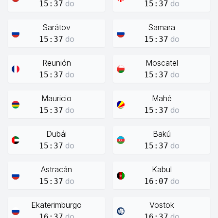
do
do
15:37
15:37
Sarátov
Samara
do
do
15:37
15:37
Reunión
Moscatel
do
do
15:37
15:37
Mauricio
Mahé
do
do
15:37
15:37
Dubái
Bakú
do
do
15:37
15:37
Astracán
Kabul
do
do
15:37
16:07
Ekaterimburgo
Vostok
do
do
16:37
16:37