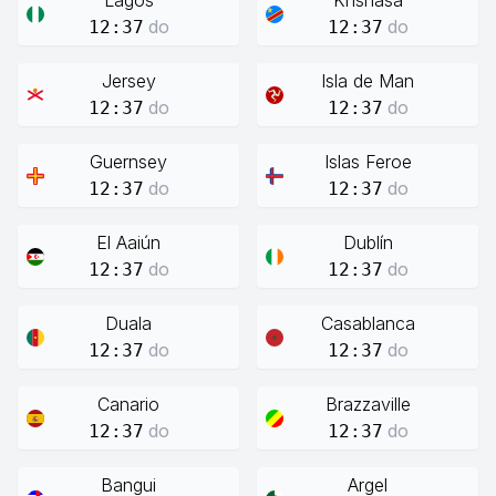
Lagos
Knshasa
do
do
12:37
12:37
Jersey
Isla de Man
do
do
12:37
12:37
Guernsey
Islas Feroe
do
do
12:37
12:37
El Aaiún
Dublín
do
do
12:37
12:37
Duala
Casablanca
do
do
12:37
12:37
Canario
Brazzaville
do
do
12:37
12:37
Bangui
Argel