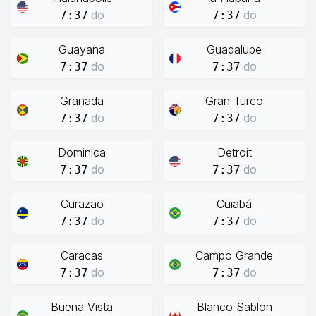
do
do
7:37
7:37
Guayana
Guadalupe
do
do
7:37
7:37
Granada
Gran Turco
do
do
7:37
7:37
Dominica
Detroit
do
do
7:37
7:37
Curazao
Cuiabá
do
do
7:37
7:37
Caracas
Campo Grande
do
do
7:37
7:37
Buena Vista
Blanco Sablon