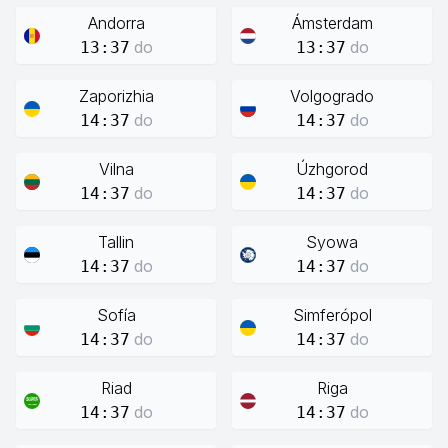
Andorra
Ámsterdam
do
do
13:37
13:37
Zaporizhia
Volgogrado
do
do
14:37
14:37
Vilna
Úzhgorod
do
do
14:37
14:37
Tallin
Syowa
do
do
14:37
14:37
Sofía
Simferópol
do
do
14:37
14:37
Riad
Riga
do
do
14:37
14:37