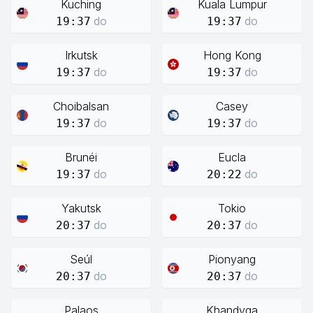
Kuching
Kuala Lumpur
do
do
19:37
19:37
Irkutsk
Hong Kong
do
do
19:37
19:37
Choibalsan
Casey
do
do
19:37
19:37
Brunéi
Eucla
do
do
19:37
20:22
Yakutsk
Tokio
do
do
20:37
20:37
Seúl
Pionyang
do
do
20:37
20:37
Palaos
Khandyga