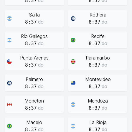
do
do
8:37
8:37
Salta
Rothera
do
do
8:37
8:37
Río Gallegos
Recife
do
do
8:37
8:37
Punta Arenas
Paramaribo
do
do
8:37
8:37
Palmero
Montevideo
do
do
8:37
8:37
Moncton
Mendoza
do
do
8:37
8:37
Maceió
La Rioja
do
do
8:37
8:37