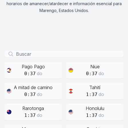
horarios de amanecer/atardecer e información esencial para
Marengo, Estados Unidos.
Pago Pago
Niue
do
do
0:37
0:37
A mitad de camino
Tahití
do
do
0:37
1:37
Rarotonga
Honolulu
do
do
1:37
1:37