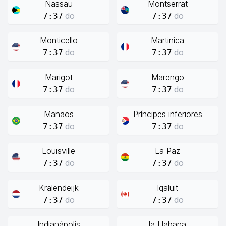
Nassau
Montserrat
do
do
7:37
7:37
Monticello
Martinica
do
do
7:37
7:37
Marigot
Marengo
do
do
7:37
7:37
Manaos
Príncipes inferiores
do
do
7:37
7:37
Louisville
La Paz
do
do
7:37
7:37
Kralendeijk
Iqaluit
do
do
7:37
7:37
Indianápolis
la Habana