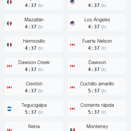
do
do
4:37
4:37
Mazatlán
Los Ángeles
do
do
4:37
4:37
Hermosillo
Fuerte Nelson
do
do
4:37
4:37
Dawson Creek
Dawson
do
do
4:37
4:37
Crestón
Cuchillo amarillo
do
do
4:37
5:37
Tegucigalpa
Corriente rápida
do
do
5:37
5:37
Reina
Monterrey