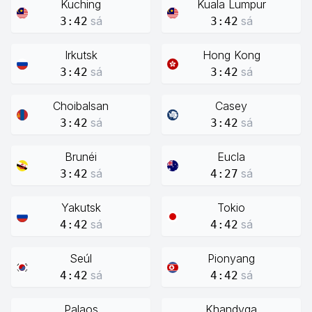
Kuching
Kuala Lumpur
sá
sá
3:42
3:42
Irkutsk
Hong Kong
sá
sá
3:42
3:42
Choibalsan
Casey
sá
sá
3:42
3:42
Brunéi
Eucla
sá
sá
3:42
4:27
Yakutsk
Tokio
sá
sá
4:42
4:42
Seúl
Pionyang
sá
sá
4:42
4:42
Palaos
Khandyga