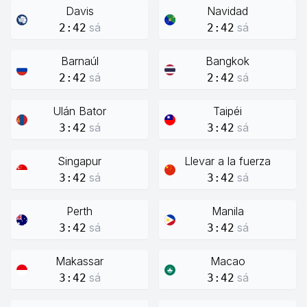
Davis
Navidad
sá
sá
2:42
2:42
Barnaúl
Bangkok
sá
sá
2:42
2:42
Ulán Bator
Taipéi
sá
sá
3:42
3:42
Singapur
Llevar a la fuerza
sá
sá
3:42
3:42
Perth
Manila
sá
sá
3:42
3:42
Makassar
Macao
sá
sá
3:42
3:42