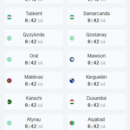
Taskent
Samarcanda
sá
sá
0:42
0:42
Qyzylorda
Qostanay
sá
sá
0:42
0:42
Oral
Mawson
sá
sá
0:42
0:42
Maldivas
Kerguelén
sá
sá
0:42
0:42
Karachi
Dusambé
sá
sá
0:42
0:42
Atyrau
Asjabad
sá
sá
0:42
0:42