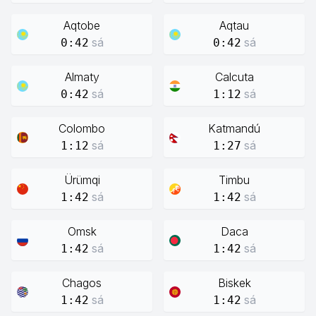
Aqtobe
Aqtau
sá
sá
0:42
0:42
Almaty
Calcuta
sá
sá
0:42
1:12
Colombo
Katmandú
sá
sá
1:12
1:27
Ürümqi
Timbu
sá
sá
1:42
1:42
Omsk
Daca
sá
sá
1:42
1:42
Chagos
Biskek
sá
sá
1:42
1:42