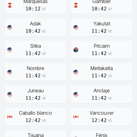
Marquesas
Gambier
vi
vi
10:12
10:42
Adak
Yakutat
vi
vi
10:42
11:42
Sitka
Pitcairn
vi
vi
11:42
11:42
Nombre
Metlakatla
vi
vi
11:42
11:42
Juneau
Anclaje
vi
vi
11:42
11:42
Caballo blanco
Vancouver
vi
vi
12:42
12:42
Tijuana
Fénix