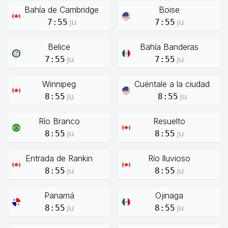
Bahía de Cambridge
Boise
ju
ju
7:55
7:55
Belice
Bahía Banderas
ju
ju
7:55
7:55
Winnipeg
Cuéntale a la ciudad
ju
ju
8:55
8:55
Río Branco
Resuelto
ju
ju
8:55
8:55
Entrada de Rankin
Río lluvioso
ju
ju
8:55
8:55
Panamá
Ojinaga
ju
ju
8:55
8:55