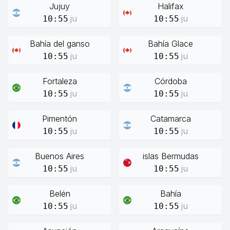
Jujuy
Halifax
ju
ju
10:55
10:55
Bahía del ganso
Bahía Glace
ju
ju
10:55
10:55
Fortaleza
Córdoba
ju
ju
10:55
10:55
Pimentón
Catamarca
ju
ju
10:55
10:55
Buenos Aires
islas Bermudas
ju
ju
10:55
10:55
Belén
Bahía
ju
ju
10:55
10:55