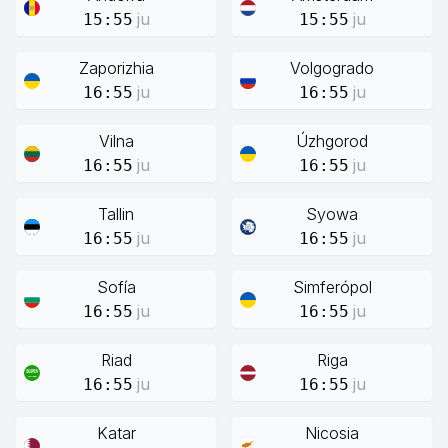
ju
ju
15:55
15:55
Zaporizhia
Volgogrado
ju
ju
16:55
16:55
Vilna
Úzhgorod
ju
ju
16:55
16:55
Tallin
Syowa
ju
ju
16:55
16:55
Sofía
Simferópol
ju
ju
16:55
16:55
Riad
Riga
ju
ju
16:55
16:55
Katar
Nicosia