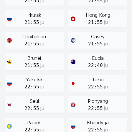
ju
ju
21:55
21:55
Irkutsk
Hong Kong
ju
ju
21:55
21:55
Choibalsan
Casey
ju
ju
21:55
21:55
Brunéi
Eucla
ju
ju
21:55
22:40
Yakutsk
Tokio
ju
ju
22:55
22:55
Seúl
Pionyang
ju
ju
22:55
22:55
Palaos
Khandyga
ju
ju
22:55
22:55