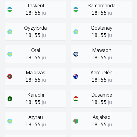
Taskent
Samarcanda
ju
ju
18:55
18:55
Qyzylorda
Qostanay
ju
ju
18:55
18:55
Oral
Mawson
ju
ju
18:55
18:55
Maldivas
Kerguelén
ju
ju
18:55
18:55
Karachi
Dusambé
ju
ju
18:55
18:55
Atyrau
Asjabad
ju
ju
18:55
18:55