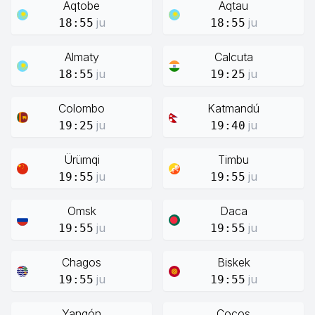
Aqtobe
Aqtau
ju
ju
18:55
18:55
Almaty
Calcuta
ju
ju
18:55
19:25
Colombo
Katmandú
ju
ju
19:25
19:40
Ürümqi
Timbu
ju
ju
19:55
19:55
Omsk
Daca
ju
ju
19:55
19:55
Chagos
Biskek
ju
ju
19:55
19:55
Yangón
Cocos