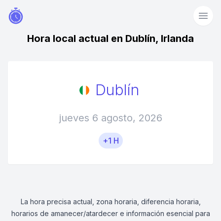
Hora local actual en Dublín, Irlanda
Dublín
jueves 6 agosto, 2026
+1 H
La hora precisa actual, zona horaria, diferencia horaria,
horarios de amanecer/atardecer e información esencial para