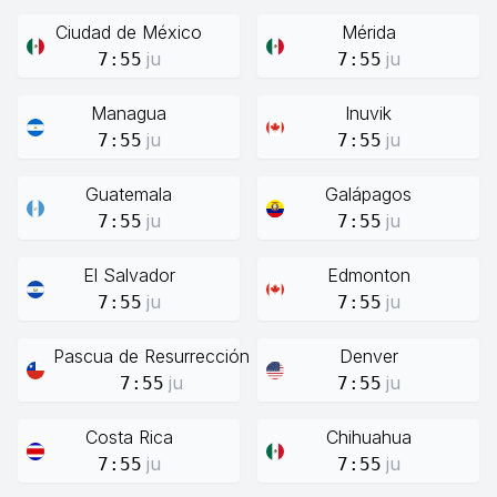
Ciudad de México
Mérida
ju
ju
7:55
7:55
Managua
Inuvik
ju
ju
7:55
7:55
Guatemala
Galápagos
ju
ju
7:55
7:55
El Salvador
Edmonton
ju
ju
7:55
7:55
Pascua de Resurrección
Denver
ju
ju
7:55
7:55
Costa Rica
Chihuahua
ju
ju
7:55
7:55