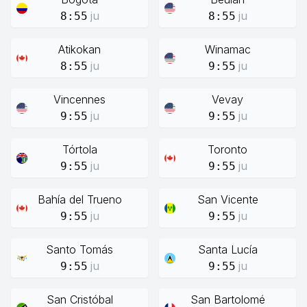
ju
ju
8:55
8:55
Atikokan
Winamac
ju
ju
8:55
9:55
Vincennes
Vevay
ju
ju
9:55
9:55
Tórtola
Toronto
ju
ju
9:55
9:55
Bahía del Trueno
San Vicente
ju
ju
9:55
9:55
Santo Tomás
Santa Lucía
ju
ju
9:55
9:55
San Cristóbal
San Bartolomé