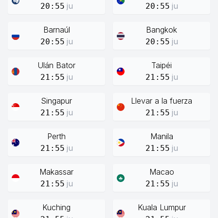
ju
ju
20:55
20:55
Barnaúl
Bangkok
ju
ju
20:55
20:55
Ulán Bator
Taipéi
ju
ju
21:55
21:55
Singapur
Llevar a la fuerza
ju
ju
21:55
21:55
Perth
Manila
ju
ju
21:55
21:55
Makassar
Macao
ju
ju
21:55
21:55
Kuching
Kuala Lumpur