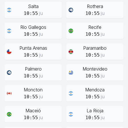
Salta
Rothera
ju
ju
10:55
10:55
Río Gallegos
Recife
ju
ju
10:55
10:55
Punta Arenas
Paramaribo
ju
ju
10:55
10:55
Palmero
Montevideo
ju
ju
10:55
10:55
Moncton
Mendoza
ju
ju
10:55
10:55
Maceió
La Rioja
ju
ju
10:55
10:55