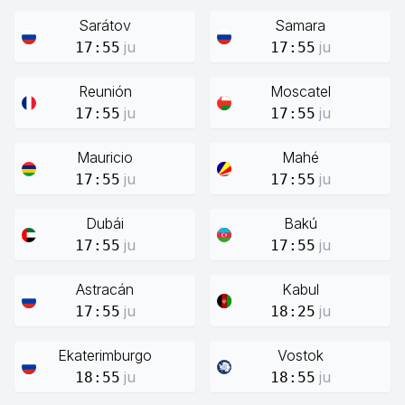
Sarátov
Samara
ju
ju
17:55
17:55
Reunión
Moscatel
ju
ju
17:55
17:55
Mauricio
Mahé
ju
ju
17:55
17:55
Dubái
Bakú
ju
ju
17:55
17:55
Astracán
Kabul
ju
ju
17:55
18:25
Ekaterimburgo
Vostok
ju
ju
18:55
18:55