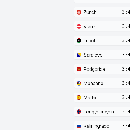
Zúrich
3:
Viena
3:
Trípoli
3:
Sarajevo
3:
Podgorica
3:
Mbabane
3:
Madrid
3:
Longyearbyen
3:
Kaliningrado
3: