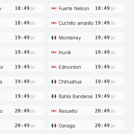
ju
ju
o
Fuerte Nelson
18:49
18:49
ju
ju
Cuchillo amarillo
18:49
19:49
ju
ju
Monterrey
19:49
19:49
ju
ju
Inuvik
19:49
19:49
ju
ju
or
Edmonton
19:49
19:49
ju
ju
a
Chihuahua
19:49
19:49
ju
ju
Bahía Banderas
19:49
19:49
ju
ju
co
Resuelto
20:49
20:49
ju
ju
Ojinaga
20:49
20:49