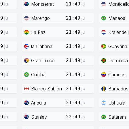
ju
ju
Montserrat
Monticell
49
21:49
ju
ju
Marengo
Manaos
49
21:49
ju
ju
La Paz
Kralendeij
49
21:49
ju
ju
la Habana
Guayana
49
21:49
ju
ju
Gran Turco
Dominica
49
21:49
ju
ju
Cuiabá
Caracas
49
21:49
ju
ju
Blanco Sablon
Barbados
49
21:49
ju
ju
Anguila
Ushuaia
49
21:49
ju
ju
Stanley
Satarem
49
22:49