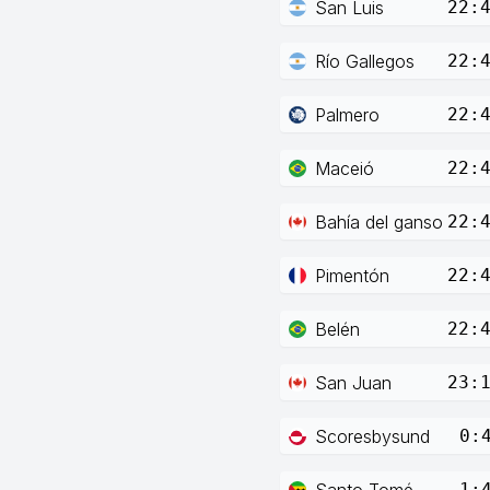
San Luis
22:
Río Gallegos
22:
Palmero
22:
Maceió
22:
Bahía del ganso
22:
Pimentón
22:
Belén
22:
San Juan
23:
Scoresbysund
0:
Santo Tomé
1: