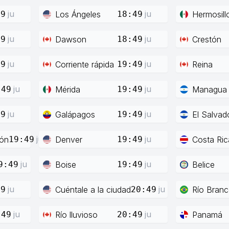
ju
ju
Los Ángeles
Hermosill
49
18:49
ju
ju
Dawson
Crestón
49
18:49
ju
ju
Corriente rápida
Reina
49
19:49
ju
ju
Mérida
Managua
:49
19:49
ju
ju
Galápagos
El Salvad
49
19:49
ju
ju
ión
Denver
Costa Ric
19:49
19:49
ju
ju
Boise
Belice
9:49
19:49
ju
ju
Cuéntale a la ciudad
Río Bran
49
20:49
ju
ju
Río lluvioso
Panamá
:49
20:49