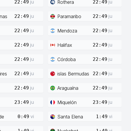
ju
ju
Rothera
22:49
22:49
ju
ju
enas
Paramaribo
22:49
22:49
ju
ju
Mendoza
22:49
22:49
ju
ju
Halifax
22:49
22:49
ju
ju
Córdoba
22:49
22:49
ju
ju
res
islas Bermudas
22:49
22:49
ju
ju
Araguaína
22:49
22:49
ju
ju
Miquelón
23:49
23:49
vi
vi
de
Santa Elena
0:49
1:49
vi
vi
ú
Nuakchot
1:49
1:49