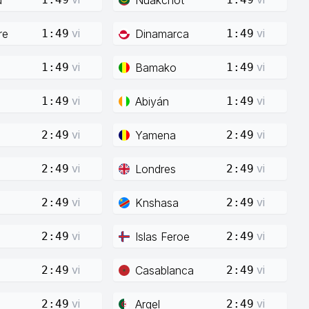
vi
vi
re
Dinamarca
1:49
1:49
vi
vi
Bamako
1:49
1:49
vi
vi
Abiyán
1:49
1:49
vi
vi
Yamena
2:49
2:49
vi
vi
Londres
2:49
2:49
vi
vi
Knshasa
2:49
2:49
vi
vi
Islas Feroe
2:49
2:49
vi
vi
Casablanca
2:49
2:49
vi
vi
Argel
2:49
2:49