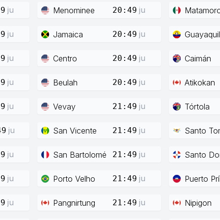
ju
ju
Menominee
Matamor
49
20:49
ju
ju
Jamaica
Guayaquil
49
20:49
ju
ju
Centro
Caimán
49
20:49
ju
ju
Beulah
Atikokan
49
20:49
ju
ju
Vevay
Tórtola
49
21:49
ju
ju
San Vicente
Santo To
49
21:49
ju
ju
San Bartolomé
Santo Do
49
21:49
ju
ju
Porto Velho
Puerto Pr
49
21:49
ju
ju
Pangnirtung
Nipigon
49
21:49