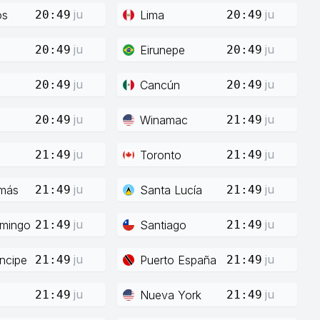
ju
ju
os
Lima
20:49
20:49
ju
ju
Eirunepe
20:49
20:49
ju
ju
Cancún
20:49
20:49
ju
ju
Winamac
20:49
21:49
ju
ju
Toronto
21:49
21:49
ju
ju
más
Santa Lucía
21:49
21:49
ju
ju
mingo
Santiago
21:49
21:49
ju
ju
íncipe
Puerto España
21:49
21:49
ju
ju
Nueva York
21:49
21:49