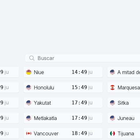
ju
ju
Niue
A mitad d
49
14:49
ju
ju
Honolulu
Marquesa
49
15:49
ju
ju
Yakutat
Sitka
49
17:49
ju
ju
Metlakatla
Juneau
49
17:49
ju
ju
Vancouver
Tijuana
49
18:49