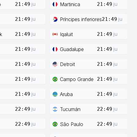
ju
ju
o
Martinica
21:49
21:49
ju
ju
Príncipes inferiores
21:49
21:49
ju
ju
k
Iqaluit
21:49
21:49
ju
ju
Guadalupe
21:49
21:49
ju
ju
Detroit
21:49
21:49
ju
ju
Campo Grande
21:49
21:49
ju
ju
Aruba
21:49
21:49
ju
ju
Tucumán
22:49
22:49
ju
ju
São Paulo
22:49
22:49