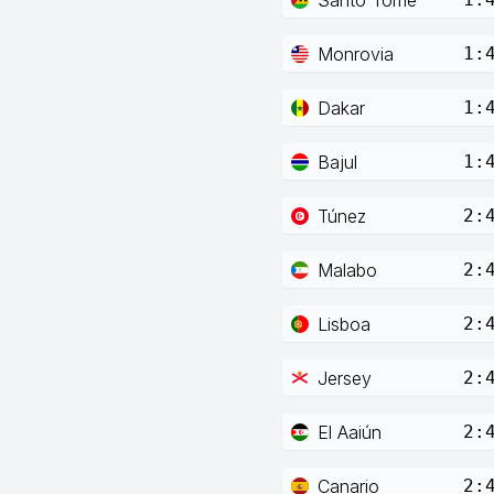
Monrovia
1:
Dakar
1:
Bajul
1:
Túnez
2:
Malabo
2:
Lisboa
2:
Jersey
2:
El Aaiún
2:
Canario
2: