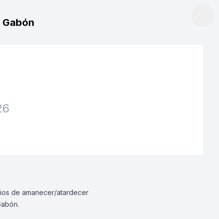
e, Gabón
26
rarios de amanecer/atardecer
Gabón.