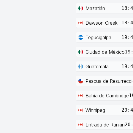
Mazatlán
18:
Dawson Creek
18:
Tegucigalpa
19:
Ciudad de México
19
Guatemala
19:
Pascua de Resurrecc
Bahía de Cambridge
1
Winnipeg
20:
Entrada de Rankin
20