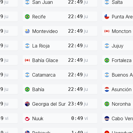
ju
ju
San Juan
Salta
49
22:49
ju
ju
Recife
Punta Ar
49
22:49
ju
ju
Montevideo
Moncton
49
22:49
ju
ju
La Rioja
Jujuy
49
22:49
ju
ju
Bahía Glace
Fortaleza
49
22:49
ju
ju
Catamarca
Buenos Ai
49
22:49
ju
ju
Bahía
Asunción
49
22:49
ju
ju
Georgia del Sur
Noronha
19
23:49
vi
vi
Nuuk
Cabo Ver
49
0:49
vi
vi
Reikiavik
Uagadug
49
1:49