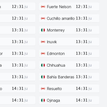
ju
ju
o
Fuerte Nelson
12:31
12:31
ju
ju
Cuchillo amarillo
12:31
13:31
ju
ju
Monterrey
13:31
13:31
ju
ju
Inuvik
13:31
13:31
ju
ju
or
Edmonton
13:31
13:31
ju
ju
a
Chihuahua
13:31
13:31
ju
ju
Bahía Banderas
13:31
13:31
ju
ju
co
Resuelto
14:31
14:31
ju
ju
Ojinaga
14:31
14:31