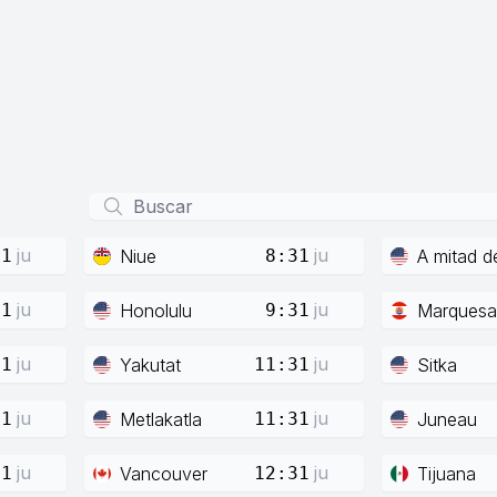
ju
ju
Niue
A mitad d
31
8:31
ju
ju
Honolulu
Marquesa
31
9:31
ju
ju
Yakutat
Sitka
31
11:31
ju
ju
Metlakatla
Juneau
31
11:31
ju
ju
Vancouver
Tijuana
31
12:31