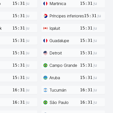
ju
ju
o
Martinica
15:31
15:31
ju
ju
Príncipes inferiores
15:31
15:31
ju
ju
k
Iqaluit
15:31
15:31
ju
ju
Guadalupe
15:31
15:31
ju
ju
Detroit
15:31
15:31
ju
ju
Campo Grande
15:31
15:31
ju
ju
Aruba
15:31
15:31
ju
ju
Tucumán
16:31
16:31
ju
ju
São Paulo
16:31
16:31