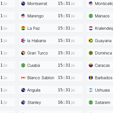
ju
ju
Montserrat
Monticell
31
15:31
ju
ju
Marengo
Manaos
31
15:31
ju
ju
La Paz
Kralendeij
31
15:31
ju
ju
la Habana
Guayana
31
15:31
ju
ju
Gran Turco
Dominica
31
15:31
ju
ju
Cuiabá
Caracas
31
15:31
ju
ju
Blanco Sablon
Barbados
31
15:31
ju
ju
Anguila
Ushuaia
31
15:31
ju
ju
Stanley
Satarem
31
16:31