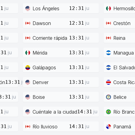
ju
ju
Los Ángeles
Hermosill
31
12:31
ju
ju
Dawson
Crestón
31
12:31
ju
ju
Corriente rápida
Reina
31
13:31
ju
ju
Mérida
Managua
:31
13:31
ju
ju
Galápagos
El Salvad
31
13:31
ju
ju
ión
Denver
Costa Ric
13:31
13:31
ju
ju
Boise
Belice
3:31
13:31
ju
ju
Cuéntale a la ciudad
Río Bran
31
14:31
ju
ju
Río lluvioso
Panamá
:31
14:31