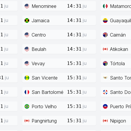
ju
ju
Menominee
Matamor
31
14:31
ju
ju
Jamaica
Guayaquil
31
14:31
ju
ju
Centro
Caimán
31
14:31
ju
ju
Beulah
Atikokan
31
14:31
ju
ju
Vevay
Tórtola
31
15:31
ju
ju
San Vicente
Santo To
31
15:31
ju
ju
San Bartolomé
Santo Do
31
15:31
ju
ju
Porto Velho
Puerto Pr
31
15:31
ju
ju
Pangnirtung
Nipigon
31
15:31