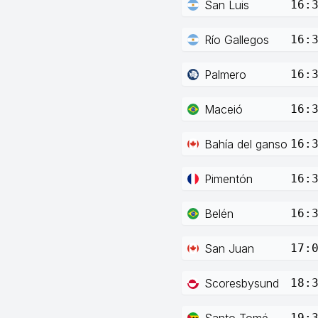
San Luis
16:
Río Gallegos
16:
Palmero
16:
Maceió
16:
Bahía del ganso
16:
Pimentón
16:
Belén
16:
San Juan
17:
Scoresbysund
18:
Santo Tomé
19: