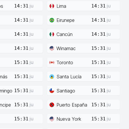
ju
ju
os
Lima
14:31
14:31
ju
ju
Eirunepe
14:31
14:31
ju
ju
Cancún
14:31
14:31
ju
ju
Winamac
14:31
15:31
ju
ju
Toronto
15:31
15:31
ju
ju
más
Santa Lucía
15:31
15:31
ju
ju
mingo
Santiago
15:31
15:31
ju
ju
íncipe
Puerto España
15:31
15:31
ju
ju
Nueva York
15:31
15:31