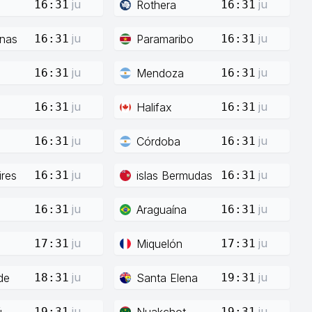
ju
ju
Rothera
16:31
16:31
ju
ju
enas
Paramaribo
16:31
16:31
ju
ju
Mendoza
16:31
16:31
ju
ju
Halifax
16:31
16:31
ju
ju
Córdoba
16:31
16:31
ju
ju
res
islas Bermudas
16:31
16:31
ju
ju
Araguaína
16:31
16:31
ju
ju
Miquelón
17:31
17:31
ju
ju
de
Santa Elena
18:31
19:31
ju
ju
ú
Nuakchot
19:31
19:31