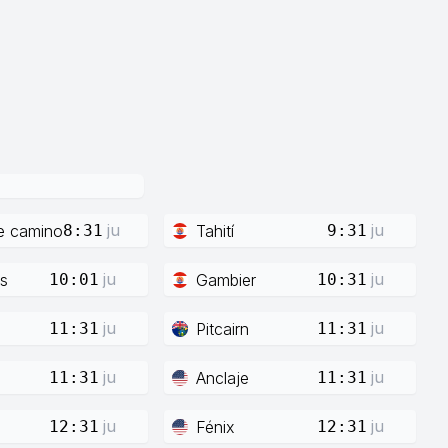
ju
ju
e camino
Tahití
8:31
9:31
ju
ju
s
Gambier
10:01
10:31
ju
ju
Pitcairn
11:31
11:31
ju
ju
Anclaje
11:31
11:31
ju
ju
Fénix
12:31
12:31