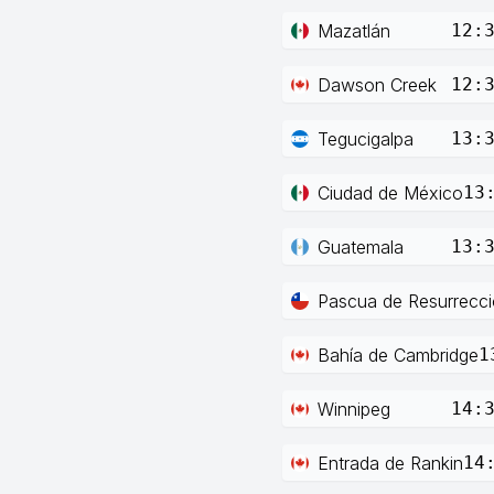
Mazatlán
12:
Dawson Creek
12:
Tegucigalpa
13:
Ciudad de México
13
Guatemala
13:
Pascua de Resurrecc
Bahía de Cambridge
1
Winnipeg
14:
Entrada de Rankin
14