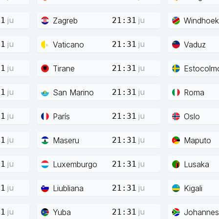
ju
ju
Zagreb
Windhoek
31
21:31
ju
ju
Vaticano
Vaduz
31
21:31
ju
ju
Tirane
Estocolm
31
21:31
ju
ju
San Marino
Roma
31
21:31
ju
ju
París
Oslo
31
21:31
ju
ju
Maseru
Maputo
31
21:31
ju
ju
Luxemburgo
Lusaka
31
21:31
ju
ju
Liubliana
Kigali
31
21:31
ju
ju
Yuba
Johannes
31
21:31