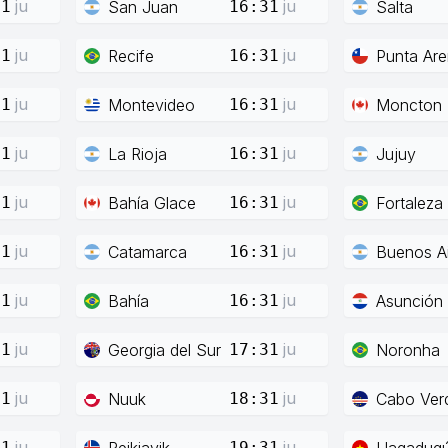
ju
ju
San Juan
Salta
31
16:31
ju
ju
Recife
Punta Ar
31
16:31
ju
ju
Montevideo
Moncton
31
16:31
ju
ju
La Rioja
Jujuy
31
16:31
ju
ju
Bahía Glace
Fortaleza
31
16:31
ju
ju
Catamarca
Buenos Ai
31
16:31
ju
ju
Bahía
Asunción
31
16:31
ju
ju
Georgia del Sur
Noronha
01
17:31
ju
ju
Nuuk
Cabo Ver
31
18:31
ju
ju
Reikiavik
Uagadug
31
19:31