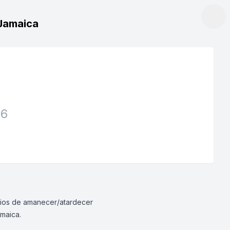
 Jamaica
26
rarios de amanecer/atardecer
amaica.