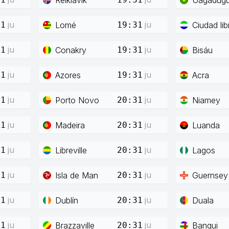
ju
ju
Lomé
Ciudad lib
31
19:31
ju
ju
Conakry
Bisáu
31
19:31
ju
ju
Azores
Acra
31
19:31
ju
ju
Porto Novo
Niamey
31
20:31
ju
ju
Madeira
Luanda
31
20:31
ju
ju
Libreville
Lagos
31
20:31
ju
ju
Isla de Man
Guernsey
31
20:31
ju
ju
Dublín
Duala
31
20:31
ju
ju
Brazzaville
Bangui
31
20:31