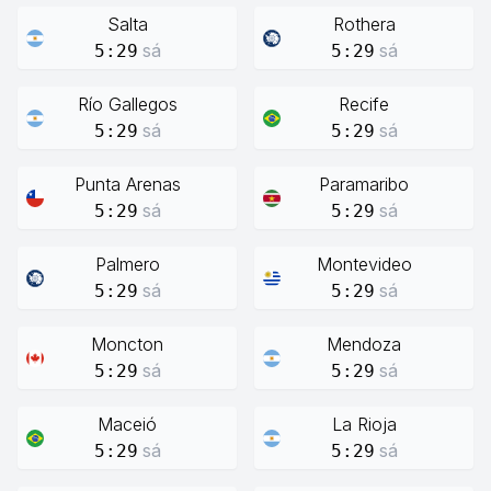
Salta
Rothera
sá
sá
5:29
5:29
Río Gallegos
Recife
sá
sá
5:29
5:29
Punta Arenas
Paramaribo
sá
sá
5:29
5:29
Palmero
Montevideo
sá
sá
5:29
5:29
Moncton
Mendoza
sá
sá
5:29
5:29
Maceió
La Rioja
sá
sá
5:29
5:29