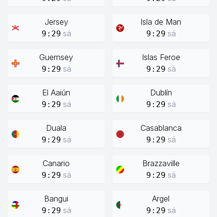
Jersey
Isla de Man
sá
sá
9:29
9:29
Guernsey
Islas Feroe
sá
sá
9:29
9:29
El Aaiún
Dublín
sá
sá
9:29
9:29
Duala
Casablanca
sá
sá
9:29
9:29
Canario
Brazzaville
sá
sá
9:29
9:29
Bangui
Argel
sá
sá
9:29
9:29