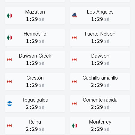
Mazatlán
Los Ángeles
sá
sá
1:29
1:29
Hermosillo
Fuerte Nelson
sá
sá
1:29
1:29
Dawson Creek
Dawson
sá
sá
1:29
1:29
Crestón
Cuchillo amarillo
sá
sá
1:29
2:29
Tegucigalpa
Corriente rápida
sá
sá
2:29
2:29
Reina
Monterrey
sá
sá
2:29
2:29