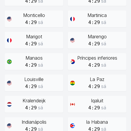
sá
sá
4:29
4:29
Monticello
Martinica
sá
sá
4:29
4:29
Marigot
Marengo
sá
sá
4:29
4:29
Manaos
Príncipes inferiores
sá
sá
4:29
4:29
Louisville
La Paz
sá
sá
4:29
4:29
Kralendeijk
Iqaluit
sá
sá
4:29
4:29
Indianápolis
la Habana
sá
sá
4:29
4:29