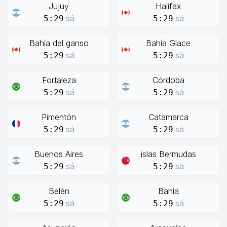
Jujuy
Halifax
sá
sá
5:29
5:29
Bahía del ganso
Bahía Glace
sá
sá
5:29
5:29
Fortaleza
Córdoba
sá
sá
5:29
5:29
Pimentón
Catamarca
sá
sá
5:29
5:29
Buenos Aires
islas Bermudas
sá
sá
5:29
5:29
Belén
Bahía
sá
sá
5:29
5:29