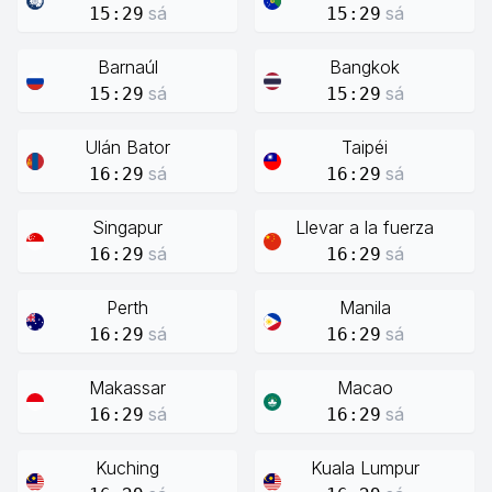
sá
sá
15:29
15:29
Barnaúl
Bangkok
sá
sá
15:29
15:29
Ulán Bator
Taipéi
sá
sá
16:29
16:29
Singapur
Llevar a la fuerza
sá
sá
16:29
16:29
Perth
Manila
sá
sá
16:29
16:29
Makassar
Macao
sá
sá
16:29
16:29
Kuching
Kuala Lumpur