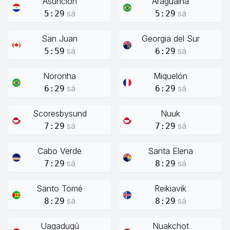
Asunción
Araguaína
sá
sá
5:29
5:29
San Juan
Georgia del Sur
sá
sá
5:59
6:29
Noronha
Miquelón
sá
sá
6:29
6:29
Scoresbysund
Nuuk
sá
sá
7:29
7:29
Cabo Verde
Santa Elena
sá
sá
7:29
8:29
Santo Tomé
Reikiavik
sá
sá
8:29
8:29
Uagadugú
Nuakchot