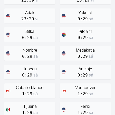
vi
vi
22:59
23:29
Adak
Yakutat
vi
sá
23:29
0:29
Sitka
Pitcairn
sá
sá
0:29
0:29
Nombre
Metlakatla
sá
sá
0:29
0:29
Juneau
Anclaje
sá
sá
0:29
0:29
Caballo blanco
Vancouver
sá
sá
1:29
1:29
Tijuana
Fénix
sá
sá
1:29
1:29