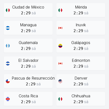
Ciudad de México
Mérida
sá
sá
2:29
2:29
Managua
Inuvik
sá
sá
2:29
2:29
Guatemala
Galápagos
sá
sá
2:29
2:29
El Salvador
Edmonton
sá
sá
2:29
2:29
Pascua de Resurrección
Denver
sá
sá
2:29
2:29
Costa Rica
Chihuahua
sá
sá
2:29
2:29