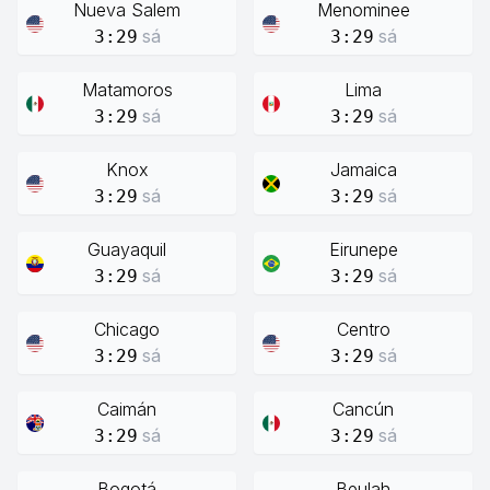
Nueva Salem
Menominee
sá
sá
3:29
3:29
Matamoros
Lima
sá
sá
3:29
3:29
Knox
Jamaica
sá
sá
3:29
3:29
Guayaquil
Eirunepe
sá
sá
3:29
3:29
Chicago
Centro
sá
sá
3:29
3:29
Caimán
Cancún
sá
sá
3:29
3:29
Bogotá
Beulah