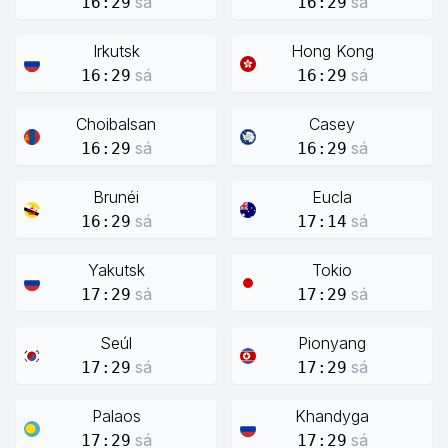
sá
sá
16:29
16:29
Irkutsk
Hong Kong
sá
sá
16:29
16:29
Choibalsan
Casey
sá
sá
16:29
16:29
Brunéi
Eucla
sá
sá
16:29
17:14
Yakutsk
Tokio
sá
sá
17:29
17:29
Seúl
Pionyang
sá
sá
17:29
17:29
Palaos
Khandyga
sá
sá
17:29
17:29