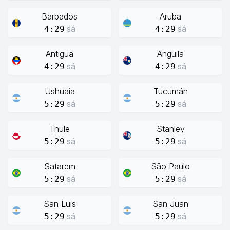
Barbados
Aruba
sá
sá
4:29
4:29
Antigua
Anguila
sá
sá
4:29
4:29
Ushuaia
Tucumán
sá
sá
5:29
5:29
Thule
Stanley
sá
sá
5:29
5:29
Satarem
São Paulo
sá
sá
5:29
5:29
San Luis
San Juan
sá
sá
5:29
5:29