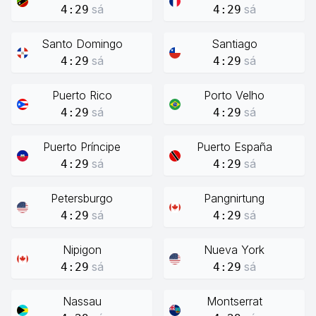
sá
sá
4:29
4:29
Santo Domingo
Santiago
sá
sá
4:29
4:29
Puerto Rico
Porto Velho
sá
sá
4:29
4:29
Puerto Príncipe
Puerto España
sá
sá
4:29
4:29
Petersburgo
Pangnirtung
sá
sá
4:29
4:29
Nipigon
Nueva York
sá
sá
4:29
4:29
Nassau
Montserrat