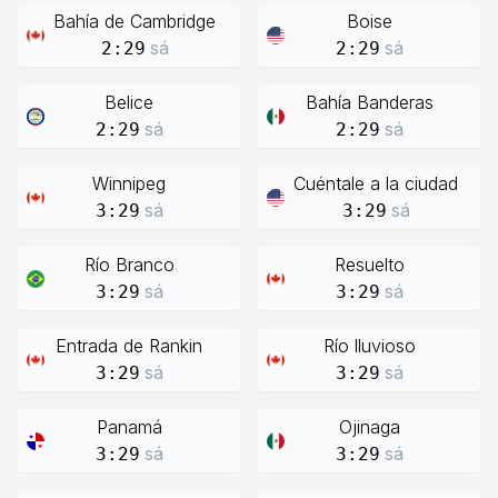
Bahía de Cambridge
Boise
sá
sá
2:29
2:29
Belice
Bahía Banderas
sá
sá
2:29
2:29
Winnipeg
Cuéntale a la ciudad
sá
sá
3:29
3:29
Río Branco
Resuelto
sá
sá
3:29
3:29
Entrada de Rankin
Río lluvioso
sá
sá
3:29
3:29
Panamá
Ojinaga
sá
sá
3:29
3:29