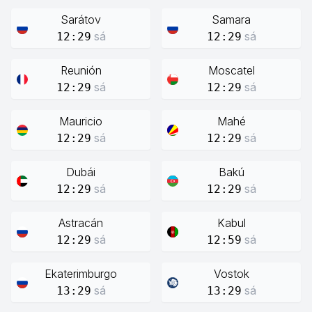
Sarátov
Samara
sá
sá
12:29
12:29
Reunión
Moscatel
sá
sá
12:29
12:29
Mauricio
Mahé
sá
sá
12:29
12:29
Dubái
Bakú
sá
sá
12:29
12:29
Astracán
Kabul
sá
sá
12:29
12:59
Ekaterimburgo
Vostok
sá
sá
13:29
13:29