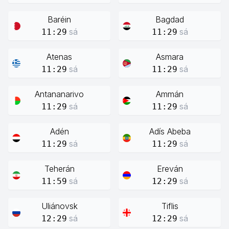
Baréin
Bagdad
sá
sá
11:29
11:29
Atenas
Asmara
sá
sá
11:29
11:29
Antananarivo
Ammán
sá
sá
11:29
11:29
Adén
Adís Abeba
sá
sá
11:29
11:29
Teherán
Ereván
sá
sá
11:59
12:29
Uliánovsk
Tiflis
sá
sá
12:29
12:29