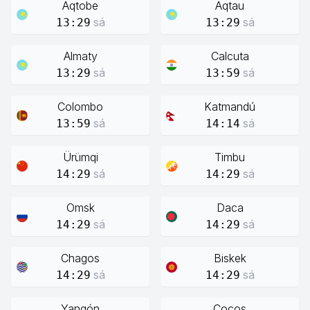
Aqtobe
Aqtau
sá
sá
13:29
13:29
Almaty
Calcuta
sá
sá
13:29
13:59
Colombo
Katmandú
sá
sá
13:59
14:14
Ürümqi
Timbu
sá
sá
14:29
14:29
Omsk
Daca
sá
sá
14:29
14:29
Chagos
Biskek
sá
sá
14:29
14:29
Yangón
Cocos