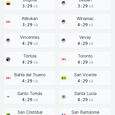
sá
sá
3:29
3:29
Atikokan
Winamac
sá
sá
3:29
4:29
Vincennes
Vevay
sá
sá
4:29
4:29
Tórtola
Toronto
sá
sá
4:29
4:29
Bahía del Trueno
San Vicente
sá
sá
4:29
4:29
Santo Tomás
Santa Lucía
sá
sá
4:29
4:29
San Cristóbal
San Bartolomé