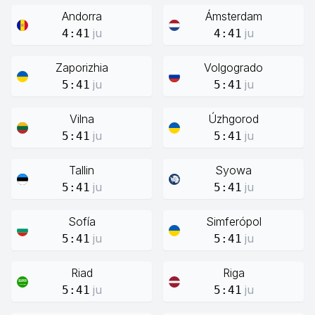
Andorra
Ámsterdam
ju
ju
4:41
4:41
Zaporizhia
Volgogrado
ju
ju
5:41
5:41
Vilna
Úzhgorod
ju
ju
5:41
5:41
Tallin
Syowa
ju
ju
5:41
5:41
Sofía
Simferópol
ju
ju
5:41
5:41
Riad
Riga
ju
ju
5:41
5:41