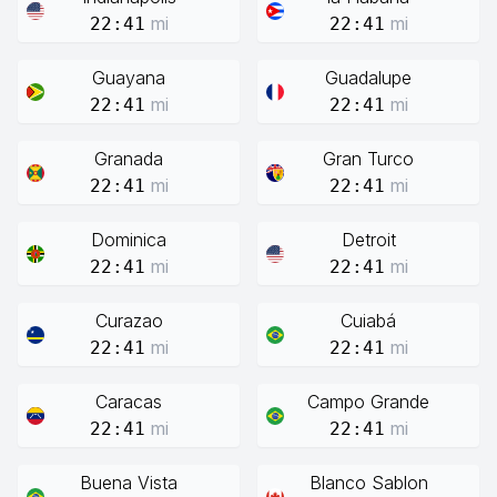
mi
mi
22:41
22:41
Guayana
Guadalupe
mi
mi
22:41
22:41
Granada
Gran Turco
mi
mi
22:41
22:41
Dominica
Detroit
mi
mi
22:41
22:41
Curazao
Cuiabá
mi
mi
22:41
22:41
Caracas
Campo Grande
mi
mi
22:41
22:41
Buena Vista
Blanco Sablon