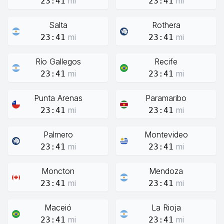
mi
mi
23:41
23:41
Salta
Rothera
mi
mi
23:41
23:41
Río Gallegos
Recife
mi
mi
23:41
23:41
Punta Arenas
Paramaribo
mi
mi
23:41
23:41
Palmero
Montevideo
mi
mi
23:41
23:41
Moncton
Mendoza
mi
mi
23:41
23:41
Maceió
La Rioja
mi
mi
23:41
23:41