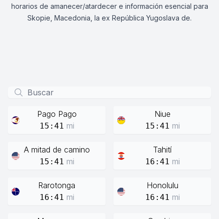
horarios de amanecer/atardecer e información esencial para
Skopie, Macedonia, la ex República Yugoslava de.
Pago Pago
Niue
mi
mi
15:41
15:41
A mitad de camino
Tahití
mi
mi
15:41
16:41
Rarotonga
Honolulu
mi
mi
16:41
16:41