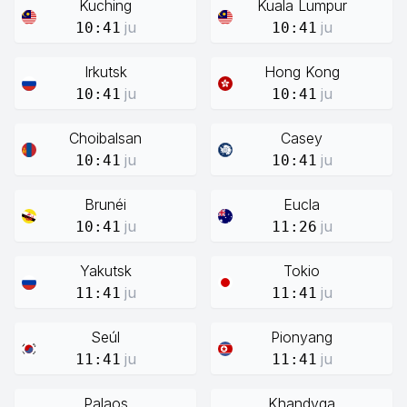
Kuching
Kuala Lumpur
ju
ju
10:41
10:41
Irkutsk
Hong Kong
ju
ju
10:41
10:41
Choibalsan
Casey
ju
ju
10:41
10:41
Brunéi
Eucla
ju
ju
10:41
11:26
Yakutsk
Tokio
ju
ju
11:41
11:41
Seúl
Pionyang
ju
ju
11:41
11:41
Palaos
Khandyga