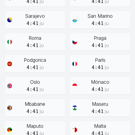
ju
ju
4:41
4:41
Sarajevo
San Marino
ju
ju
4:41
4:41
Roma
Praga
ju
ju
4:41
4:41
Podgorica
París
ju
ju
4:41
4:41
Oslo
Mónaco
ju
ju
4:41
4:41
Mbabane
Maseru
ju
ju
4:41
4:41
Maputo
Malta
ju
ju
4:41
4:41