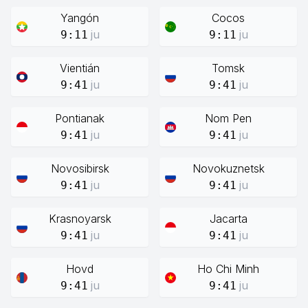
Yangón
Cocos
ju
ju
9:11
9:11
Vientián
Tomsk
ju
ju
9:41
9:41
Pontianak
Nom Pen
ju
ju
9:41
9:41
Novosibirsk
Novokuznetsk
ju
ju
9:41
9:41
Krasnoyarsk
Jacarta
ju
ju
9:41
9:41
Hovd
Ho Chi Minh
ju
ju
9:41
9:41