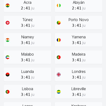
Acra
Abiyán
ju
ju
2:41
2:41
Túnez
Porto Novo
ju
ju
3:41
3:41
Niamey
Yamena
ju
ju
3:41
3:41
Malabo
Madeira
ju
ju
3:41
3:41
Luanda
Londres
ju
ju
3:41
3:41
Lisboa
Libreville
ju
ju
3:41
3:41