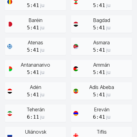
ju
ju
5:41
5:41
Baréin
Bagdad
ju
ju
5:41
5:41
Atenas
Asmara
ju
ju
5:41
5:41
Antananarivo
Ammán
ju
ju
5:41
5:41
Adén
Adís Abeba
ju
ju
5:41
5:41
Teherán
Ereván
ju
ju
6:11
6:41
Uliánovsk
Tiflis