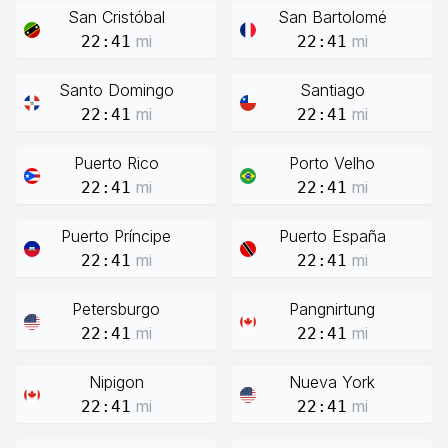
San Cristóbal
San Bartolomé
mi
mi
22:41
22:41
Santo Domingo
Santiago
mi
mi
22:41
22:41
Puerto Rico
Porto Velho
mi
mi
22:41
22:41
Puerto Príncipe
Puerto España
mi
mi
22:41
22:41
Petersburgo
Pangnirtung
mi
mi
22:41
22:41
Nipigon
Nueva York
mi
mi
22:41
22:41