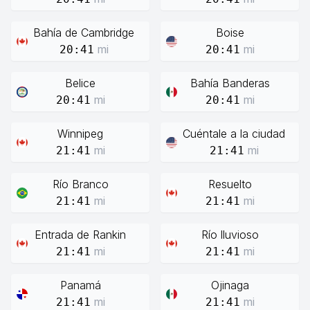
Bahía de Cambridge
Boise
mi
mi
20:41
20:41
Belice
Bahía Banderas
mi
mi
20:41
20:41
Winnipeg
Cuéntale a la ciudad
mi
mi
21:41
21:41
Río Branco
Resuelto
mi
mi
21:41
21:41
Entrada de Rankin
Río lluvioso
mi
mi
21:41
21:41
Panamá
Ojinaga
mi
mi
21:41
21:41