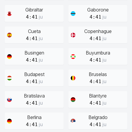
Gibraltar
Gaborone
ju
ju
4:41
4:41
Cueta
Copenhague
ju
ju
4:41
4:41
Busingen
Buyumbura
ju
ju
4:41
4:41
Budapest
Bruselas
ju
ju
4:41
4:41
Bratislava
Blantyre
ju
ju
4:41
4:41
Berlina
Belgrado
ju
ju
4:41
4:41