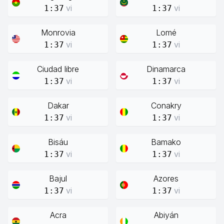
vi
vi
1:37
1:37
Monrovia
Lomé
vi
vi
1:37
1:37
Ciudad libre
Dinamarca
vi
vi
1:37
1:37
Dakar
Conakry
vi
vi
1:37
1:37
Bisáu
Bamako
vi
vi
1:37
1:37
Bajul
Azores
vi
vi
1:37
1:37
Acra
Abiyán