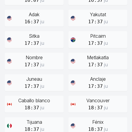
ju
ju
16:07
16:37
Adak
Yakutat
ju
ju
16:37
17:37
Sitka
Pitcairn
ju
ju
17:37
17:37
Nombre
Metlakatla
ju
ju
17:37
17:37
Juneau
Anclaje
ju
ju
17:37
17:37
Caballo blanco
Vancouver
ju
ju
18:37
18:37
Tijuana
Fénix
ju
ju
18:37
18:37