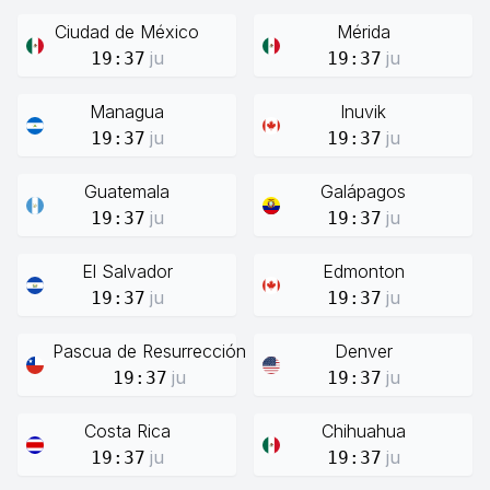
Ciudad de México
Mérida
ju
ju
19:37
19:37
Managua
Inuvik
ju
ju
19:37
19:37
Guatemala
Galápagos
ju
ju
19:37
19:37
El Salvador
Edmonton
ju
ju
19:37
19:37
Pascua de Resurrección
Denver
ju
ju
19:37
19:37
Costa Rica
Chihuahua
ju
ju
19:37
19:37