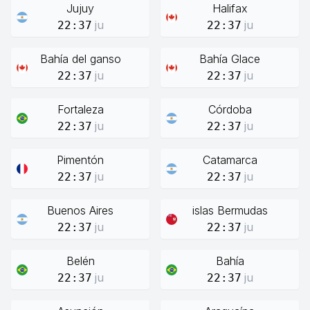
Jujuy
Halifax
ju
ju
22:37
22:37
Bahía del ganso
Bahía Glace
ju
ju
22:37
22:37
Fortaleza
Córdoba
ju
ju
22:37
22:37
Pimentón
Catamarca
ju
ju
22:37
22:37
Buenos Aires
islas Bermudas
ju
ju
22:37
22:37
Belén
Bahía
ju
ju
22:37
22:37