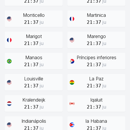
ju
ju
21:37
21:37
Monticello
Martinica
ju
ju
21:37
21:37
Marigot
Marengo
ju
ju
21:37
21:37
Manaos
Príncipes inferiores
ju
ju
21:37
21:37
Louisville
La Paz
ju
ju
21:37
21:37
Kralendeijk
Iqaluit
ju
ju
21:37
21:37
Indianápolis
la Habana
ju
ju
21:37
21:37