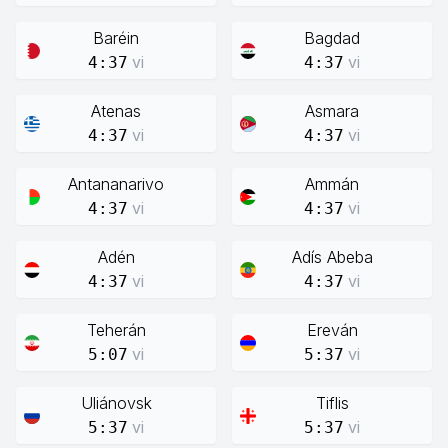
Baréin
Bagdad
vi
vi
4:37
4:37
Atenas
Asmara
vi
vi
4:37
4:37
Antananarivo
Ammán
vi
vi
4:37
4:37
Adén
Adís Abeba
vi
vi
4:37
4:37
Teherán
Ereván
vi
vi
5:07
5:37
Uliánovsk
Tiflis
vi
vi
5:37
5:37