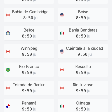
Bahía de Cambridge
Boise
ju
ju
8:50
8:50
Belice
Bahía Banderas
ju
ju
8:50
8:50
Winnipeg
Cuéntale a la ciudad
ju
ju
9:50
9:50
Río Branco
Resuelto
ju
ju
9:50
9:50
Entrada de Rankin
Río lluvioso
ju
ju
9:50
9:50
Panamá
Ojinaga
ju
ju
9:50
9:50