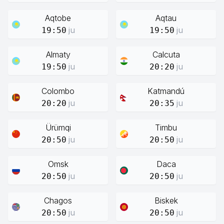
Aqtobe
Aqtau
ju
ju
19:50
19:50
Almaty
Calcuta
ju
ju
19:50
20:20
Colombo
Katmandú
ju
ju
20:20
20:35
Ürümqi
Timbu
ju
ju
20:50
20:50
Omsk
Daca
ju
ju
20:50
20:50
Chagos
Biskek
ju
ju
20:50
20:50