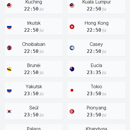
Kuching
Kuala Lumpur
ju
ju
22:50
22:50
Irkutsk
Hong Kong
ju
ju
22:50
22:50
Choibalsan
Casey
ju
ju
22:50
22:50
Brunéi
Eucla
ju
ju
22:50
23:35
Yakutsk
Tokio
ju
ju
23:50
23:50
Seúl
Pionyang
ju
ju
23:50
23:50
Palaos
Khandyga