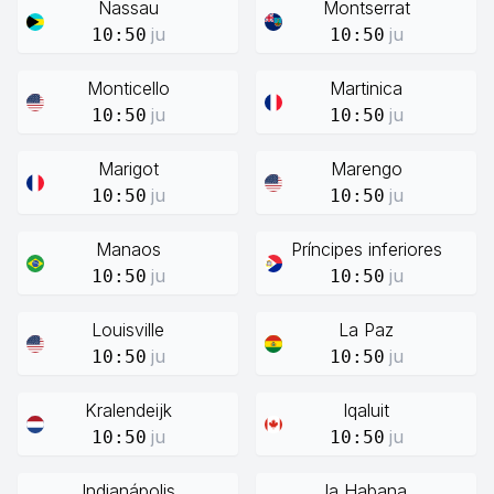
Nassau
Montserrat
ju
ju
10:50
10:50
Monticello
Martinica
ju
ju
10:50
10:50
Marigot
Marengo
ju
ju
10:50
10:50
Manaos
Príncipes inferiores
ju
ju
10:50
10:50
Louisville
La Paz
ju
ju
10:50
10:50
Kralendeijk
Iqaluit
ju
ju
10:50
10:50
Indianápolis
la Habana