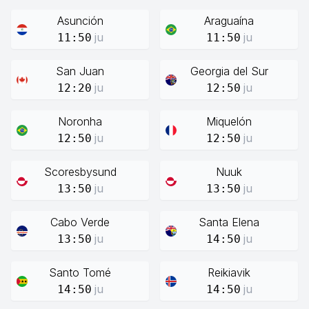
Asunción
Araguaína
ju
ju
11:50
11:50
San Juan
Georgia del Sur
ju
ju
12:20
12:50
Noronha
Miquelón
ju
ju
12:50
12:50
Scoresbysund
Nuuk
ju
ju
13:50
13:50
Cabo Verde
Santa Elena
ju
ju
13:50
14:50
Santo Tomé
Reikiavik
ju
ju
14:50
14:50