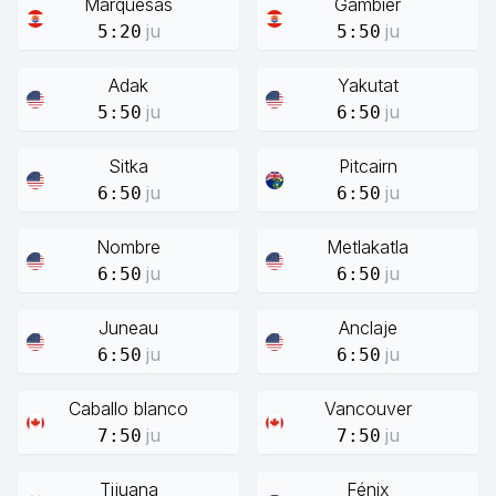
Marquesas
Gambier
ju
ju
5:20
5:50
Adak
Yakutat
ju
ju
5:50
6:50
Sitka
Pitcairn
ju
ju
6:50
6:50
Nombre
Metlakatla
ju
ju
6:50
6:50
Juneau
Anclaje
ju
ju
6:50
6:50
Caballo blanco
Vancouver
ju
ju
7:50
7:50
Tijuana
Fénix