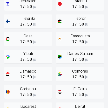
Jerusalén
Estanbul
ju
ju
17:50
17:50
Helsinki
Hebrón
ju
ju
17:50
17:50
Gaza
Famagusta
ju
ju
17:50
17:50
Yibuti
Dar es Salaam
ju
ju
17:50
17:50
Damasco
Comoras
ju
ju
17:50
17:50
Chrisinau
El Cairo
ju
ju
17:50
17:50
Bucarest
Beirut