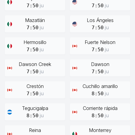
ju
ju
7:50
7:50
Mazatlán
Los Ángeles
ju
ju
7:50
7:50
Hermosillo
Fuerte Nelson
ju
ju
7:50
7:50
Dawson Creek
Dawson
ju
ju
7:50
7:50
Crestón
Cuchillo amarillo
ju
ju
7:50
8:50
Tegucigalpa
Corriente rápida
ju
ju
8:50
8:50
Reina
Monterrey