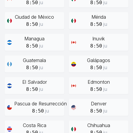
ju
ju
8:50
8:50
Ciudad de México
Mérida
ju
ju
8:50
8:50
Managua
Inuvik
ju
ju
8:50
8:50
Guatemala
Galápagos
ju
ju
8:50
8:50
El Salvador
Edmonton
ju
ju
8:50
8:50
Pascua de Resurrección
Denver
ju
ju
8:50
8:50
Costa Rica
Chihuahua
ju
ju
8:50
8:50