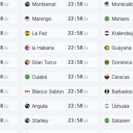
ju
ju
Montserrat
Monticell
58
22:58
ju
ju
Marengo
Manaos
58
22:58
ju
ju
La Paz
Kralendeij
58
22:58
ju
ju
la Habana
Guayana
58
22:58
ju
ju
Gran Turco
Dominica
58
22:58
ju
ju
Cuiabá
Caracas
58
22:58
ju
ju
Blanco Sablon
Barbados
58
22:58
ju
ju
Anguila
Ushuaia
58
22:58
ju
ju
Stanley
Satarem
58
23:58