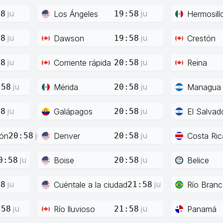
ju
ju
Los Ángeles
Hermosill
58
19:58
ju
ju
Dawson
Crestón
58
19:58
ju
ju
Corriente rápida
Reina
58
20:58
ju
ju
Mérida
Managua
:58
20:58
ju
ju
Galápagos
El Salvad
58
20:58
ju
ju
ión
Denver
Costa Ric
20:58
20:58
ju
ju
Boise
Belice
0:58
20:58
ju
ju
Cuéntale a la ciudad
Río Bran
58
21:58
ju
ju
Río lluvioso
Panamá
:58
21:58