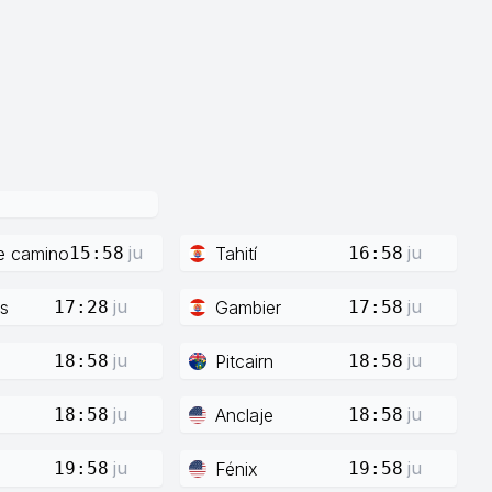
ju
ju
e camino
Tahití
15:58
16:58
ju
ju
s
Gambier
17:28
17:58
ju
ju
Pitcairn
18:58
18:58
ju
ju
Anclaje
18:58
18:58
ju
ju
Fénix
19:58
19:58