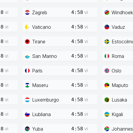
vi
vi
Zagreb
Windhoek
58
4:58
vi
vi
Vaticano
Vaduz
58
4:58
vi
vi
Tirane
Estocolm
58
4:58
vi
vi
San Marino
Roma
58
4:58
vi
vi
París
Oslo
58
4:58
vi
vi
Maseru
Maputo
58
4:58
vi
vi
Luxemburgo
Lusaka
58
4:58
vi
vi
Liubliana
Kigali
58
4:58
vi
vi
Yuba
Johannes
58
4:58