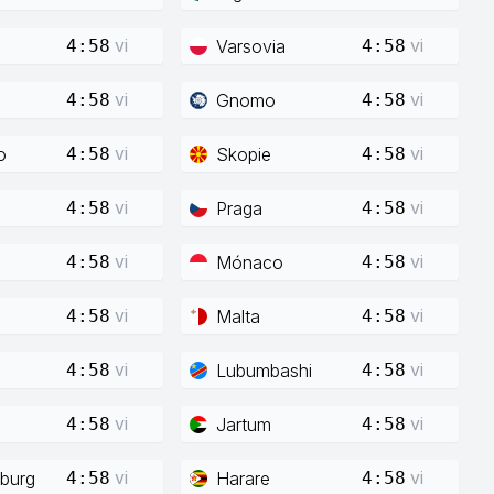
vi
vi
Varsovia
4:58
4:58
vi
vi
Gnomo
4:58
4:58
vi
vi
o
Skopie
4:58
4:58
vi
vi
Praga
4:58
4:58
vi
vi
Mónaco
4:58
4:58
vi
vi
Malta
4:58
4:58
vi
vi
Lubumbashi
4:58
4:58
vi
vi
Jartum
4:58
4:58
vi
vi
burg
Harare
4:58
4:58