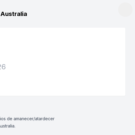
 Australia
26
rarios de amanecer/atardecer
stralia.