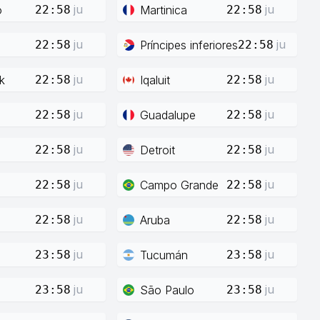
ju
ju
o
Martinica
22:58
22:58
ju
ju
Príncipes inferiores
22:58
22:58
ju
ju
k
Iqaluit
22:58
22:58
ju
ju
Guadalupe
22:58
22:58
ju
ju
Detroit
22:58
22:58
ju
ju
Campo Grande
22:58
22:58
ju
ju
Aruba
22:58
22:58
ju
ju
Tucumán
23:58
23:58
ju
ju
São Paulo
23:58
23:58