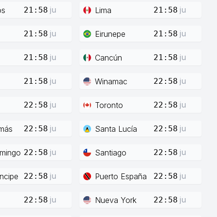
ju
ju
os
Lima
21:58
21:58
ju
ju
Eirunepe
21:58
21:58
ju
ju
Cancún
21:58
21:58
ju
ju
Winamac
21:58
22:58
ju
ju
Toronto
22:58
22:58
ju
ju
más
Santa Lucía
22:58
22:58
ju
ju
mingo
Santiago
22:58
22:58
ju
ju
íncipe
Puerto España
22:58
22:58
ju
ju
Nueva York
22:58
22:58