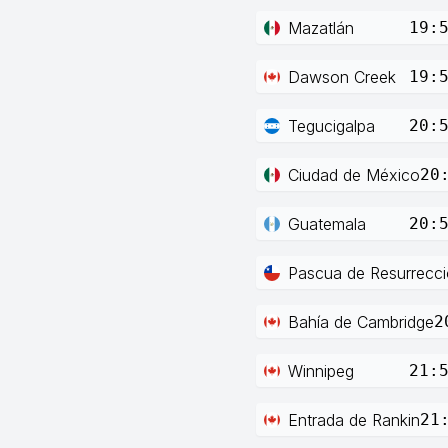
Mazatlán
19:
Dawson Creek
19:
Tegucigalpa
20:
Ciudad de México
20
Guatemala
20:
Pascua de Resurrecc
Bahía de Cambridge
2
Winnipeg
21:
Entrada de Rankin
21