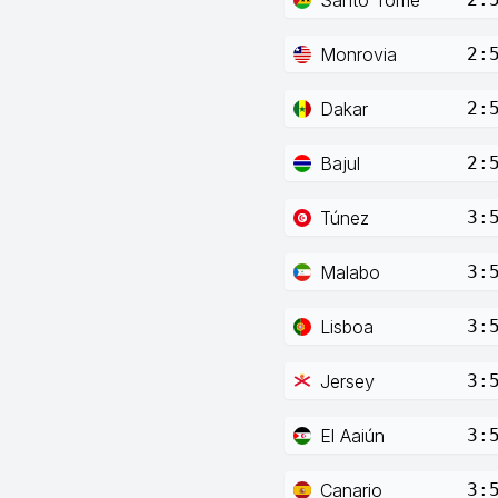
Monrovia
2:
Dakar
2:
Bajul
2:
Túnez
3:
Malabo
3:
Lisboa
3:
Jersey
3:
El Aaiún
3:
Canario
3: