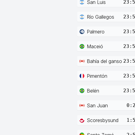
San Luis
23:
Río Gallegos
23:
Palmero
23:
Maceió
23:
Bahía del ganso
23:
Pimentón
23:
Belén
23:
San Juan
0:
Scoresbysund
1:
Santo Tomé
2: