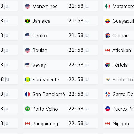
ju
ju
Menominee
Matamor
58
21:58
ju
ju
Jamaica
Guayaquil
58
21:58
ju
ju
Centro
Caimán
58
21:58
ju
ju
Beulah
Atikokan
58
21:58
ju
ju
Vevay
Tórtola
58
22:58
ju
ju
San Vicente
Santo To
58
22:58
ju
ju
San Bartolomé
Santo Do
58
22:58
ju
ju
Porto Velho
Puerto Pr
58
22:58
ju
ju
Pangnirtung
Nipigon
58
22:58