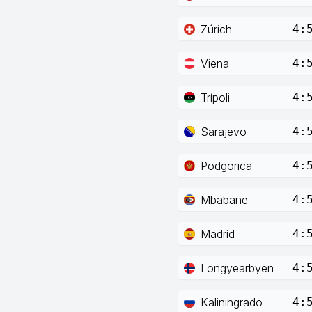
Zúrich
4:
Viena
4:
Trípoli
4:
Sarajevo
4:
Podgorica
4:
Mbabane
4:
Madrid
4:
Longyearbyen
4:
Kaliningrado
4: