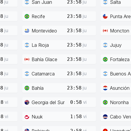
ju
ju
San Juan
Salta
58
23:58
ju
ju
Recife
Punta Ar
58
23:58
ju
ju
Montevideo
Moncton
58
23:58
ju
ju
La Rioja
Jujuy
58
23:58
ju
ju
Bahía Glace
Fortaleza
58
23:58
ju
ju
Catamarca
Buenos Ai
58
23:58
ju
ju
Bahía
Asunción
58
23:58
vi
vi
Georgia del Sur
Noronha
28
0:58
vi
vi
Nuuk
Cabo Ver
58
1:58
vi
vi
Reikiavik
Uagadug
58
2:58