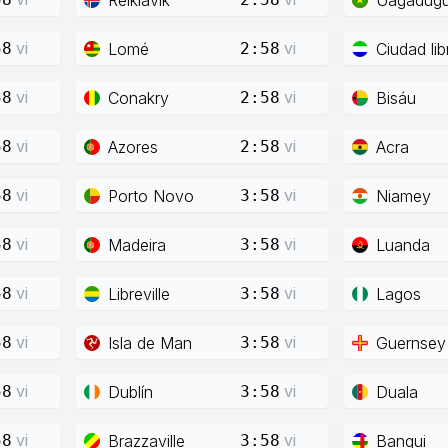
vi
vi
Lomé
Ciudad lib
58
2:58
vi
vi
Conakry
Bisáu
58
2:58
vi
vi
Azores
Acra
58
2:58
vi
vi
Porto Novo
Niamey
58
3:58
vi
vi
Madeira
Luanda
58
3:58
vi
vi
Libreville
Lagos
58
3:58
vi
vi
Isla de Man
Guernsey
58
3:58
vi
vi
Dublín
Duala
58
3:58
vi
vi
Brazzaville
Bangui
58
3:58