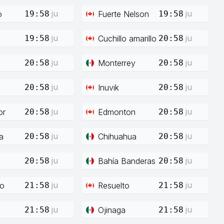
ju
ju
o
Fuerte Nelson
19:58
19:58
ju
ju
Cuchillo amarillo
19:58
20:58
ju
ju
Monterrey
20:58
20:58
ju
ju
Inuvik
20:58
20:58
ju
ju
or
Edmonton
20:58
20:58
ju
ju
a
Chihuahua
20:58
20:58
ju
ju
Bahía Banderas
20:58
20:58
ju
ju
co
Resuelto
21:58
21:58
ju
ju
Ojinaga
21:58
21:58