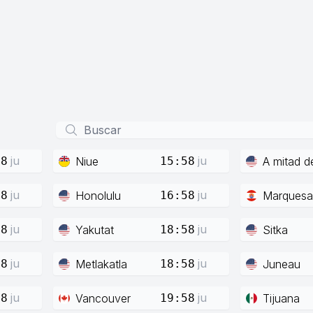
ju
ju
Niue
A mitad d
58
15:58
ju
ju
Honolulu
Marquesa
58
16:58
ju
ju
Yakutat
Sitka
58
18:58
ju
ju
Metlakatla
Juneau
58
18:58
ju
ju
Vancouver
Tijuana
58
19:58