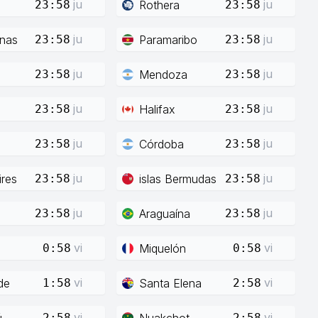
ju
ju
Rothera
23:58
23:58
ju
ju
enas
Paramaribo
23:58
23:58
ju
ju
Mendoza
23:58
23:58
ju
ju
Halifax
23:58
23:58
ju
ju
Córdoba
23:58
23:58
ju
ju
res
islas Bermudas
23:58
23:58
ju
ju
Araguaína
23:58
23:58
vi
vi
Miquelón
0:58
0:58
vi
vi
de
Santa Elena
1:58
2:58
vi
vi
ú
Nuakchot
2:58
2:58