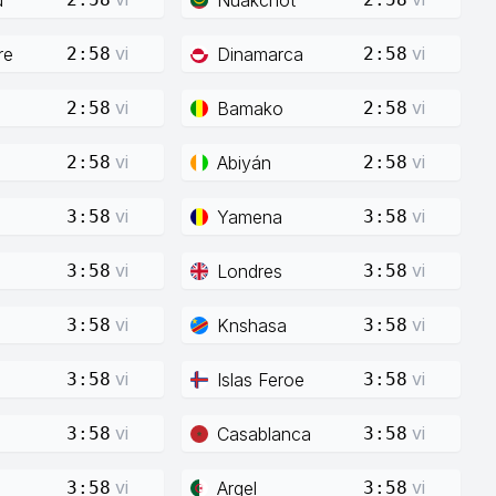
vi
vi
re
Dinamarca
2:58
2:58
vi
vi
Bamako
2:58
2:58
vi
vi
Abiyán
2:58
2:58
vi
vi
Yamena
3:58
3:58
vi
vi
Londres
3:58
3:58
vi
vi
Knshasa
3:58
3:58
vi
vi
Islas Feroe
3:58
3:58
vi
vi
Casablanca
3:58
3:58
vi
vi
Argel
3:58
3:58