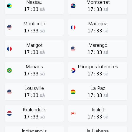
Nassau
Montserrat
sá
sá
17:33
17:33
Monticello
Martinica
sá
sá
17:33
17:33
Marigot
Marengo
sá
sá
17:33
17:33
Manaos
Príncipes inferiores
sá
sá
17:33
17:33
Louisville
La Paz
sá
sá
17:33
17:33
Kralendeijk
Iqaluit
sá
sá
17:33
17:33
Indianápolis
la Habana