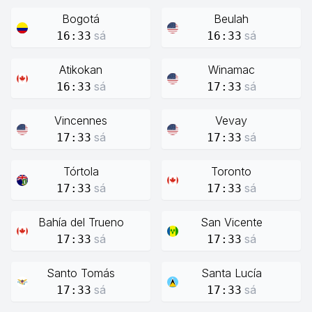
Bogotá
Beulah
sá
sá
16:33
16:33
Atikokan
Winamac
sá
sá
16:33
17:33
Vincennes
Vevay
sá
sá
17:33
17:33
Tórtola
Toronto
sá
sá
17:33
17:33
Bahía del Trueno
San Vicente
sá
sá
17:33
17:33
Santo Tomás
Santa Lucía
sá
sá
17:33
17:33