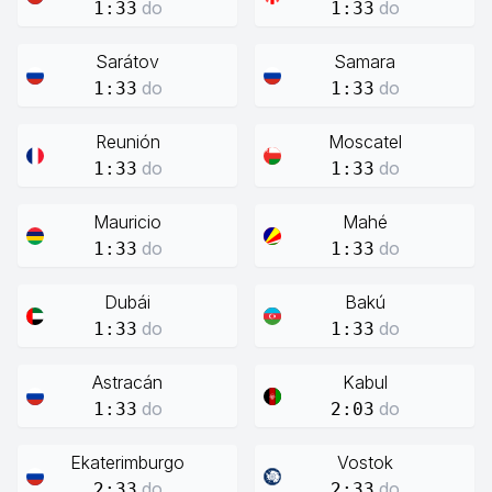
do
do
1:33
1:33
Sarátov
Samara
do
do
1:33
1:33
Reunión
Moscatel
do
do
1:33
1:33
Mauricio
Mahé
do
do
1:33
1:33
Dubái
Bakú
do
do
1:33
1:33
Astracán
Kabul
do
do
1:33
2:03
Ekaterimburgo
Vostok
do
do
2:33
2:33