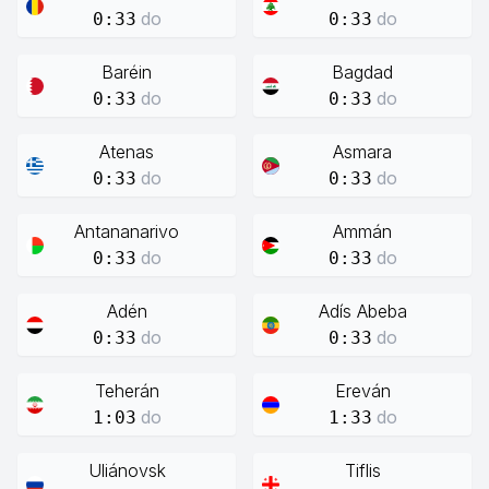
do
do
0:33
0:33
Baréin
Bagdad
do
do
0:33
0:33
Atenas
Asmara
do
do
0:33
0:33
Antananarivo
Ammán
do
do
0:33
0:33
Adén
Adís Abeba
do
do
0:33
0:33
Teherán
Ereván
do
do
1:03
1:33
Uliánovsk
Tiflis