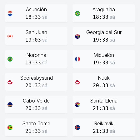
Asunción
Araguaína
sá
sá
18:33
18:33
San Juan
Georgia del Sur
sá
sá
19:03
19:33
Noronha
Miquelón
sá
sá
19:33
19:33
Scoresbysund
Nuuk
sá
sá
20:33
20:33
Cabo Verde
Santa Elena
sá
sá
20:33
21:33
Santo Tomé
Reikiavik
sá
sá
21:33
21:33