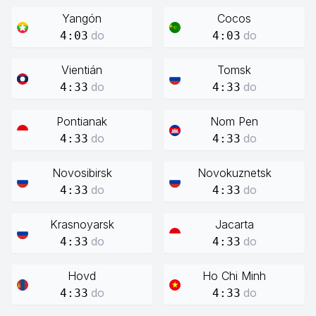
Yangón
Cocos
do
do
4:03
4:03
Vientián
Tomsk
do
do
4:33
4:33
Pontianak
Nom Pen
do
do
4:33
4:33
Novosibirsk
Novokuznetsk
do
do
4:33
4:33
Krasnoyarsk
Jacarta
do
do
4:33
4:33
Hovd
Ho Chi Minh
do
do
4:33
4:33