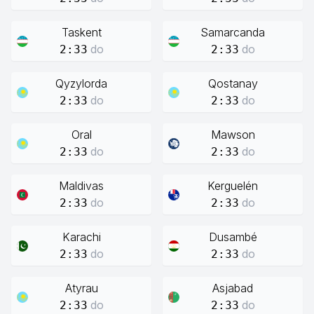
Taskent
Samarcanda
do
do
2:33
2:33
Qyzylorda
Qostanay
do
do
2:33
2:33
Oral
Mawson
do
do
2:33
2:33
Maldivas
Kerguelén
do
do
2:33
2:33
Karachi
Dusambé
do
do
2:33
2:33
Atyrau
Asjabad
do
do
2:33
2:33