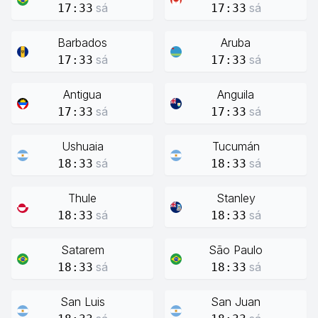
sá
sá
17:33
17:33
Barbados
Aruba
sá
sá
17:33
17:33
Antigua
Anguila
sá
sá
17:33
17:33
Ushuaia
Tucumán
sá
sá
18:33
18:33
Thule
Stanley
sá
sá
18:33
18:33
Satarem
São Paulo
sá
sá
18:33
18:33
San Luis
San Juan