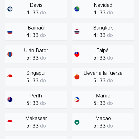
Davis
Navidad
do
do
4:33
4:33
Barnaúl
Bangkok
do
do
4:33
4:33
Ulán Bator
Taipéi
do
do
5:33
5:33
Singapur
Llevar a la fuerza
do
do
5:33
5:33
Perth
Manila
do
do
5:33
5:33
Makassar
Macao
do
do
5:33
5:33