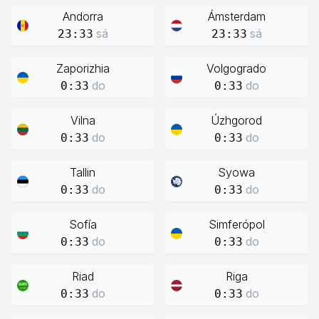
Andorra
Ámsterdam
sá
sá
23:33
23:33
Zaporizhia
Volgogrado
do
do
0:33
0:33
Vilna
Úzhgorod
do
do
0:33
0:33
Tallin
Syowa
do
do
0:33
0:33
Sofía
Simferópol
do
do
0:33
0:33
Riad
Riga
do
do
0:33
0:33