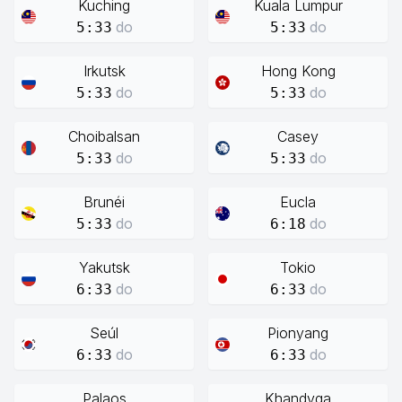
Kuching
Kuala Lumpur
do
do
5:33
5:33
Irkutsk
Hong Kong
do
do
5:33
5:33
Choibalsan
Casey
do
do
5:33
5:33
Brunéi
Eucla
do
do
5:33
6:18
Yakutsk
Tokio
do
do
6:33
6:33
Seúl
Pionyang
do
do
6:33
6:33
Palaos
Khandyga