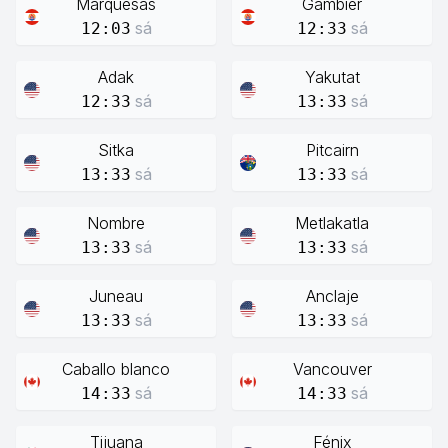
Marquesas
Gambier
sá
sá
12:03
12:33
Adak
Yakutat
sá
sá
12:33
13:33
Sitka
Pitcairn
sá
sá
13:33
13:33
Nombre
Metlakatla
sá
sá
13:33
13:33
Juneau
Anclaje
sá
sá
13:33
13:33
Caballo blanco
Vancouver
sá
sá
14:33
14:33
Tijuana
Fénix