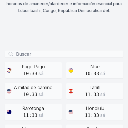
horarios de amanecer/atardecer e información esencial para
Lubumbashi, Congo, República Democrática del.
Pago Pago
Niue
sá
sá
10:33
10:33
A mitad de camino
Tahití
sá
sá
10:33
11:33
Rarotonga
Honolulu
sá
sá
11:33
11:33