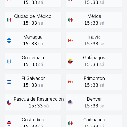
sá
sá
15:33
15:33
Ciudad de México
Mérida
sá
sá
15:33
15:33
Managua
Inuvik
sá
sá
15:33
15:33
Guatemala
Galápagos
sá
sá
15:33
15:33
El Salvador
Edmonton
sá
sá
15:33
15:33
Pascua de Resurrección
Denver
sá
sá
15:33
15:33
Costa Rica
Chihuahua
sá
sá
15:33
15:33