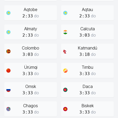
Aqtobe
Aqtau
do
do
2:33
2:33
Almaty
Calcuta
do
do
2:33
3:03
Colombo
Katmandú
do
do
3:03
3:18
Ürümqi
Timbu
do
do
3:33
3:33
Omsk
Daca
do
do
3:33
3:33
Chagos
Biskek
do
do
3:33
3:33