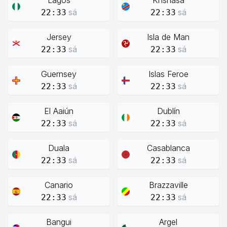
Lagos
Knshasa
sá
sá
22:33
22:33
Jersey
Isla de Man
sá
sá
22:33
22:33
Guernsey
Islas Feroe
sá
sá
22:33
22:33
El Aaiún
Dublín
sá
sá
22:33
22:33
Duala
Casablanca
sá
sá
22:33
22:33
Canario
Brazzaville
sá
sá
22:33
22:33
Bangui
Argel