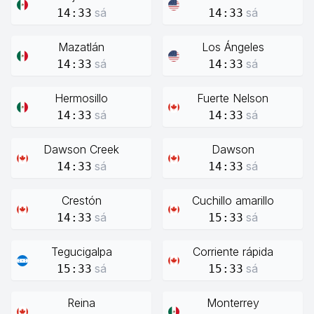
sá
sá
14:33
14:33
Mazatlán
Los Ángeles
sá
sá
14:33
14:33
Hermosillo
Fuerte Nelson
sá
sá
14:33
14:33
Dawson Creek
Dawson
sá
sá
14:33
14:33
Crestón
Cuchillo amarillo
sá
sá
14:33
15:33
Tegucigalpa
Corriente rápida
sá
sá
15:33
15:33
Reina
Monterrey