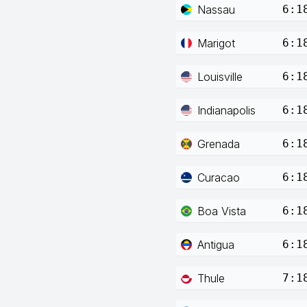
Nassau
6:1
Marigot
6:1
Louisville
6:1
Indianapolis
6:1
Grenada
6:1
Curacao
6:1
Boa Vista
6:1
Antigua
6:1
Thule
7:1