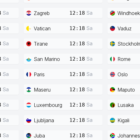
Sa
Sa
Zagreb
Windhoek
8
12:18
Sa
Sa
Vatican
Vaduz
8
12:18
Sa
Sa
Tirane
Stockhol
8
12:18
Sa
Sa
San Marino
Rome
8
12:18
Sa
Sa
Paris
Oslo
8
12:18
Sa
Sa
Maseru
Maputo
8
12:18
Sa
Sa
Luxembourg
Lusaka
8
12:18
Sa
Sa
Ljubljana
Kigali
8
12:18
Sa
Sa
Juba
Johannes
8
12:18