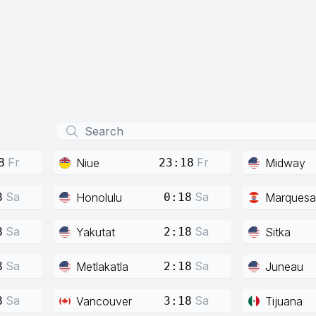
Fr
Fr
Niue
Midway
8
23:18
Sa
Sa
Honolulu
Marquesa
8
0:18
Sa
Sa
Yakutat
Sitka
8
2:18
Sa
Sa
Metlakatla
Juneau
8
2:18
Sa
Sa
Vancouver
Tijuana
8
3:18