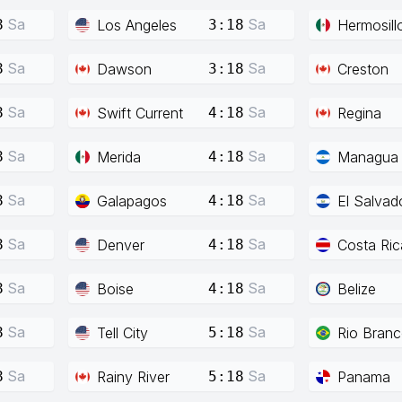
Sa
Sa
Los Angeles
Hermosill
8
3:18
Sa
Sa
Dawson
Creston
8
3:18
Sa
Sa
Swift Current
Regina
8
4:18
Sa
Sa
Merida
Managua
8
4:18
Sa
Sa
Galapagos
El Salvad
8
4:18
Sa
Sa
Denver
Costa Ric
8
4:18
Sa
Sa
Boise
Belize
8
4:18
Sa
Sa
Tell City
Rio Bran
8
5:18
Sa
Sa
Rainy River
Panama
8
5:18