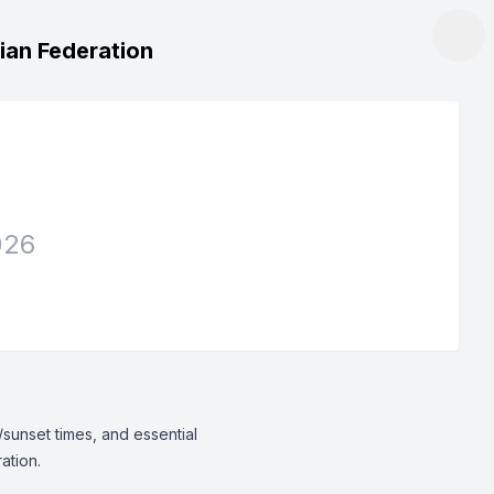
ian Federation
026
/sunset times, and essential
ation.