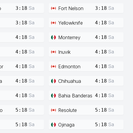
Sa
Sa
o
Fort Nelson
3:18
3:18
Sa
Sa
Yellowknife
3:18
4:18
Sa
Sa
Monterrey
4:18
4:18
Sa
Sa
Inuvik
4:18
4:18
Sa
Sa
or
Edmonton
4:18
4:18
Sa
Sa
a
Chihuahua
4:18
4:18
Sa
Sa
Bahia Banderas
4:18
4:18
Sa
Sa
co
Resolute
5:18
5:18
Sa
Sa
Ojinaga
5:18
5:18