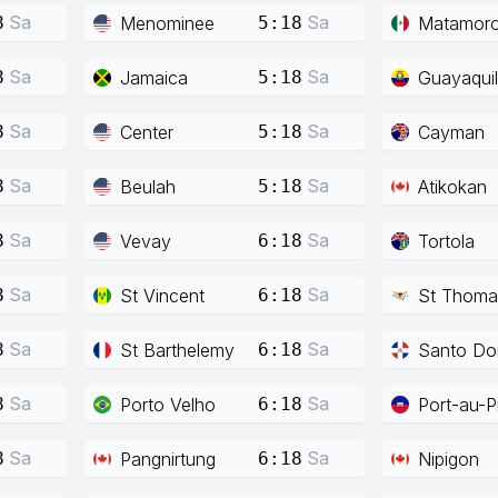
Sa
Sa
Menominee
Matamor
8
5:18
Sa
Sa
Jamaica
Guayaquil
8
5:18
Sa
Sa
Center
Cayman
8
5:18
Sa
Sa
Beulah
Atikokan
8
5:18
Sa
Sa
Vevay
Tortola
8
6:18
Sa
Sa
St Vincent
St Thoma
8
6:18
Sa
Sa
St Barthelemy
Santo Do
8
6:18
Sa
Sa
Porto Velho
Port-au-P
8
6:18
Sa
Sa
Pangnirtung
Nipigon
8
6:18