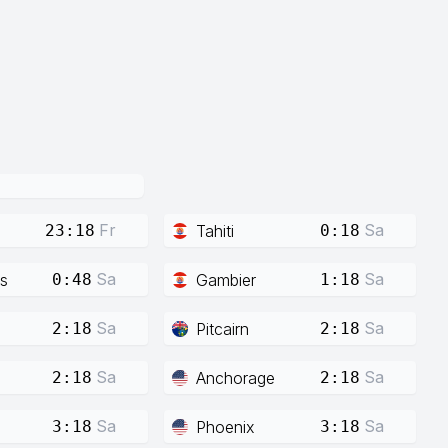
Fr
Sa
Tahiti
23:18
0:18
Sa
Sa
s
Gambier
0:48
1:18
Sa
Sa
Pitcairn
2:18
2:18
Sa
Sa
Anchorage
2:18
2:18
Sa
Sa
Phoenix
3:18
3:18