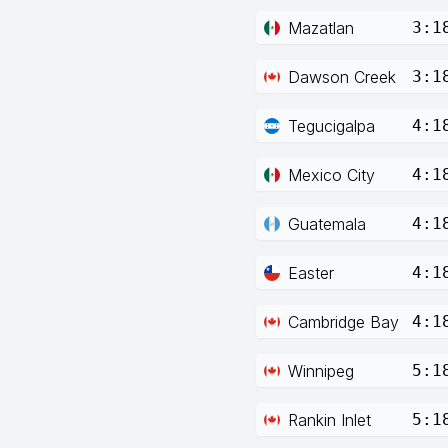
Mazatlan
3:1
Dawson Creek
3:1
Tegucigalpa
4:1
Mexico City
4:1
Guatemala
4:1
Easter
4:1
Cambridge Bay
4:1
Winnipeg
5:1
Rankin Inlet
5:1