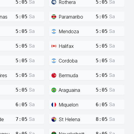
Sa
Sa
Rothera
5:05
5:05
Sa
Sa
enas
Paramaribo
5:05
5:05
Sa
Sa
Mendoza
5:05
5:05
Sa
Sa
Halifax
5:05
5:05
Sa
Sa
Cordoba
5:05
5:05
Sa
Sa
res
Bermuda
5:05
5:05
Sa
Sa
Araguaina
5:05
5:05
Sa
Sa
Miquelon
6:05
6:05
Sa
Sa
de
St Helena
7:05
8:05
Sa
Sa
ugou
Nouakchott
8:05
8:05