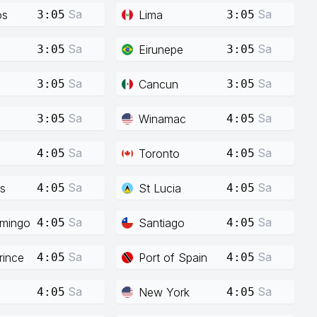
Sa
Sa
os
Lima
3:05
3:05
Sa
Sa
Eirunepe
3:05
3:05
Sa
Sa
Cancun
3:05
3:05
Sa
Sa
Winamac
3:05
4:05
Sa
Sa
Toronto
4:05
4:05
Sa
Sa
s
St Lucia
4:05
4:05
Sa
Sa
mingo
Santiago
4:05
4:05
Sa
Sa
rince
Port of Spain
4:05
4:05
Sa
Sa
New York
4:05
4:05