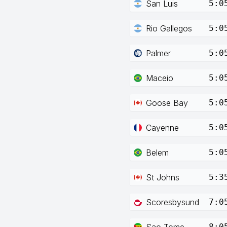
San Luis
5:0
Rio Gallegos
5:0
Palmer
5:0
Maceio
5:0
Goose Bay
5:0
Cayenne
5:0
Belem
5:0
St Johns
5:3
Scoresbysund
7:0
Sao Tome
8:0