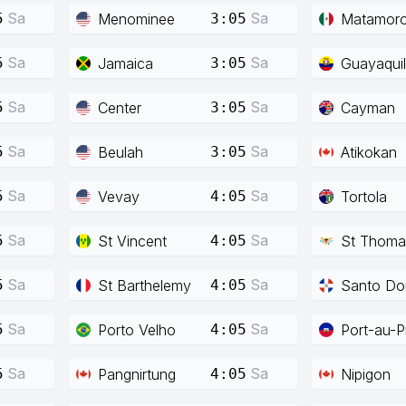
Sa
Sa
Menominee
Matamor
5
3:05
Sa
Sa
Jamaica
Guayaquil
5
3:05
Sa
Sa
Center
Cayman
5
3:05
Sa
Sa
Beulah
Atikokan
5
3:05
Sa
Sa
Vevay
Tortola
5
4:05
Sa
Sa
St Vincent
St Thoma
5
4:05
Sa
Sa
St Barthelemy
Santo Do
5
4:05
Sa
Sa
Porto Velho
Port-au-P
5
4:05
Sa
Sa
Pangnirtung
Nipigon
5
4:05