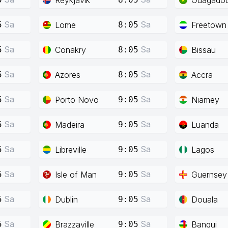
Sa
Sa
Lome
Freetown
5
8:05
Sa
Sa
Conakry
Bissau
5
8:05
Sa
Sa
Azores
Accra
5
8:05
Sa
Sa
Porto Novo
Niamey
5
9:05
Sa
Sa
Madeira
Luanda
5
9:05
Sa
Sa
Libreville
Lagos
5
9:05
Sa
Sa
Isle of Man
Guernsey
5
9:05
Sa
Sa
Dublin
Douala
5
9:05
Sa
Sa
Brazzaville
Bangui
5
9:05