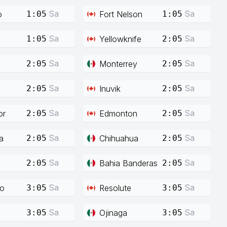
Sa
Sa
o
Fort Nelson
1:05
1:05
Sa
Sa
Yellowknife
1:05
2:05
Sa
Sa
Monterrey
2:05
2:05
Sa
Sa
Inuvik
2:05
2:05
Sa
Sa
or
Edmonton
2:05
2:05
Sa
Sa
a
Chihuahua
2:05
2:05
Sa
Sa
Bahia Banderas
2:05
2:05
Sa
Sa
co
Resolute
3:05
3:05
Sa
Sa
Ojinaga
3:05
3:05