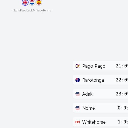
Stats
Feedback
Privacy
Terms
Pago Pago
21:0
Rarotonga
22:0
Adak
23:0
Nome
0:0
Whitehorse
1:0