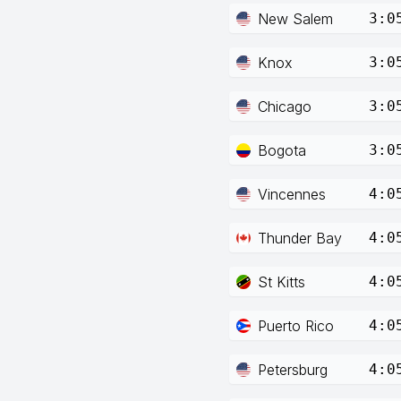
New Salem
3:0
Knox
3:0
Chicago
3:0
Bogota
3:0
Vincennes
4:0
Thunder Bay
4:0
St Kitts
4:0
Puerto Rico
4:0
Petersburg
4:0