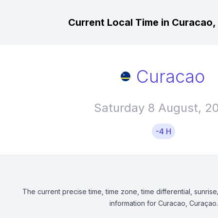
Current Local Time in Curacao
Curacao
Saturday 8 August, 2
-4 H
The current precise time, time zone, time differential, sunrise
information for Curacao, Curaçao.