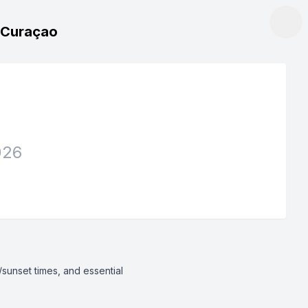
, Curaçao
026
/sunset times, and essential