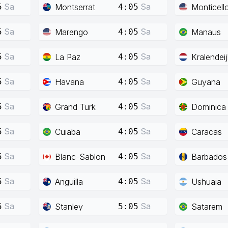
Sa
Sa
Montserrat
Monticell
5
4:05
Sa
Sa
Marengo
Manaus
5
4:05
Sa
Sa
La Paz
Kralendeij
5
4:05
Sa
Sa
Havana
Guyana
5
4:05
Sa
Sa
Grand Turk
Dominica
5
4:05
Sa
Sa
Cuiaba
Caracas
5
4:05
Sa
Sa
Blanc-Sablon
Barbados
5
4:05
Sa
Sa
Anguilla
Ushuaia
5
4:05
Sa
Sa
Stanley
Satarem
5
5:05