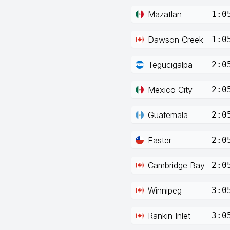
Mazatlan
1:0
Dawson Creek
1:0
Tegucigalpa
2:0
Mexico City
2:0
Guatemala
2:0
Easter
2:0
Cambridge Bay
2:0
Winnipeg
3:0
Rankin Inlet
3:0