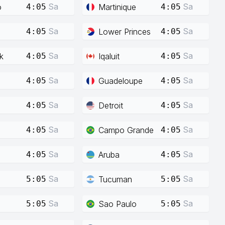
Sa
Sa
o
Martinique
4:05
4:05
Sa
Sa
Lower Princes
4:05
4:05
Sa
Sa
k
Iqaluit
4:05
4:05
Sa
Sa
Guadeloupe
4:05
4:05
Sa
Sa
Detroit
4:05
4:05
Sa
Sa
Campo Grande
4:05
4:05
Sa
Sa
Aruba
4:05
4:05
Sa
Sa
Tucuman
5:05
5:05
Sa
Sa
Sao Paulo
5:05
5:05