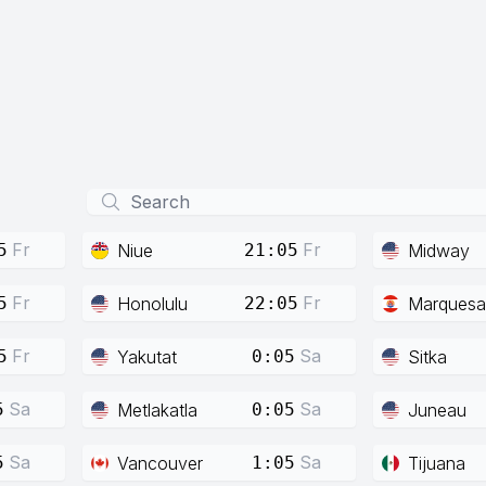
Fr
Fr
Niue
Midway
5
21:05
Fr
Fr
Honolulu
Marquesa
5
22:05
Fr
Sa
Yakutat
Sitka
5
0:05
Sa
Sa
Metlakatla
Juneau
5
0:05
Sa
Sa
Vancouver
Tijuana
5
1:05