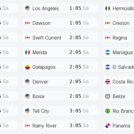
Sa
Sa
Los Angeles
Hermosill
5
1:05
Sa
Sa
Dawson
Creston
5
1:05
Sa
Sa
Swift Current
Regina
5
2:05
Sa
Sa
Merida
Managua
5
2:05
Sa
Sa
Galapagos
El Salvad
5
2:05
Sa
Sa
Denver
Costa Ric
5
2:05
Sa
Sa
Boise
Belize
5
2:05
Sa
Sa
Tell City
Rio Bran
5
3:05
Sa
Sa
Rainy River
Panama
5
3:05