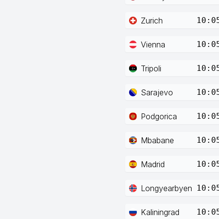
Zurich
10:0
Vienna
10:0
Tripoli
10:0
Sarajevo
10:0
Podgorica
10:0
Mbabane
10:0
Madrid
10:0
Longyearbyen
10:0
Kaliningrad
10:0