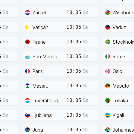
Sa
Sa
Zagreb
Windhoek
5
10:05
Sa
Sa
Vatican
Vaduz
5
10:05
Sa
Sa
Tirane
Stockhol
5
10:05
Sa
Sa
San Marino
Rome
5
10:05
Sa
Sa
Paris
Oslo
5
10:05
Sa
Sa
Maseru
Maputo
5
10:05
Sa
Sa
Luxembourg
Lusaka
5
10:05
Sa
Sa
Ljubljana
Kigali
5
10:05
Sa
Sa
Juba
Johannes
5
10:05