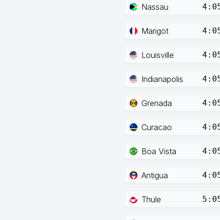
Nassau
4:0
Marigot
4:0
Louisville
4:0
Indianapolis
4:0
Grenada
4:0
Curacao
4:0
Boa Vista
4:0
Antigua
4:0
Thule
5:0