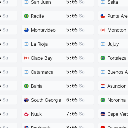
Sa
Sa
San Juan
Salta
5
5:05
Sa
Sa
Recife
Punta Ar
5
5:05
Sa
Sa
Montevideo
Moncton
5
5:05
Sa
Sa
La Rioja
Jujuy
5
5:05
Sa
Sa
Glace Bay
Fortaleza
5
5:05
Sa
Sa
Catamarca
Buenos Ai
5
5:05
Sa
Sa
Bahia
Asuncion
5
5:05
Sa
Sa
South Georgia
Noronha
5
6:05
Sa
Sa
Nuuk
Cape Ver
5
7:05
Sa
Sa
Reykjavik
Ouagado
5
8:05