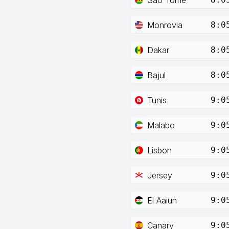
Monrovia
8:0
Dakar
8:0
Bajul
8:0
Tunis
9:0
Malabo
9:0
Lisbon
9:0
Jersey
9:0
El Aaiun
9:0
Canary
9:0