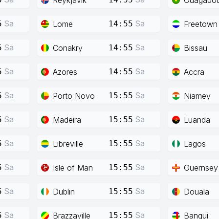
Sa
Sa
Lome
Freetown
5
14:55
Sa
Sa
Conakry
Bissau
5
14:55
Sa
Sa
Azores
Accra
5
14:55
Sa
Sa
Porto Novo
Niamey
5
15:55
Sa
Sa
Madeira
Luanda
5
15:55
Sa
Sa
Libreville
Lagos
5
15:55
Sa
Sa
Isle of Man
Guernsey
5
15:55
Sa
Sa
Dublin
Douala
5
15:55
Sa
Sa
Brazzaville
Bangui
5
15:55