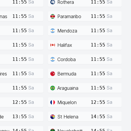
Sa
Sa
Rothera
11:55
11:55
Sa
Sa
enas
Paramaribo
11:55
11:55
Sa
Sa
Mendoza
11:55
11:55
Sa
Sa
Halifax
11:55
11:55
Sa
Sa
Cordoba
11:55
11:55
Sa
Sa
res
Bermuda
11:55
11:55
Sa
Sa
Araguaina
11:55
11:55
Sa
Sa
Miquelon
12:55
12:55
Sa
Sa
de
St Helena
13:55
14:55
Sa
Sa
ugou
Nouakchott
14:55
14:55