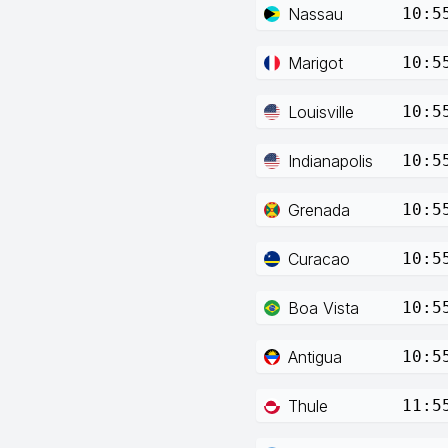
Nassau
10:5
Marigot
10:5
Louisville
10:5
Indianapolis
10:5
Grenada
10:5
Curacao
10:5
Boa Vista
10:5
Antigua
10:5
Thule
11:5