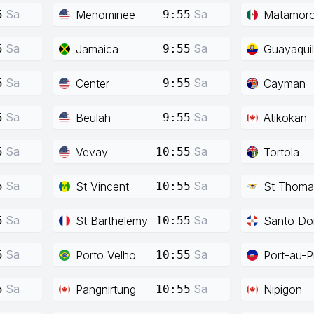
Sa
Sa
Menominee
Matamor
5
9:55
Sa
Sa
Jamaica
Guayaquil
5
9:55
Sa
Sa
Center
Cayman
5
9:55
Sa
Sa
Beulah
Atikokan
5
9:55
Sa
Sa
Vevay
Tortola
5
10:55
Sa
Sa
St Vincent
St Thoma
5
10:55
Sa
Sa
St Barthelemy
Santo Do
5
10:55
Sa
Sa
Porto Velho
Port-au-P
5
10:55
Sa
Sa
Pangnirtung
Nipigon
5
10:55