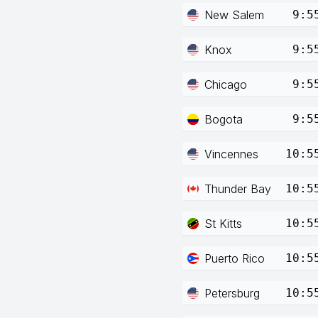
New Salem
9:5
Knox
9:5
Chicago
9:5
Bogota
9:5
Vincennes
10:5
Thunder Bay
10:5
St Kitts
10:5
Puerto Rico
10:5
Petersburg
10:5