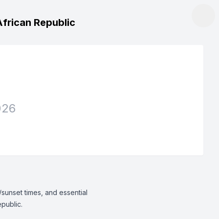
African Republic
026
/sunset times, and essential
epublic.