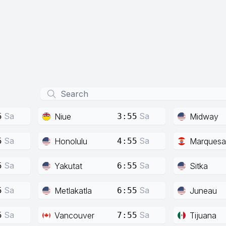
Sa
Sa
Niue
Midway
5
3:55
Sa
Sa
Honolulu
Marquesa
5
4:55
Sa
Sa
Yakutat
Sitka
5
6:55
Sa
Sa
Metlakatla
Juneau
5
6:55
Sa
Sa
Vancouver
Tijuana
5
7:55