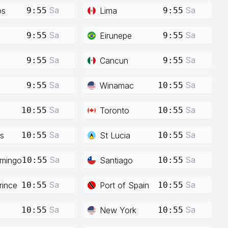
Sa
Sa
os
Lima
9:55
9:55
Sa
Sa
Eirunepe
9:55
9:55
Sa
Sa
Cancun
9:55
9:55
Sa
Sa
Winamac
9:55
10:55
Sa
Sa
Toronto
10:55
10:55
Sa
Sa
s
St Lucia
10:55
10:55
Sa
Sa
mingo
Santiago
10:55
10:55
Sa
Sa
rince
Port of Spain
10:55
10:55
Sa
Sa
New York
10:55
10:55