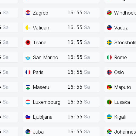
Sa
Sa
Zagreb
Windhoek
5
16:55
Sa
Sa
Vatican
Vaduz
5
16:55
Sa
Sa
Tirane
Stockhol
5
16:55
Sa
Sa
San Marino
Rome
5
16:55
Sa
Sa
Paris
Oslo
5
16:55
Sa
Sa
Maseru
Maputo
5
16:55
Sa
Sa
Luxembourg
Lusaka
5
16:55
Sa
Sa
Ljubljana
Kigali
5
16:55
Sa
Sa
Juba
Johannes
5
16:55