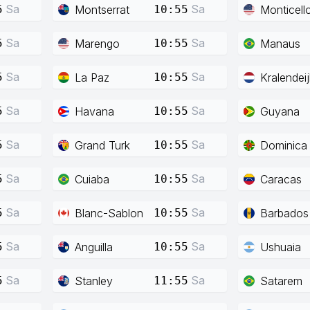
Sa
Sa
Montserrat
Monticell
5
10:55
Sa
Sa
Marengo
Manaus
5
10:55
Sa
Sa
La Paz
Kralendeij
5
10:55
Sa
Sa
Havana
Guyana
5
10:55
Sa
Sa
Grand Turk
Dominica
5
10:55
Sa
Sa
Cuiaba
Caracas
5
10:55
Sa
Sa
Blanc-Sablon
Barbados
5
10:55
Sa
Sa
Anguilla
Ushuaia
5
10:55
Sa
Sa
Stanley
Satarem
5
11:55