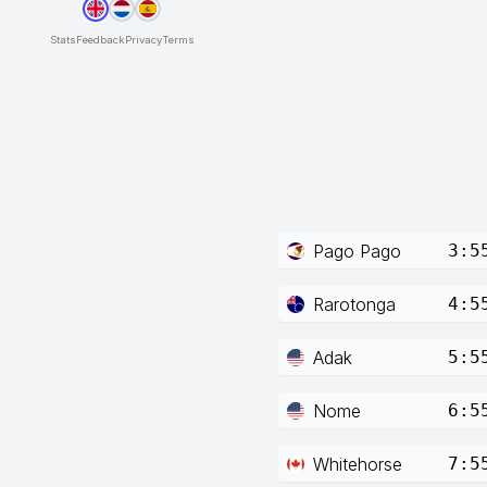
Stats
Feedback
Privacy
Terms
Pago Pago
3:5
Rarotonga
4:5
Adak
5:5
Nome
6:5
Whitehorse
7:5