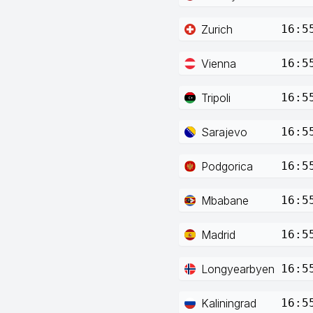
Zurich
16:5
Vienna
16:5
Tripoli
16:5
Sarajevo
16:5
Podgorica
16:5
Mbabane
16:5
Madrid
16:5
Longyearbyen
16:5
Kaliningrad
16:5