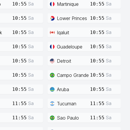
Sa
Sa
o
Martinique
10:55
10:55
Sa
Sa
Lower Princes
10:55
10:55
Sa
Sa
k
Iqaluit
10:55
10:55
Sa
Sa
Guadeloupe
10:55
10:55
Sa
Sa
Detroit
10:55
10:55
Sa
Sa
Campo Grande
10:55
10:55
Sa
Sa
Aruba
10:55
10:55
Sa
Sa
Tucuman
11:55
11:55
Sa
Sa
Sao Paulo
11:55
11:55