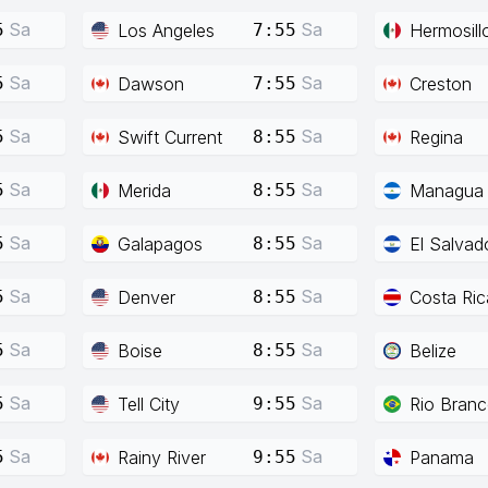
Sa
Sa
Los Angeles
Hermosill
5
7:55
Sa
Sa
Dawson
Creston
5
7:55
Sa
Sa
Swift Current
Regina
5
8:55
Sa
Sa
Merida
Managua
5
8:55
Sa
Sa
Galapagos
El Salvad
5
8:55
Sa
Sa
Denver
Costa Ric
5
8:55
Sa
Sa
Boise
Belize
5
8:55
Sa
Sa
Tell City
Rio Bran
5
9:55
Sa
Sa
Rainy River
Panama
5
9:55