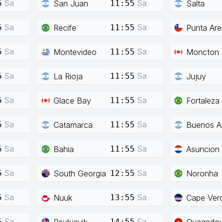
Sa
Sa
San Juan
Salta
5
11:55
Sa
Sa
Recife
Punta Ar
5
11:55
Sa
Sa
Montevideo
Moncton
5
11:55
Sa
Sa
La Rioja
Jujuy
5
11:55
Sa
Sa
Glace Bay
Fortaleza
5
11:55
Sa
Sa
Catamarca
Buenos Ai
5
11:55
Sa
Sa
Bahia
Asuncion
5
11:55
Sa
Sa
South Georgia
Noronha
5
12:55
Sa
Sa
Nuuk
Cape Ver
5
13:55
Sa
Sa
Reykjavik
Ouagado
5
14:55