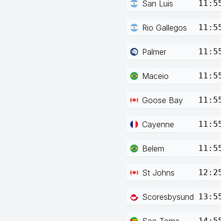
San Luis
11:5
Rio Gallegos
11:5
Palmer
11:5
Maceio
11:5
Goose Bay
11:5
Cayenne
11:5
Belem
11:5
St Johns
12:2
Scoresbysund
13:5
Sao Tome
14:5