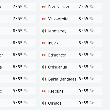
Sa
Sa
o
Fort Nelson
7:55
7:55
Sa
Sa
Yellowknife
7:55
8:55
Sa
Sa
Monterrey
8:55
8:55
Sa
Sa
Inuvik
8:55
8:55
Sa
Sa
or
Edmonton
8:55
8:55
Sa
Sa
a
Chihuahua
8:55
8:55
Sa
Sa
Bahia Banderas
8:55
8:55
Sa
Sa
co
Resolute
9:55
9:55
Sa
Sa
Ojinaga
9:55
9:55