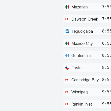
Mazatlan
7:5
Dawson Creek
7:5
Tegucigalpa
8:5
Mexico City
8:5
Guatemala
8:5
Easter
8:5
Cambridge Bay
8:5
Winnipeg
9:5
Rankin Inlet
9:5