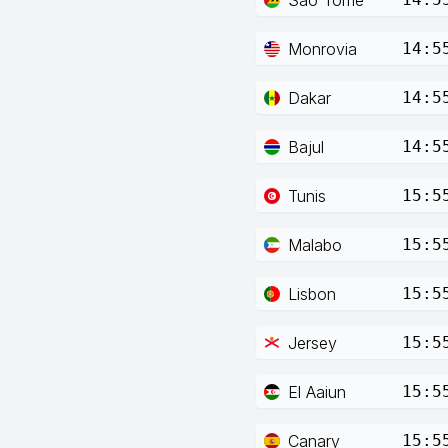
Monrovia
14:5
Dakar
14:5
Bajul
14:5
Tunis
15:5
Malabo
15:5
Lisbon
15:5
Jersey
15:5
El Aaiun
15:5
Canary
15:5