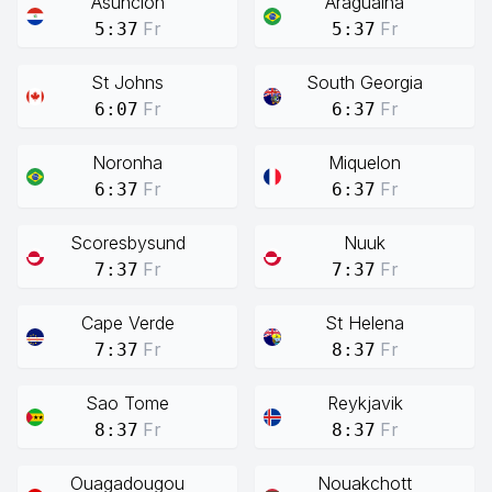
Asuncion
Araguaina
Fr
Fr
5:37
5:37
St Johns
South Georgia
Fr
Fr
6:07
6:37
Noronha
Miquelon
Fr
Fr
6:37
6:37
Scoresbysund
Nuuk
Fr
Fr
7:37
7:37
Cape Verde
St Helena
Fr
Fr
7:37
8:37
Sao Tome
Reykjavik
Fr
Fr
8:37
8:37
Ouagadougou
Nouakchott