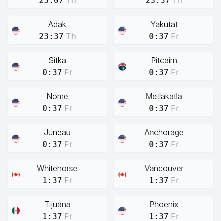
Th
Th
23:07
23:37
Adak
Yakutat
Th
Fr
23:37
0:37
Sitka
Pitcairn
Fr
Fr
0:37
0:37
Nome
Metlakatla
Fr
Fr
0:37
0:37
Juneau
Anchorage
Fr
Fr
0:37
0:37
Whitehorse
Vancouver
Fr
Fr
1:37
1:37
Tijuana
Phoenix
Fr
Fr
1:37
1:37