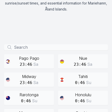
sunrise/sunset times, and essential information for Mariehamn,
Åland Islands.
Pago Pago
Niue
Sa
Sa
23:46
23:46
Midway
Tahiti
Sa
Su
23:46
0:46
Rarotonga
Honolulu
Su
Su
0:46
0:46