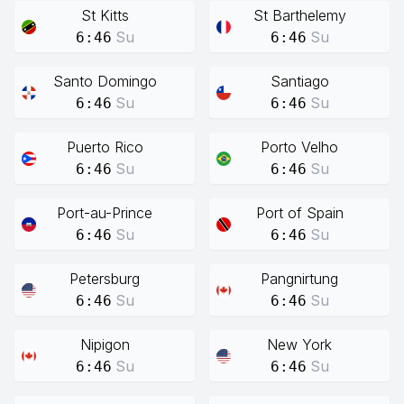
St Kitts
St Barthelemy
Su
Su
6:46
6:46
Santo Domingo
Santiago
Su
Su
6:46
6:46
Puerto Rico
Porto Velho
Su
Su
6:46
6:46
Port-au-Prince
Port of Spain
Su
Su
6:46
6:46
Petersburg
Pangnirtung
Su
Su
6:46
6:46
Nipigon
New York
Su
Su
6:46
6:46