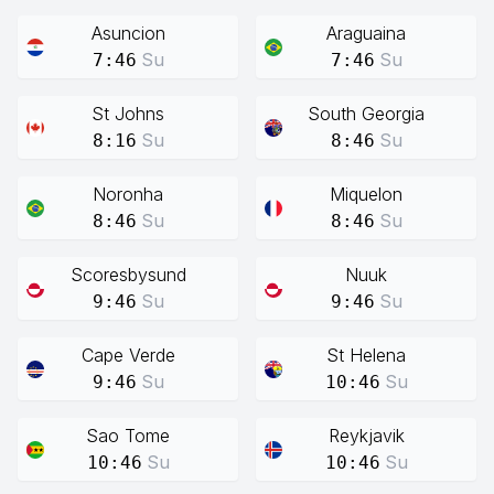
Asuncion
Araguaina
Su
Su
7:46
7:46
St Johns
South Georgia
Su
Su
8:16
8:46
Noronha
Miquelon
Su
Su
8:46
8:46
Scoresbysund
Nuuk
Su
Su
9:46
9:46
Cape Verde
St Helena
Su
Su
9:46
10:46
Sao Tome
Reykjavik
Su
Su
10:46
10:46