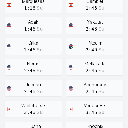
Marquesas
Gambier
Su
Su
1:16
1:46
Adak
Yakutat
Su
Su
1:46
2:46
Sitka
Pitcairn
Su
Su
2:46
2:46
Nome
Metlakatla
Su
Su
2:46
2:46
Juneau
Anchorage
Su
Su
2:46
2:46
Whitehorse
Vancouver
Su
Su
3:46
3:46
Tijuana
Phoenix