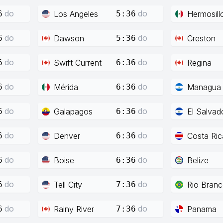
do
do
Los Angeles
Hermosill
6
5:36
do
do
Dawson
Creston
6
5:36
do
do
Swift Current
Regina
6
6:36
do
do
Mérida
Managua
6
6:36
do
do
Galapagos
El Salvad
6
6:36
do
do
Denver
Costa Ric
6
6:36
do
do
Boise
Belize
6
6:36
do
do
Tell City
Rio Bran
6
7:36
do
do
Rainy River
Panama
6
7:36