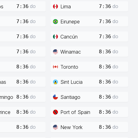
do
do
os
Lima
7:36
7:36
do
do
Eirunepe
7:36
7:36
do
do
Cancún
7:36
7:36
do
do
Winamac
7:36
8:36
do
do
Toronto
8:36
8:36
do
do
mas
Sint Lucia
8:36
8:36
do
do
mingo
Santiago
8:36
8:36
do
do
rince
Port of Spain
8:36
8:36
do
do
New York
8:36
8:36