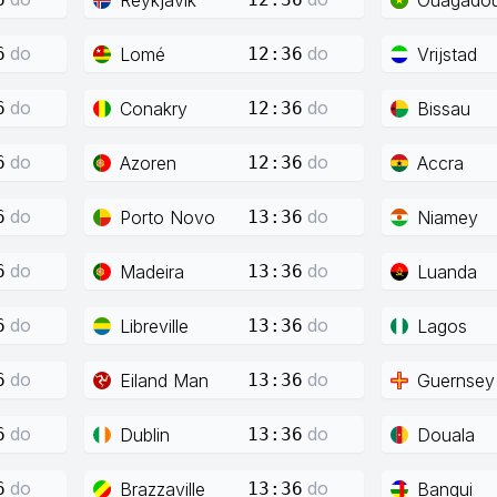
do
do
Lomé
Vrijstad
6
12:36
do
do
Conakry
Bissau
6
12:36
do
do
Azoren
Accra
6
12:36
do
do
Porto Novo
Niamey
6
13:36
do
do
Madeira
Luanda
6
13:36
do
do
Libreville
Lagos
6
13:36
do
do
Eiland Man
Guernsey
6
13:36
do
do
Dublin
Douala
6
13:36
do
do
Brazzaville
Bangui
6
13:36