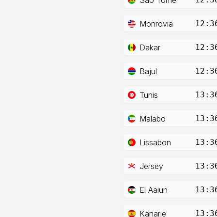
Monrovia
12:3
Dakar
12:3
Bajul
12:3
Tunis
13:3
Malabo
13:3
Lissabon
13:3
Jersey
13:3
El Aaiun
13:3
Kanarie
13:3