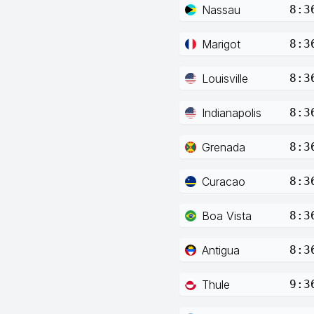
Nassau
8:3
Marigot
8:3
Louisville
8:3
Indianapolis
8:3
Grenada
8:3
Curacao
8:3
Boa Vista
8:3
Antigua
8:3
Thule
9:3