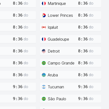
do
do
o
Martinique
8:36
8:36
do
do
Lower Princes
8:36
8:36
do
do
Iqaluit
8:36
8:36
do
do
Guadeloupe
8:36
8:36
do
do
Detroit
8:36
8:36
do
do
Campo Grande
8:36
8:36
do
do
Aruba
8:36
8:36
do
do
Tucuman
9:36
9:36
do
do
São Paulo
9:36
9:36