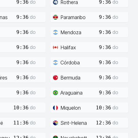
do
do
Rothera
9:36
9:36
do
do
enas
Paramaribo
9:36
9:36
do
do
Mendoza
9:36
9:36
do
do
Halifax
9:36
9:36
do
do
Córdoba
9:36
9:36
do
do
res
Bermuda
9:36
9:36
do
do
Araguaina
9:36
9:36
do
do
Miquelon
10:36
10:36
do
do
ië
Sint-Helena
11:36
12:36
do
do
ugou
Nouakchott
12:36
12:36