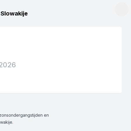
, Slowakije
 2026
g/zonsondergangstijden en
wakije.