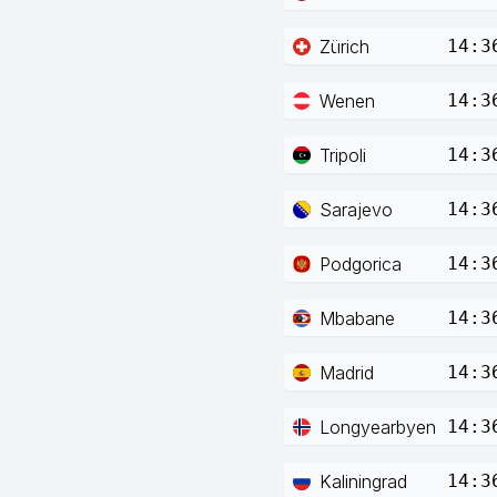
Zürich
14:3
Wenen
14:3
Tripoli
14:3
Sarajevo
14:3
Podgorica
14:3
Mbabane
14:3
Madrid
14:3
Longyearbyen
14:3
Kaliningrad
14:3