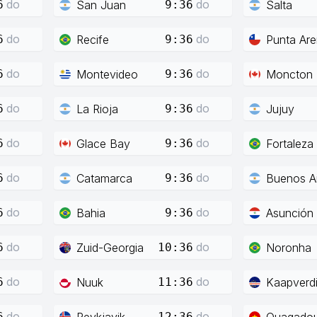
do
do
San Juan
Salta
6
9:36
do
do
Recife
Punta Ar
6
9:36
do
do
Montevideo
Moncton
6
9:36
do
do
La Rioja
Jujuy
6
9:36
do
do
Glace Bay
Fortaleza
6
9:36
do
do
Catamarca
Buenos Ai
6
9:36
do
do
Bahia
Asunción
6
9:36
do
do
Zuid-Georgia
Noronha
6
10:36
do
do
Nuuk
Kaapverd
6
11:36
do
do
Reykjavik
Ouagado
6
12:36