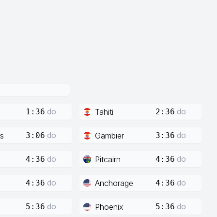
do
do
Tahiti
1:36
2:36
do
do
s
Gambier
3:06
3:36
do
do
Pitcairn
4:36
4:36
do
do
Anchorage
4:36
4:36
do
do
Phoenix
5:36
5:36