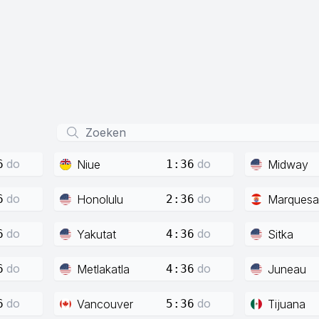
do
do
Niue
Midway
6
1:36
do
do
Honolulu
Marquesa
6
2:36
do
do
Yakutat
Sitka
6
4:36
do
do
Metlakatla
Juneau
6
4:36
do
do
Vancouver
Tijuana
6
5:36