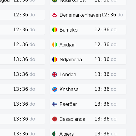
do
do
Denemarkenhaven
12:36
12:36
do
do
Bamako
12:36
12:36
do
do
Abidjan
12:36
12:36
do
do
Ndjamena
13:36
13:36
do
do
Londen
13:36
13:36
do
do
Knshasa
13:36
13:36
do
do
Faeröer
13:36
13:36
do
do
Casablanca
13:36
13:36
do
do
Algiers
13:36
13:36