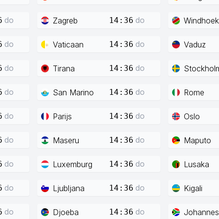
do
do
Zagreb
Windhoek
6
14:36
do
do
Vaticaan
Vaduz
6
14:36
do
do
Tirana
Stockhol
6
14:36
do
do
San Marino
Rome
6
14:36
do
do
Parijs
Oslo
6
14:36
do
do
Maseru
Maputo
6
14:36
do
do
Luxemburg
Lusaka
6
14:36
do
do
Ljubljana
Kigali
6
14:36
do
do
Djoeba
Johannes
6
14:36