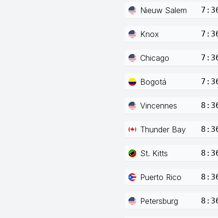
Nieuw Salem
7:3
Knox
7:3
Chicago
7:3
Bogotá
7:3
Vincennes
8:3
Thunder Bay
8:3
St. Kitts
8:3
Puerto Rico
8:3
Petersburg
8:3