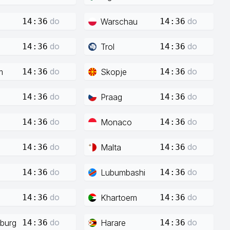
do
do
Warschau
14:36
14:36
do
do
Trol
14:36
14:36
do
do
m
Skopje
14:36
14:36
do
do
Praag
14:36
14:36
do
do
Monaco
14:36
14:36
do
do
Malta
14:36
14:36
do
do
Lubumbashi
14:36
14:36
do
do
Khartoem
14:36
14:36
do
do
burg
Harare
14:36
14:36