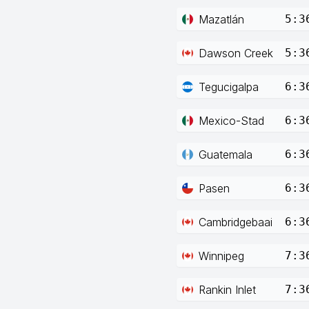
Mazatlán
5:3
Dawson Creek
5:3
Tegucigalpa
6:3
Mexico-Stad
6:3
Guatemala
6:3
Pasen
6:3
Cambridgebaai
6:3
Winnipeg
7:3
Rankin Inlet
7:3