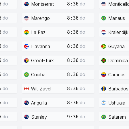
do
do
Montserrat
Monticell
6
8:36
do
do
Marengo
Manaus
6
8:36
do
do
La Paz
Kralendijk
6
8:36
do
do
Havanna
Guyana
6
8:36
do
do
Groot-Turk
Dominica
6
8:36
do
do
Cuiaba
Caracas
6
8:36
do
do
Wit-Zavel
Barbados
6
8:36
do
do
Anguilla
Ushuaia
6
8:36
do
do
Stanley
Satarem
6
9:36