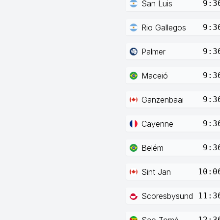
San Luis
9:3
Rio Gallegos
9:3
Palmer
9:3
Maceió
9:3
Ganzenbaai
9:3
Cayenne
9:3
Belém
9:3
Sint Jan
10:0
Scoresbysund
11:3
Sao Tomé
12:3