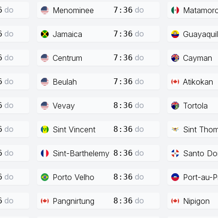
do
do
Menominee
Matamor
6
7:36
do
do
Jamaica
Guayaquil
6
7:36
do
do
Centrum
Cayman
6
7:36
do
do
Beulah
Atikokan
6
7:36
do
do
Vevay
Tortola
6
8:36
do
do
Sint Vincent
Sint Tho
6
8:36
do
do
Sint-Barthelemy
Santo Do
6
8:36
do
do
Porto Velho
Port-au-P
6
8:36
do
do
Pangnirtung
Nipigon
6
8:36