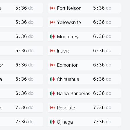
do
do
o
Fort Nelson
5:36
5:36
do
do
Yellowknife
5:36
6:36
do
do
Monterrey
6:36
6:36
do
do
Inuvik
6:36
6:36
do
do
or
Edmonton
6:36
6:36
do
do
a
Chihuahua
6:36
6:36
do
do
Bahia Banderas
6:36
6:36
do
do
co
Resolute
7:36
7:36
do
do
Ojinaga
7:36
7:36