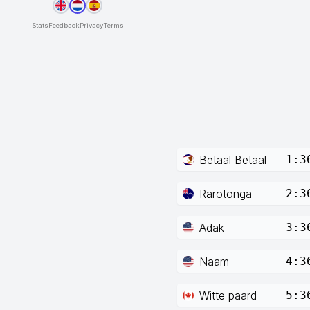
Stats
Feedback
Privacy
Terms
Betaal Betaal
1:3
Rarotonga
2:3
Adak
3:3
Naam
4:3
Witte paard
5:3