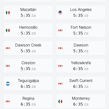
Mazatlán
Los Angeles
za
za
5:35
5:35
Hermosillo
Fort Nelson
za
za
5:35
5:35
Dawson Creek
Dawson
za
za
5:35
5:35
Creston
Yellowknife
za
za
5:35
6:35
Tegucigalpa
Swift Current
za
za
6:35
6:35
Regina
Monterrey
za
za
6:35
6:35