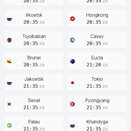
za
za
20:35
20:35
Irkoetsk
Hongkong
za
za
20:35
20:35
Tsjoibalsan
Casey
za
za
20:35
20:35
Brunei
Eucla
za
za
20:35
21:20
Jakoetsk
Tokio
za
za
21:35
21:35
Seoel
Pyongyang
za
za
21:35
21:35
Palau
Khandyga
za
za
21:35
21:35