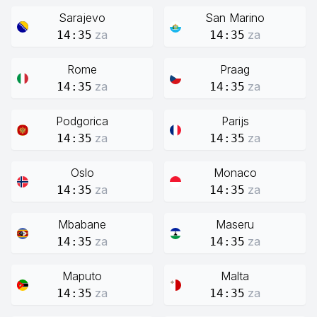
Sarajevo
San Marino
za
za
14:35
14:35
Rome
Praag
za
za
14:35
14:35
Podgorica
Parijs
za
za
14:35
14:35
Oslo
Monaco
za
za
14:35
14:35
Mbabane
Maseru
za
za
14:35
14:35
Maputo
Malta
za
za
14:35
14:35