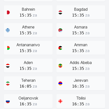
Bahrein
Bagdad
za
za
15:35
15:35
Athene
Asmara
za
za
15:35
15:35
Antananarivo
Amman
za
za
15:35
15:35
Aden
Addis Abeba
za
za
15:35
15:35
Teheran
Jerevan
za
za
16:05
16:35
Oeljanovsk
Tbilisi
za
za
16:35
16:35