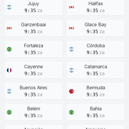
Jujuy
Halifax
za
za
9:35
9:35
Ganzenbaai
Glace Bay
za
za
9:35
9:35
Fortaleza
Córdoba
za
za
9:35
9:35
Cayenne
Catamarca
za
za
9:35
9:35
Buenos Aires
Bermuda
za
za
9:35
9:35
Belém
Bahia
za
za
9:35
9:35