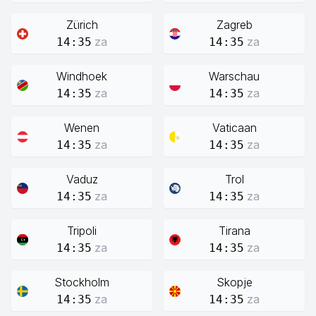
Zürich
Zagreb
za
za
14:35
14:35
Windhoek
Warschau
za
za
14:35
14:35
Wenen
Vaticaan
za
za
14:35
14:35
Vaduz
Trol
za
za
14:35
14:35
Tripoli
Tirana
za
za
14:35
14:35
Stockholm
Skopje
za
za
14:35
14:35