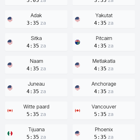
za
za
3:05
3:35
Adak
Yakutat
za
za
3:35
4:35
Sitka
Pitcairn
za
za
4:35
4:35
Naam
Metlakatla
za
za
4:35
4:35
Juneau
Anchorage
za
za
4:35
4:35
Witte paard
Vancouver
za
za
5:35
5:35
Tijuana
Phoenix
za
za
5:35
5:35