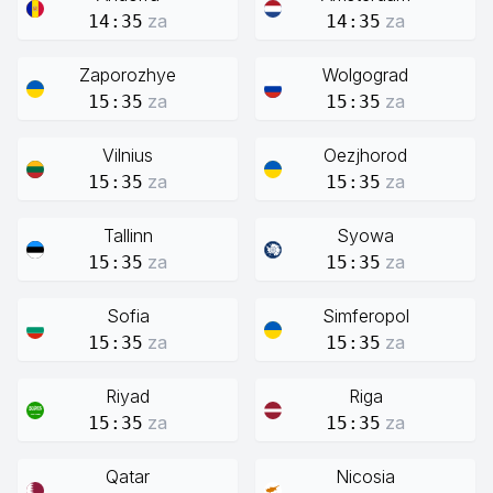
za
za
14:35
14:35
Zaporozhye
Wolgograd
za
za
15:35
15:35
Vilnius
Oezjhorod
za
za
15:35
15:35
Tallinn
Syowa
za
za
15:35
15:35
Sofia
Simferopol
za
za
15:35
15:35
Riyad
Riga
za
za
15:35
15:35
Qatar
Nicosia