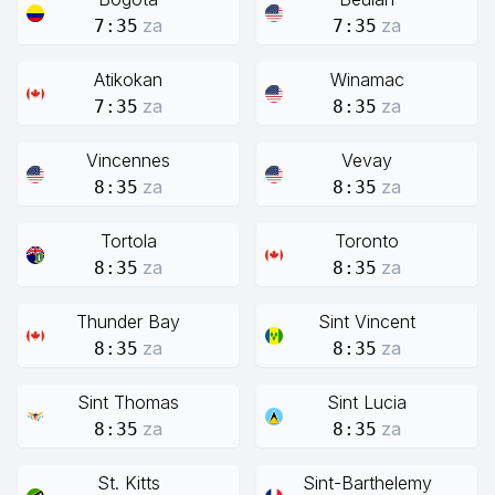
za
za
7:35
7:35
Atikokan
Winamac
za
za
7:35
8:35
Vincennes
Vevay
za
za
8:35
8:35
Tortola
Toronto
za
za
8:35
8:35
Thunder Bay
Sint Vincent
za
za
8:35
8:35
Sint Thomas
Sint Lucia
za
za
8:35
8:35
St. Kitts
Sint-Barthelemy