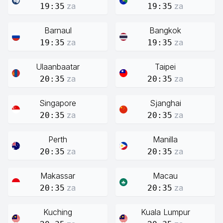
za
za
19:35
19:35
Barnaul
Bangkok
za
za
19:35
19:35
Ulaanbaatar
Taipei
za
za
20:35
20:35
Singapore
Sjanghai
za
za
20:35
20:35
Perth
Manilla
za
za
20:35
20:35
Makassar
Macau
za
za
20:35
20:35
Kuching
Kuala Lumpur