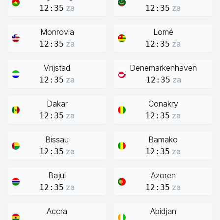
za
za
12:35
12:35
Monrovia
Lomé
za
za
12:35
12:35
Vrijstad
Denemarkenhaven
za
za
12:35
12:35
Dakar
Conakry
za
za
12:35
12:35
Bissau
Bamako
za
za
12:35
12:35
Bajul
Azoren
za
za
12:35
12:35
Accra
Abidjan