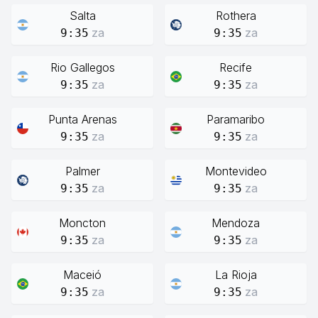
Salta
Rothera
za
za
9:35
9:35
Rio Gallegos
Recife
za
za
9:35
9:35
Punta Arenas
Paramaribo
za
za
9:35
9:35
Palmer
Montevideo
za
za
9:35
9:35
Moncton
Mendoza
za
za
9:35
9:35
Maceió
La Rioja
za
za
9:35
9:35