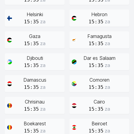
Helsinki
Hebron
za
za
15:35
15:35
Gaza
Famagusta
za
za
15:35
15:35
Djibouti
Dar es Salaam
za
za
15:35
15:35
Damascus
Comoren
za
za
15:35
15:35
Chrisinau
Cairo
za
za
15:35
15:35
Boekarest
Beiroet
za
za
15:35
15:35