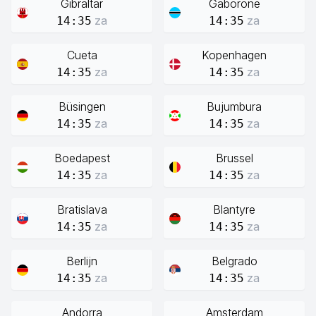
Gibraltar
Gaborone
za
za
14:35
14:35
Cueta
Kopenhagen
za
za
14:35
14:35
Büsingen
Bujumbura
za
za
14:35
14:35
Boedapest
Brussel
za
za
14:35
14:35
Bratislava
Blantyre
za
za
14:35
14:35
Berlijn
Belgrado
za
za
14:35
14:35
Andorra
Amsterdam