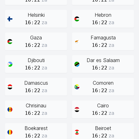
Helsinki
Hebron
za
za
16:22
16:22
Gaza
Famagusta
za
za
16:22
16:22
Djibouti
Dar es Salaam
za
za
16:22
16:22
Damascus
Comoren
za
za
16:22
16:22
Chrisinau
Cairo
za
za
16:22
16:22
Boekarest
Beiroet
za
za
16:22
16:22