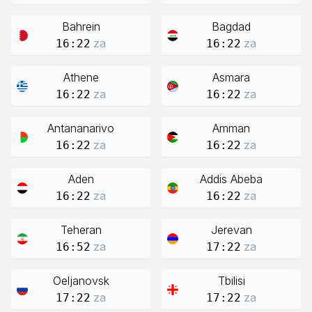
Bahrein
Bagdad
za
za
16:22
16:22
Athene
Asmara
za
za
16:22
16:22
Antananarivo
Amman
za
za
16:22
16:22
Aden
Addis Abeba
za
za
16:22
16:22
Teheran
Jerevan
za
za
16:52
17:22
Oeljanovsk
Tbilisi
za
za
17:22
17:22