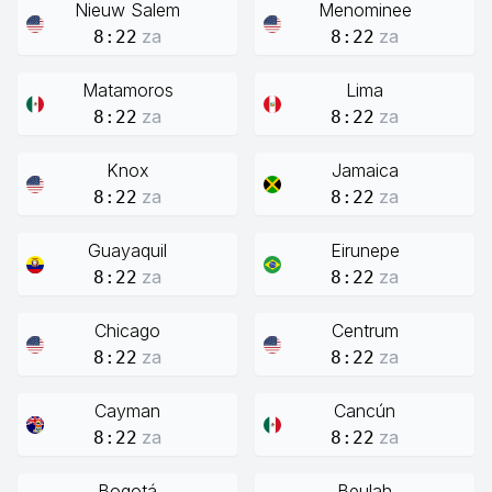
Nieuw Salem
Menominee
za
za
8:22
8:22
Matamoros
Lima
za
za
8:22
8:22
Knox
Jamaica
za
za
8:22
8:22
Guayaquil
Eirunepe
za
za
8:22
8:22
Chicago
Centrum
za
za
8:22
8:22
Cayman
Cancún
za
za
8:22
8:22
Bogotá
Beulah