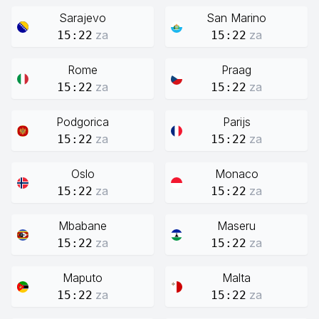
Sarajevo
San Marino
za
za
15:22
15:22
Rome
Praag
za
za
15:22
15:22
Podgorica
Parijs
za
za
15:22
15:22
Oslo
Monaco
za
za
15:22
15:22
Mbabane
Maseru
za
za
15:22
15:22
Maputo
Malta
za
za
15:22
15:22