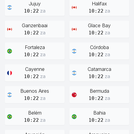
Jujuy
Halifax
za
za
10:22
10:22
Ganzenbaai
Glace Bay
za
za
10:22
10:22
Fortaleza
Córdoba
za
za
10:22
10:22
Cayenne
Catamarca
za
za
10:22
10:22
Buenos Aires
Bermuda
za
za
10:22
10:22
Belém
Bahia
za
za
10:22
10:22