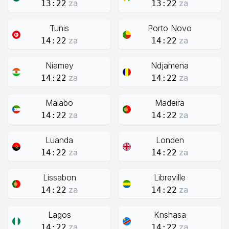
za
za
13:22
13:22
Tunis
Porto Novo
za
za
14:22
14:22
Niamey
Ndjamena
za
za
14:22
14:22
Malabo
Madeira
za
za
14:22
14:22
Luanda
Londen
za
za
14:22
14:22
Lissabon
Libreville
za
za
14:22
14:22
Lagos
Knshasa
za
za
14:22
14:22