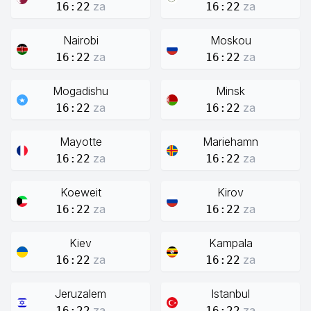
za
za
16:22
16:22
Nairobi
Moskou
za
za
16:22
16:22
Mogadishu
Minsk
za
za
16:22
16:22
Mayotte
Mariehamn
za
za
16:22
16:22
Koeweit
Kirov
za
za
16:22
16:22
Kiev
Kampala
za
za
16:22
16:22
Jeruzalem
Istanbul
za
za
16:22
16:22