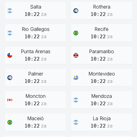
Salta
Rothera
za
za
10:22
10:22
Rio Gallegos
Recife
za
za
10:22
10:22
Punta Arenas
Paramaribo
za
za
10:22
10:22
Palmer
Montevideo
za
za
10:22
10:22
Moncton
Mendoza
za
za
10:22
10:22
Maceió
La Rioja
za
za
10:22
10:22