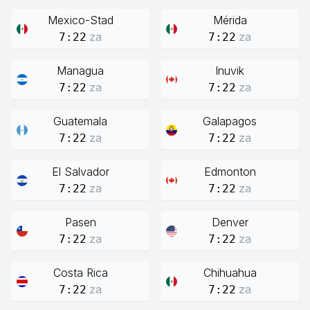
Mexico-Stad
Mérida
za
za
7:22
7:22
Managua
Inuvik
za
za
7:22
7:22
Guatemala
Galapagos
za
za
7:22
7:22
El Salvador
Edmonton
za
za
7:22
7:22
Pasen
Denver
za
za
7:22
7:22
Costa Rica
Chihuahua
za
za
7:22
7:22