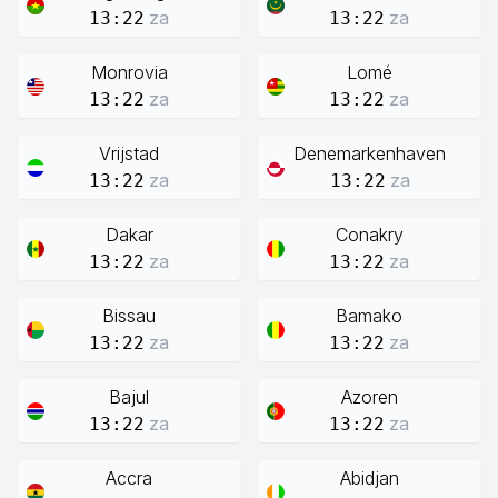
za
za
13:22
13:22
Monrovia
Lomé
za
za
13:22
13:22
Vrijstad
Denemarkenhaven
za
za
13:22
13:22
Dakar
Conakry
za
za
13:22
13:22
Bissau
Bamako
za
za
13:22
13:22
Bajul
Azoren
za
za
13:22
13:22
Accra
Abidjan