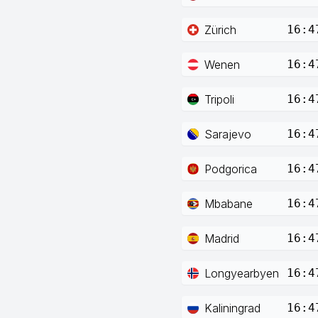
Zürich
16:4
Wenen
16:4
Tripoli
16:4
Sarajevo
16:4
Podgorica
16:4
Mbabane
16:4
Madrid
16:4
Longyearbyen
16:4
Kaliningrad
16:4