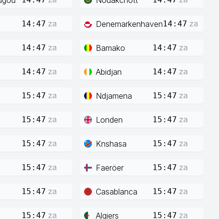
za
za
Denemarkenhaven
14:47
14:47
za
za
Bamako
14:47
14:47
za
za
Abidjan
14:47
14:47
za
za
Ndjamena
15:47
15:47
za
za
Londen
15:47
15:47
za
za
Knshasa
15:47
15:47
za
za
Faeröer
15:47
15:47
za
za
Casablanca
15:47
15:47
za
za
Algiers
15:47
15:47