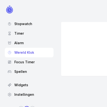
Stopwatch
Timer
Alarm
Wereld Klok
Focus Timer
Spellen
Widgets
Instellingen