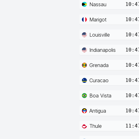
Nassau
10:4
Marigot
10:4
Louisville
10:4
Indianapolis
10:4
Grenada
10:4
Curacao
10:4
Boa Vista
10:4
Antigua
10:4
Thule
11:4