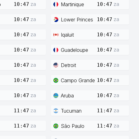
za
za
o
Martinique
10:47
10:47
za
za
Lower Princes
10:47
10:47
za
za
Iqaluit
10:47
10:47
za
za
Guadeloupe
10:47
10:47
za
za
Detroit
10:47
10:47
za
za
Campo Grande
10:47
10:47
za
za
Aruba
10:47
10:47
za
za
Tucuman
11:47
11:47
za
za
São Paulo
11:47
11:47