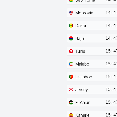
Monrovia
14:4
Dakar
14:4
Bajul
14:4
Tunis
15:4
Malabo
15:4
Lissabon
15:4
Jersey
15:4
El Aaiun
15:4
Kanarie
15:4