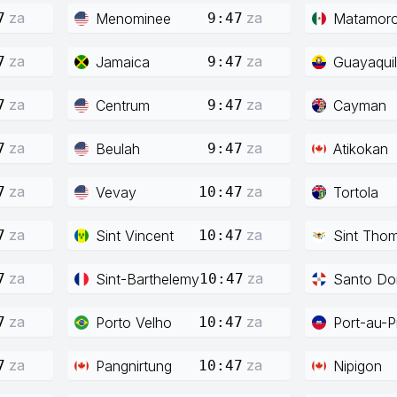
za
za
Menominee
Matamor
7
9:47
za
za
Jamaica
Guayaquil
7
9:47
za
za
Centrum
Cayman
7
9:47
za
za
Beulah
Atikokan
7
9:47
za
za
Vevay
Tortola
7
10:47
za
za
Sint Vincent
Sint Tho
7
10:47
za
za
Sint-Barthelemy
Santo Do
7
10:47
za
za
Porto Velho
Port-au-P
7
10:47
za
za
Pangnirtung
Nipigon
7
10:47