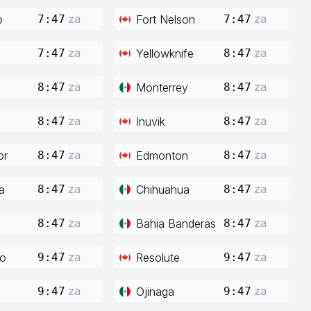
za
za
o
Fort Nelson
7:47
7:47
za
za
Yellowknife
7:47
8:47
za
za
Monterrey
8:47
8:47
za
za
Inuvik
8:47
8:47
za
za
or
Edmonton
8:47
8:47
za
za
a
Chihuahua
8:47
8:47
za
za
Bahia Banderas
8:47
8:47
za
za
co
Resolute
9:47
9:47
za
za
Ojinaga
9:47
9:47