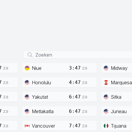
za
za
Niue
Midway
7
3:47
za
za
Honolulu
Marquesa
7
4:47
za
za
Yakutat
Sitka
7
6:47
za
za
Metlakatla
Juneau
7
6:47
za
za
Vancouver
Tijuana
7
7:47