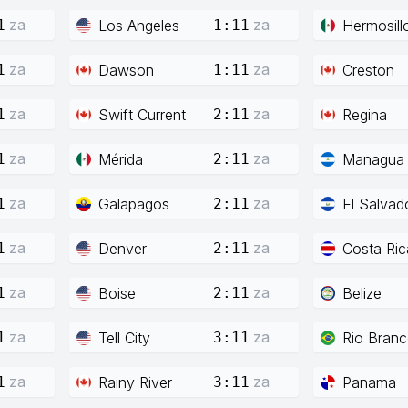
za
za
Los Angeles
Hermosill
1
1:11
za
za
Dawson
Creston
1
1:11
za
za
Swift Current
Regina
1
2:11
za
za
Mérida
Managua
1
2:11
za
za
Galapagos
El Salvad
1
2:11
za
za
Denver
Costa Ric
1
2:11
za
za
Boise
Belize
1
2:11
za
za
Tell City
Rio Bran
1
3:11
za
za
Rainy River
Panama
1
3:11