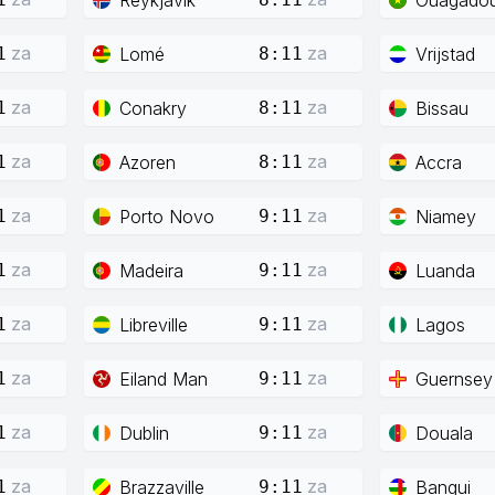
za
za
Lomé
Vrijstad
1
8:11
za
za
Conakry
Bissau
1
8:11
za
za
Azoren
Accra
1
8:11
za
za
Porto Novo
Niamey
1
9:11
za
za
Madeira
Luanda
1
9:11
za
za
Libreville
Lagos
1
9:11
za
za
Eiland Man
Guernsey
1
9:11
za
za
Dublin
Douala
1
9:11
za
za
Brazzaville
Bangui
1
9:11