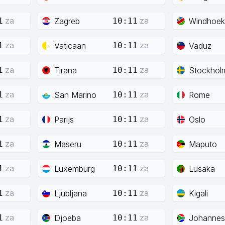
za
za
Zagreb
Windhoek
1
10:11
za
za
Vaticaan
Vaduz
1
10:11
za
za
Tirana
Stockhol
1
10:11
za
za
San Marino
Rome
1
10:11
za
za
Parijs
Oslo
1
10:11
za
za
Maseru
Maputo
1
10:11
za
za
Luxemburg
Lusaka
1
10:11
za
za
Ljubljana
Kigali
1
10:11
za
za
Djoeba
Johannes
1
10:11