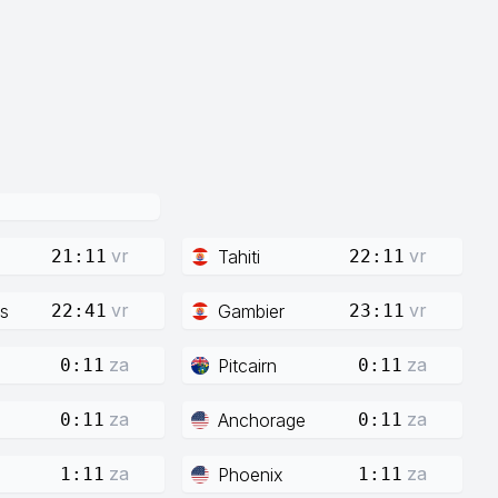
vr
vr
Tahiti
21:11
22:11
vr
vr
s
Gambier
22:41
23:11
za
za
Pitcairn
0:11
0:11
za
za
Anchorage
0:11
0:11
za
za
Phoenix
1:11
1:11