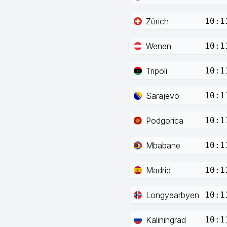
Zürich
10:1
Wenen
10:1
Tripoli
10:1
Sarajevo
10:1
Podgorica
10:1
Mbabane
10:1
Madrid
10:1
Longyearbyen
10:1
Kaliningrad
10:1