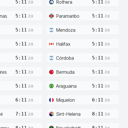
za
za
Rothera
5:11
5:11
za
za
enas
Paramaribo
5:11
5:11
za
za
Mendoza
5:11
5:11
za
za
Halifax
5:11
5:11
za
za
Córdoba
5:11
5:11
za
za
res
Bermuda
5:11
5:11
za
za
Araguaina
5:11
5:11
za
za
Miquelon
6:11
6:11
za
za
ië
Sint-Helena
7:11
8:11
za
za
ugou
Nouakchott
8:11
8:11