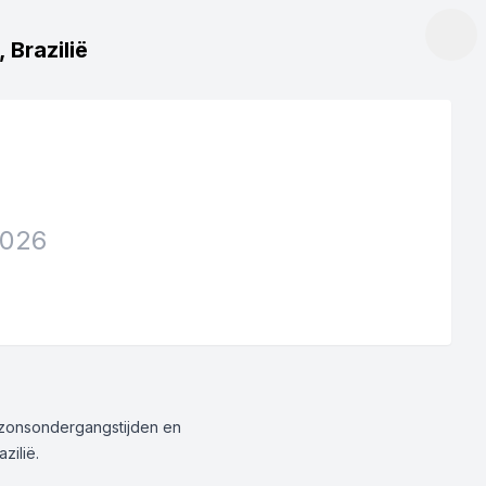
 Brazilië
2026
g/zonsondergangstijden en
zilië.