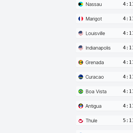
Nassau
4:1
Marigot
4:1
Louisville
4:1
Indianapolis
4:1
Grenada
4:1
Curacao
4:1
Boa Vista
4:1
Antigua
4:1
Thule
5:1