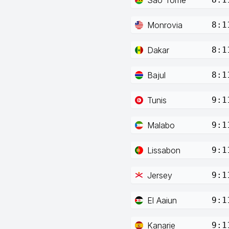
Monrovia
8:1
Dakar
8:1
Bajul
8:1
Tunis
9:1
Malabo
9:1
Lissabon
9:1
Jersey
9:1
El Aaiun
9:1
Kanarie
9:1