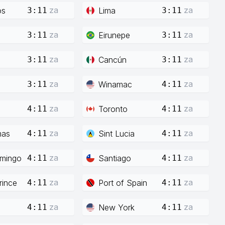
za
za
os
Lima
3:11
3:11
za
za
Eirunepe
3:11
3:11
za
za
Cancún
3:11
3:11
za
za
Winamac
3:11
4:11
za
za
Toronto
4:11
4:11
za
za
mas
Sint Lucia
4:11
4:11
za
za
mingo
Santiago
4:11
4:11
za
za
rince
Port of Spain
4:11
4:11
za
za
New York
4:11
4:11