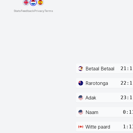
Stats
Feedback
Privacy
Terms
Betaal Betaal
21:1
Rarotonga
22:1
Adak
23:1
Naam
0:1
Witte paard
1:1