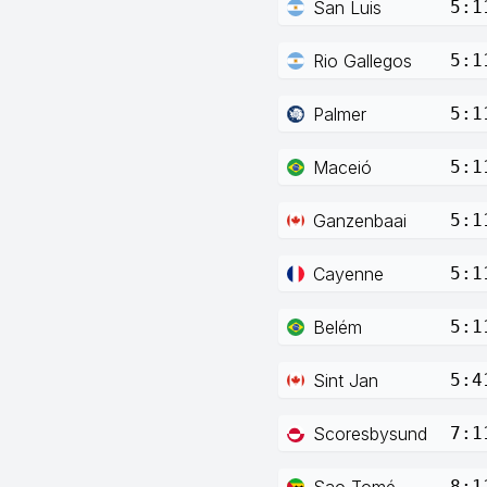
San Luis
5:1
Rio Gallegos
5:1
Palmer
5:1
Maceió
5:1
Ganzenbaai
5:1
Cayenne
5:1
Belém
5:1
Sint Jan
5:4
Scoresbysund
7:1
Sao Tomé
8:1