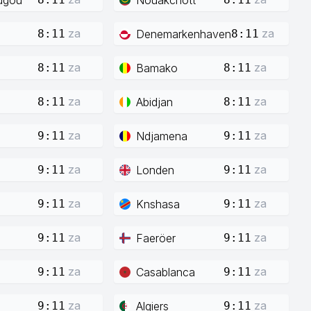
za
za
Denemarkenhaven
8:11
8:11
za
za
Bamako
8:11
8:11
za
za
Abidjan
8:11
8:11
za
za
Ndjamena
9:11
9:11
za
za
Londen
9:11
9:11
za
za
Knshasa
9:11
9:11
za
za
Faeröer
9:11
9:11
za
za
Casablanca
9:11
9:11
za
za
Algiers
9:11
9:11