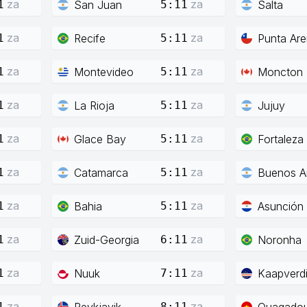
za
za
San Juan
Salta
1
5:11
za
za
Recife
Punta Ar
1
5:11
za
za
Montevideo
Moncton
1
5:11
za
za
La Rioja
Jujuy
1
5:11
za
za
Glace Bay
Fortaleza
1
5:11
za
za
Catamarca
Buenos Ai
1
5:11
za
za
Bahia
Asunción
1
5:11
za
za
Zuid-Georgia
Noronha
1
6:11
za
za
Nuuk
Kaapverd
1
7:11
za
za
Reykjavik
Ouagado
1
8:11