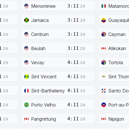
za
za
Menominee
Matamor
1
3:11
za
za
Jamaica
Guayaquil
1
3:11
za
za
Centrum
Cayman
1
3:11
za
za
Beulah
Atikokan
1
3:11
za
za
Vevay
Tortola
1
4:11
za
za
Sint Vincent
Sint Tho
1
4:11
za
za
Sint-Barthelemy
Santo Do
1
4:11
za
za
Porto Velho
Port-au-P
1
4:11
za
za
Pangnirtung
Nipigon
1
4:11