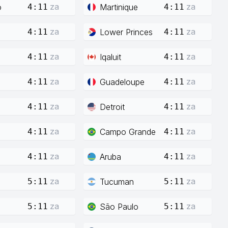
za
za
o
Martinique
4:11
4:11
za
za
Lower Princes
4:11
4:11
za
za
Iqaluit
4:11
4:11
za
za
Guadeloupe
4:11
4:11
za
za
Detroit
4:11
4:11
za
za
Campo Grande
4:11
4:11
za
za
Aruba
4:11
4:11
za
za
Tucuman
5:11
5:11
za
za
São Paulo
5:11
5:11