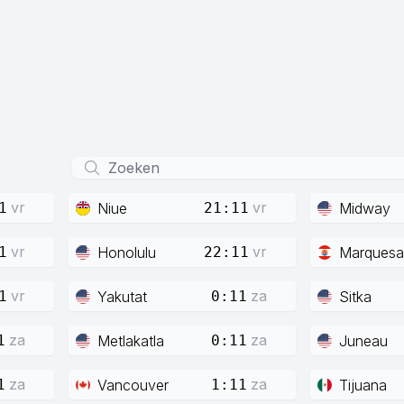
vr
vr
Niue
Midway
1
21:11
vr
vr
Honolulu
Marquesa
1
22:11
vr
za
Yakutat
Sitka
1
0:11
za
za
Metlakatla
Juneau
1
0:11
za
za
Vancouver
Tijuana
1
1:11