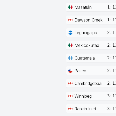
Mazatlán
1:1
Dawson Creek
1:1
Tegucigalpa
2:1
Mexico-Stad
2:1
Guatemala
2:1
Pasen
2:1
Cambridgebaai
2:1
Winnipeg
3:1
Rankin Inlet
3:1