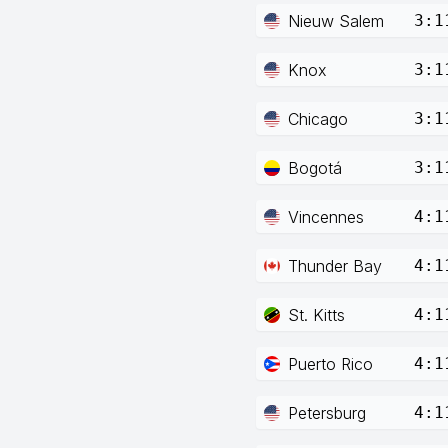
Nieuw Salem
3:1
Knox
3:1
Chicago
3:1
Bogotá
3:1
Vincennes
4:1
Thunder Bay
4:1
St. Kitts
4:1
Puerto Rico
4:1
Petersburg
4:1