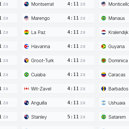
za
za
Montserrat
Monticell
1
4:11
za
za
Marengo
Manaus
1
4:11
za
za
La Paz
Kralendijk
1
4:11
za
za
Havanna
Guyana
1
4:11
za
za
Groot-Turk
Dominica
1
4:11
za
za
Cuiaba
Caracas
1
4:11
za
za
Wit-Zavel
Barbados
1
4:11
za
za
Anguilla
Ushuaia
1
4:11
za
za
Stanley
Satarem
1
5:11