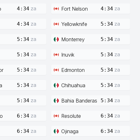
za
za
o
Fort Nelson
4:34
4:34
za
za
Yellowknife
4:34
5:34
za
za
Monterrey
5:34
5:34
za
za
Inuvik
5:34
5:34
za
za
or
Edmonton
5:34
5:34
za
za
a
Chihuahua
5:34
5:34
za
za
Bahia Banderas
5:34
5:34
za
za
co
Resolute
6:34
6:34
za
za
Ojinaga
6:34
6:34