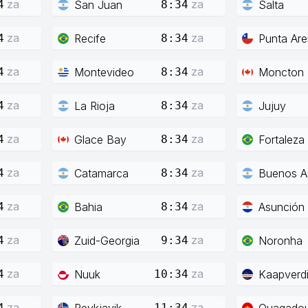
za
za
San Juan
Salta
4
8:34
za
za
Recife
Punta Ar
4
8:34
za
za
Montevideo
Moncton
4
8:34
za
za
La Rioja
Jujuy
4
8:34
za
za
Glace Bay
Fortaleza
4
8:34
za
za
Catamarca
Buenos Ai
4
8:34
za
za
Bahia
Asunción
4
8:34
za
za
Zuid-Georgia
Noronha
4
9:34
za
za
Nuuk
Kaapverd
4
10:34
za
za
Reykjavik
Ouagado
4
11:34