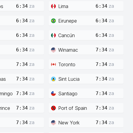
za
za
os
Lima
6:34
6:34
za
za
Eirunepe
6:34
6:34
za
za
Cancún
6:34
6:34
za
za
Winamac
6:34
7:34
za
za
Toronto
7:34
7:34
za
za
mas
Sint Lucia
7:34
7:34
za
za
mingo
Santiago
7:34
7:34
za
za
rince
Port of Spain
7:34
7:34
za
za
New York
7:34
7:34