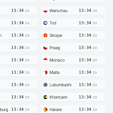
za
za
Warschau
13:34
13:34
za
za
Trol
13:34
13:34
za
za
m
Skopje
13:34
13:34
za
za
Praag
13:34
13:34
za
za
Monaco
13:34
13:34
za
za
Malta
13:34
13:34
za
za
Lubumbashi
13:34
13:34
za
za
Khartoem
13:34
13:34
za
za
burg
Harare
13:34
13:34