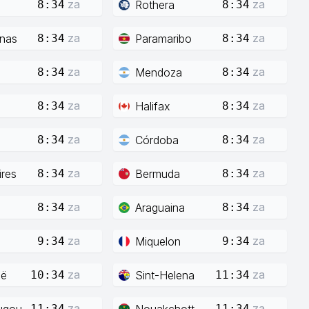
za
za
Rothera
8:34
8:34
za
za
enas
Paramaribo
8:34
8:34
za
za
Mendoza
8:34
8:34
za
za
Halifax
8:34
8:34
za
za
Córdoba
8:34
8:34
za
za
res
Bermuda
8:34
8:34
za
za
Araguaina
8:34
8:34
za
za
Miquelon
9:34
9:34
za
za
ië
Sint-Helena
10:34
11:34
za
za
ugou
Nouakchott
11:34
11:34