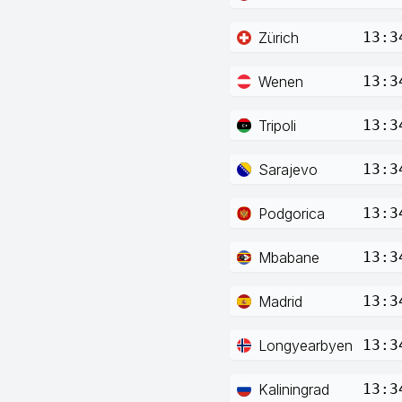
Zürich
13:3
Wenen
13:3
Tripoli
13:3
Sarajevo
13:3
Podgorica
13:3
Mbabane
13:3
Madrid
13:3
Longyearbyen
13:3
Kaliningrad
13:3