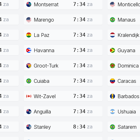
za
za
Montserrat
Monticell
4
7:34
za
za
Marengo
Manaus
4
7:34
za
za
La Paz
Kralendijk
4
7:34
za
za
Havanna
Guyana
4
7:34
za
za
Groot-Turk
Dominica
4
7:34
za
za
Cuiaba
Caracas
4
7:34
za
za
Wit-Zavel
Barbados
4
7:34
za
za
Anguilla
Ushuaia
4
7:34
za
za
Stanley
Satarem
4
8:34