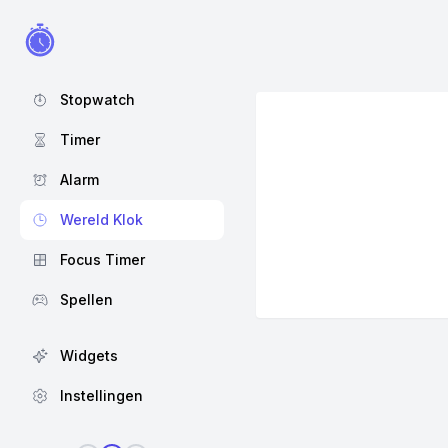
Stopwatch
Timer
Alarm
Wereld Klok
Focus Timer
Spellen
Widgets
Instellingen