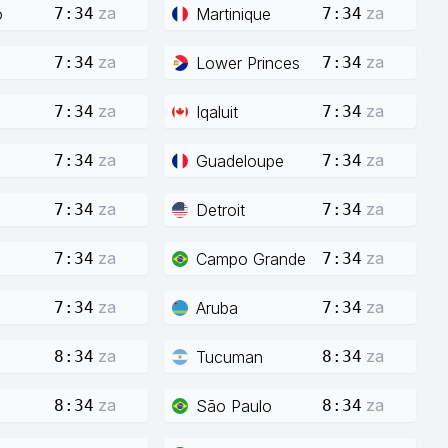
za
za
o
Martinique
7:34
7:34
za
za
Lower Princes
7:34
7:34
za
za
Iqaluit
7:34
7:34
za
za
Guadeloupe
7:34
7:34
za
za
Detroit
7:34
7:34
za
za
Campo Grande
7:34
7:34
za
za
Aruba
7:34
7:34
za
za
Tucuman
8:34
8:34
za
za
São Paulo
8:34
8:34