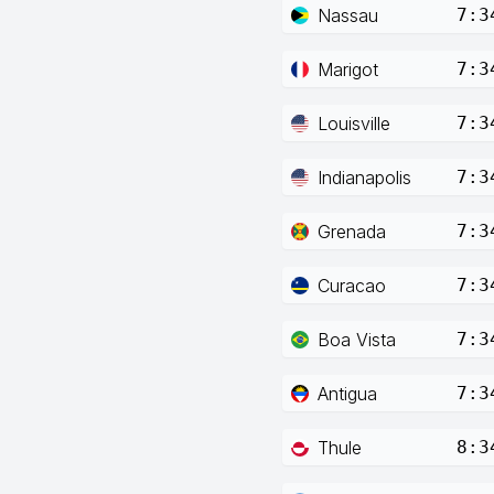
Nassau
7:3
Marigot
7:3
Louisville
7:3
Indianapolis
7:3
Grenada
7:3
Curacao
7:3
Boa Vista
7:3
Antigua
7:3
Thule
8:3