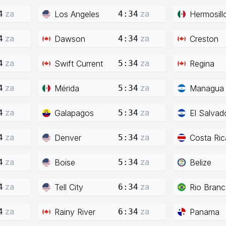
za
za
Los Angeles
Hermosill
4
4:34
za
za
Dawson
Creston
4
4:34
za
za
Swift Current
Regina
4
5:34
za
za
Mérida
Managua
4
5:34
za
za
Galapagos
El Salvad
4
5:34
za
za
Denver
Costa Ric
4
5:34
za
za
Boise
Belize
4
5:34
za
za
Tell City
Rio Bran
4
6:34
za
za
Rainy River
Panama
4
6:34