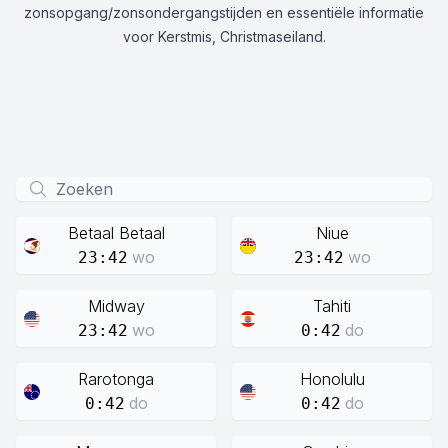
zonsopgang/zonsondergangstijden en essentiële informatie
voor Kerstmis, Christmaseiland.
Betaal Betaal
Niue
wo
wo
23:42
23:42
Midway
Tahiti
wo
do
23:42
0:42
Rarotonga
Honolulu
do
do
0:42
0:42