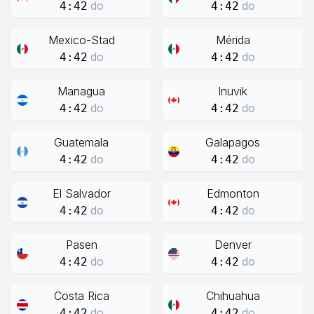
do
do
4:42
4:42
Mexico-Stad
Mérida
do
do
4:42
4:42
Managua
Inuvik
do
do
4:42
4:42
Guatemala
Galapagos
do
do
4:42
4:42
El Salvador
Edmonton
do
do
4:42
4:42
Pasen
Denver
do
do
4:42
4:42
Costa Rica
Chihuahua
do
do
4:42
4:42