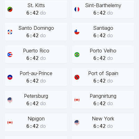
St. Kitts
Sint-Barthelemy
do
do
6:42
6:42
Santo Domingo
Santiago
do
do
6:42
6:42
Puerto Rico
Porto Velho
do
do
6:42
6:42
Port-au-Prince
Port of Spain
do
do
6:42
6:42
Petersburg
Pangnirtung
do
do
6:42
6:42
Nipigon
New York
do
do
6:42
6:42