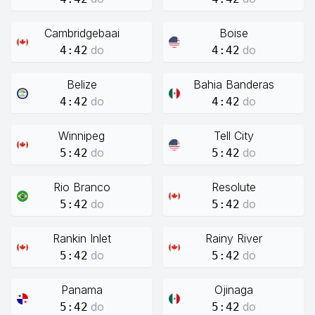
Cambridgebaai
Boise
do
do
4:42
4:42
Belize
Bahia Banderas
do
do
4:42
4:42
Winnipeg
Tell City
do
do
5:42
5:42
Rio Branco
Resolute
do
do
5:42
5:42
Rankin Inlet
Rainy River
do
do
5:42
5:42
Panama
Ojinaga
do
do
5:42
5:42