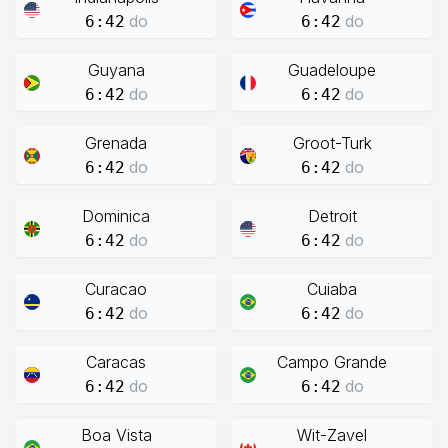
do
do
6:42
6:42
Guyana
Guadeloupe
do
do
6:42
6:42
Grenada
Groot-Turk
do
do
6:42
6:42
Dominica
Detroit
do
do
6:42
6:42
Curacao
Cuiaba
do
do
6:42
6:42
Caracas
Campo Grande
do
do
6:42
6:42
Boa Vista
Wit-Zavel