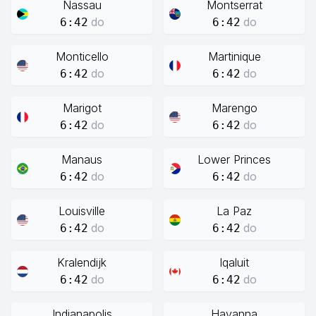
Nassau
Montserrat
do
do
6:42
6:42
Monticello
Martinique
do
do
6:42
6:42
Marigot
Marengo
do
do
6:42
6:42
Manaus
Lower Princes
do
do
6:42
6:42
Louisville
La Paz
do
do
6:42
6:42
Kralendijk
Iqaluit
do
do
6:42
6:42
Indianapolis
Havanna