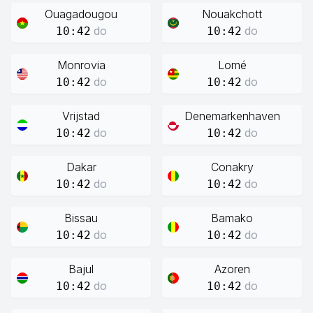
Ouagadougou
Nouakchott
do
do
10:42
10:42
Monrovia
Lomé
do
do
10:42
10:42
Vrijstad
Denemarkenhaven
do
do
10:42
10:42
Dakar
Conakry
do
do
10:42
10:42
Bissau
Bamako
do
do
10:42
10:42
Bajul
Azoren
do
do
10:42
10:42