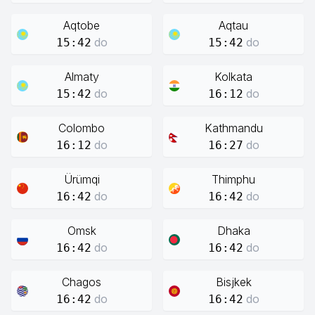
Aqtobe
Aqtau
do
do
15:42
15:42
Almaty
Kolkata
do
do
15:42
16:12
Colombo
Kathmandu
do
do
16:12
16:27
Ürümqi
Thimphu
do
do
16:42
16:42
Omsk
Dhaka
do
do
16:42
16:42
Chagos
Bisjkek
do
do
16:42
16:42