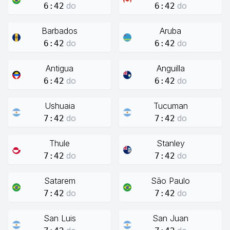
do
do
6:42
6:42
Barbados
Aruba
do
do
6:42
6:42
Antigua
Anguilla
do
do
6:42
6:42
Ushuaia
Tucuman
do
do
7:42
7:42
Thule
Stanley
do
do
7:42
7:42
Satarem
São Paulo
do
do
7:42
7:42
San Luis
San Juan