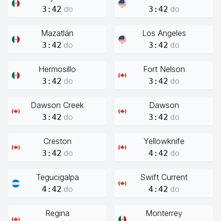
do
do
3:42
3:42
Mazatlán
Los Angeles
do
do
3:42
3:42
Hermosillo
Fort Nelson
do
do
3:42
3:42
Dawson Creek
Dawson
do
do
3:42
3:42
Creston
Yellowknife
do
do
3:42
4:42
Tegucigalpa
Swift Current
do
do
4:42
4:42
Regina
Monterrey