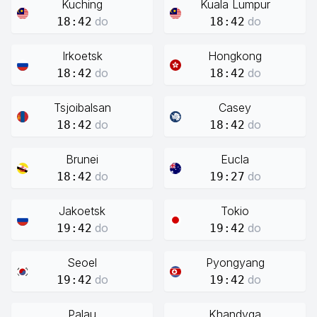
Kuching
Kuala Lumpur
do
do
18:42
18:42
Irkoetsk
Hongkong
do
do
18:42
18:42
Tsjoibalsan
Casey
do
do
18:42
18:42
Brunei
Eucla
do
do
18:42
19:27
Jakoetsk
Tokio
do
do
19:42
19:42
Seoel
Pyongyang
do
do
19:42
19:42
Palau
Khandyga