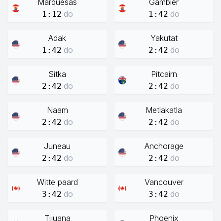
Marquesas
Gambier
do
do
1:12
1:42
Adak
Yakutat
do
do
1:42
2:42
Sitka
Pitcairn
do
do
2:42
2:42
Naam
Metlakatla
do
do
2:42
2:42
Juneau
Anchorage
do
do
2:42
2:42
Witte paard
Vancouver
do
do
3:42
3:42
Tijuana
Phoenix