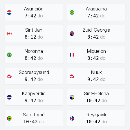
Asunción
Araguaina
do
do
7:42
7:42
Sint Jan
Zuid-Georgia
do
do
8:12
8:42
Noronha
Miquelon
do
do
8:42
8:42
Scoresbysund
Nuuk
do
do
9:42
9:42
Kaapverdië
Sint-Helena
do
do
9:42
10:42
Sao Tomé
Reykjavik
do
do
10:42
10:42