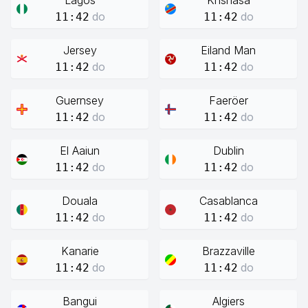
Lagos
Knshasa
do
do
11:42
11:42
Jersey
Eiland Man
do
do
11:42
11:42
Guernsey
Faeröer
do
do
11:42
11:42
El Aaiun
Dublin
do
do
11:42
11:42
Douala
Casablanca
do
do
11:42
11:42
Kanarie
Brazzaville
do
do
11:42
11:42
Bangui
Algiers