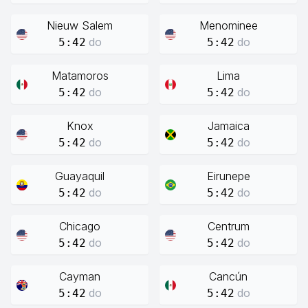
Nieuw Salem
Menominee
do
do
5:42
5:42
Matamoros
Lima
do
do
5:42
5:42
Knox
Jamaica
do
do
5:42
5:42
Guayaquil
Eirunepe
do
do
5:42
5:42
Chicago
Centrum
do
do
5:42
5:42
Cayman
Cancún
do
do
5:42
5:42