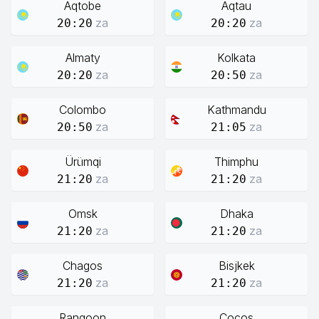
Aqtobe
Aqtau
za
za
20:20
20:20
Almaty
Kolkata
za
za
20:20
20:50
Colombo
Kathmandu
za
za
20:50
21:05
Ürümqi
Thimphu
za
za
21:20
21:20
Omsk
Dhaka
za
za
21:20
21:20
Chagos
Bisjkek
za
za
21:20
21:20
Rangoon
Cocos