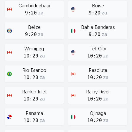
Cambridgebaai
Boise
za
za
9:20
9:20
Belize
Bahia Banderas
za
za
9:20
9:20
Winnipeg
Tell City
za
za
10:20
10:20
Rio Branco
Resolute
za
za
10:20
10:20
Rankin Inlet
Rainy River
za
za
10:20
10:20
Panama
Ojinaga
za
za
10:20
10:20