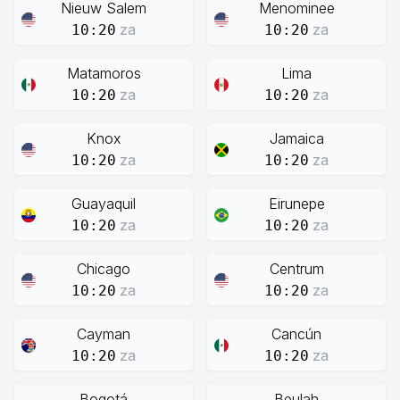
Nieuw Salem
Menominee
za
za
10:20
10:20
Matamoros
Lima
za
za
10:20
10:20
Knox
Jamaica
za
za
10:20
10:20
Guayaquil
Eirunepe
za
za
10:20
10:20
Chicago
Centrum
za
za
10:20
10:20
Cayman
Cancún
za
za
10:20
10:20
Bogotá
Beulah