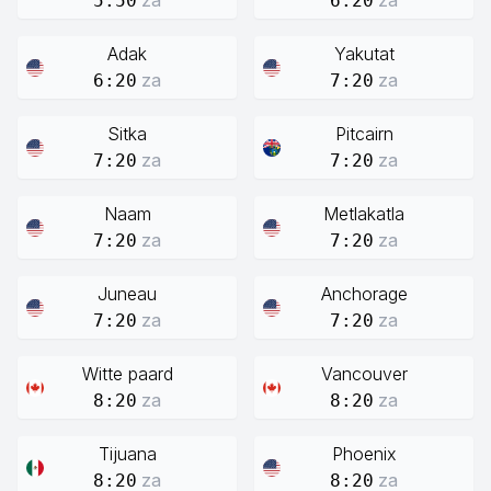
za
za
5:50
6:20
Adak
Yakutat
za
za
6:20
7:20
Sitka
Pitcairn
za
za
7:20
7:20
Naam
Metlakatla
za
za
7:20
7:20
Juneau
Anchorage
za
za
7:20
7:20
Witte paard
Vancouver
za
za
8:20
8:20
Tijuana
Phoenix
za
za
8:20
8:20