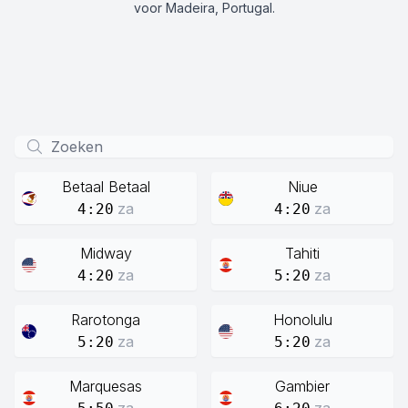
voor Madeira, Portugal.
Betaal Betaal
Niue
za
za
4:20
4:20
Midway
Tahiti
za
za
4:20
5:20
Rarotonga
Honolulu
za
za
5:20
5:20
Marquesas
Gambier