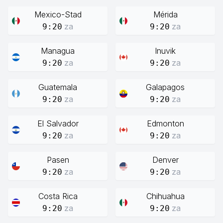
Mexico-Stad
Mérida
za
za
9:20
9:20
Managua
Inuvik
za
za
9:20
9:20
Guatemala
Galapagos
za
za
9:20
9:20
El Salvador
Edmonton
za
za
9:20
9:20
Pasen
Denver
za
za
9:20
9:20
Costa Rica
Chihuahua
za
za
9:20
9:20