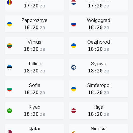
za
za
17:20
17:20
Zaporozhye
Wolgograd
za
za
18:20
18:20
Vilnius
Oezjhorod
za
za
18:20
18:20
Tallinn
Syowa
za
za
18:20
18:20
Sofia
Simferopol
za
za
18:20
18:20
Riyad
Riga
za
za
18:20
18:20
Qatar
Nicosia