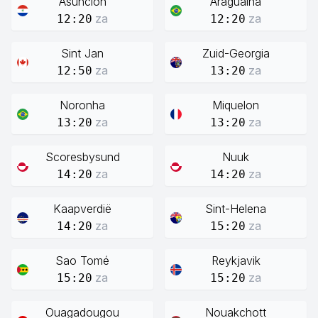
Asunción
Araguaina
za
za
12:20
12:20
Sint Jan
Zuid-Georgia
za
za
12:50
13:20
Noronha
Miquelon
za
za
13:20
13:20
Scoresbysund
Nuuk
za
za
14:20
14:20
Kaapverdië
Sint-Helena
za
za
14:20
15:20
Sao Tomé
Reykjavik
za
za
15:20
15:20
Ouagadougou
Nouakchott