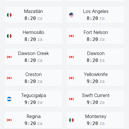
Mazatlán
Los Angeles
za
za
8:20
8:20
Hermosillo
Fort Nelson
za
za
8:20
8:20
Dawson Creek
Dawson
za
za
8:20
8:20
Creston
Yellowknife
za
za
8:20
9:20
Tegucigalpa
Swift Current
za
za
9:20
9:20
Regina
Monterrey
za
za
9:20
9:20