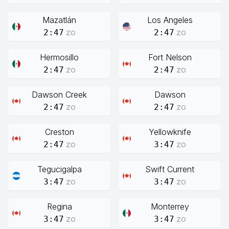
Mazatlán
Los Angeles
zo
zo
2:47
2:47
Hermosillo
Fort Nelson
zo
zo
2:47
2:47
Dawson Creek
Dawson
zo
zo
2:47
2:47
Creston
Yellowknife
zo
zo
2:47
3:47
Tegucigalpa
Swift Current
zo
zo
3:47
3:47
Regina
Monterrey
zo
zo
3:47
3:47