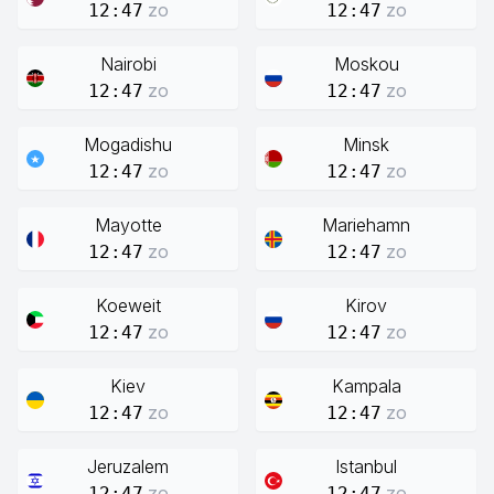
zo
zo
12:47
12:47
Nairobi
Moskou
zo
zo
12:47
12:47
Mogadishu
Minsk
zo
zo
12:47
12:47
Mayotte
Mariehamn
zo
zo
12:47
12:47
Koeweit
Kirov
zo
zo
12:47
12:47
Kiev
Kampala
zo
zo
12:47
12:47
Jeruzalem
Istanbul
zo
zo
12:47
12:47