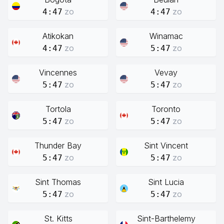
zo
zo
4:47
4:47
Atikokan
Winamac
zo
zo
4:47
5:47
Vincennes
Vevay
zo
zo
5:47
5:47
Tortola
Toronto
zo
zo
5:47
5:47
Thunder Bay
Sint Vincent
zo
zo
5:47
5:47
Sint Thomas
Sint Lucia
zo
zo
5:47
5:47
St. Kitts
Sint-Barthelemy