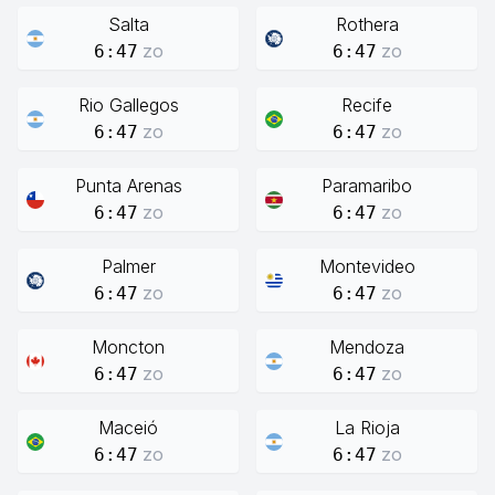
Salta
Rothera
zo
zo
6:47
6:47
Rio Gallegos
Recife
zo
zo
6:47
6:47
Punta Arenas
Paramaribo
zo
zo
6:47
6:47
Palmer
Montevideo
zo
zo
6:47
6:47
Moncton
Mendoza
zo
zo
6:47
6:47
Maceió
La Rioja
zo
zo
6:47
6:47