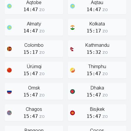
Aqtobe
Aqtau
zo
zo
14:47
14:47
Almaty
Kolkata
zo
zo
14:47
15:17
Colombo
Kathmandu
zo
zo
15:17
15:32
Ürümqi
Thimphu
zo
zo
15:47
15:47
Omsk
Dhaka
zo
zo
15:47
15:47
Chagos
Bisjkek
zo
zo
15:47
15:47
Rangoon
Cocos