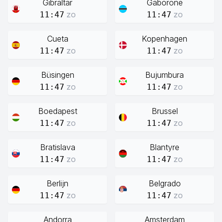
Gibraltar
Gaborone
zo
zo
11:47
11:47
Cueta
Kopenhagen
zo
zo
11:47
11:47
Büsingen
Bujumbura
zo
zo
11:47
11:47
Boedapest
Brussel
zo
zo
11:47
11:47
Bratislava
Blantyre
zo
zo
11:47
11:47
Berlijn
Belgrado
zo
zo
11:47
11:47
Andorra
Amsterdam