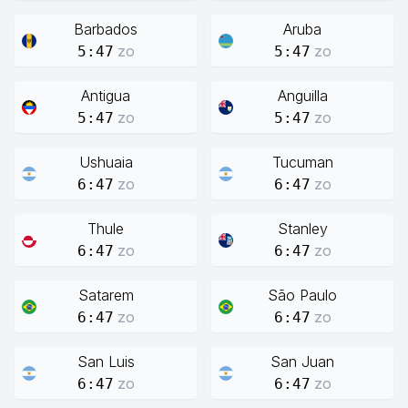
Barbados
Aruba
zo
zo
5:47
5:47
Antigua
Anguilla
zo
zo
5:47
5:47
Ushuaia
Tucuman
zo
zo
6:47
6:47
Thule
Stanley
zo
zo
6:47
6:47
Satarem
São Paulo
zo
zo
6:47
6:47
San Luis
San Juan
zo
zo
6:47
6:47