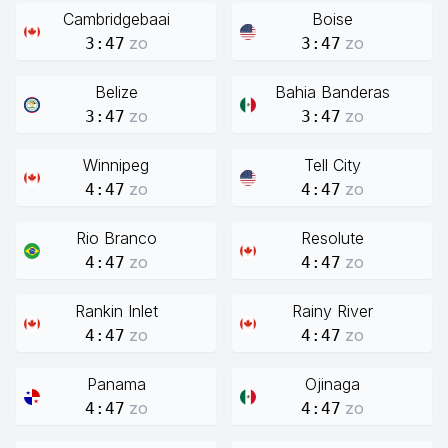
Cambridgebaai
Boise
zo
zo
3:47
3:47
Belize
Bahia Banderas
zo
zo
3:47
3:47
Winnipeg
Tell City
zo
zo
4:47
4:47
Rio Branco
Resolute
zo
zo
4:47
4:47
Rankin Inlet
Rainy River
zo
zo
4:47
4:47
Panama
Ojinaga
zo
zo
4:47
4:47