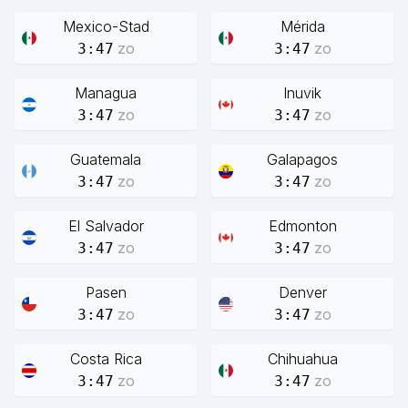
Mexico-Stad
Mérida
zo
zo
3:47
3:47
Managua
Inuvik
zo
zo
3:47
3:47
Guatemala
Galapagos
zo
zo
3:47
3:47
El Salvador
Edmonton
zo
zo
3:47
3:47
Pasen
Denver
zo
zo
3:47
3:47
Costa Rica
Chihuahua
zo
zo
3:47
3:47