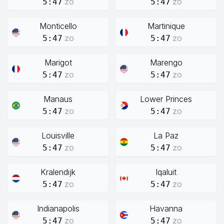
zo
zo
5:47
5:47
Monticello
Martinique
zo
zo
5:47
5:47
Marigot
Marengo
zo
zo
5:47
5:47
Manaus
Lower Princes
zo
zo
5:47
5:47
Louisville
La Paz
zo
zo
5:47
5:47
Kralendijk
Iqaluit
zo
zo
5:47
5:47
Indianapolis
Havanna
zo
zo
5:47
5:47