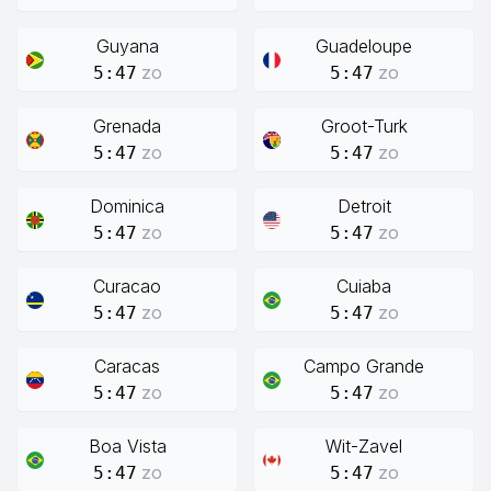
Guyana
Guadeloupe
zo
zo
5:47
5:47
Grenada
Groot-Turk
zo
zo
5:47
5:47
Dominica
Detroit
zo
zo
5:47
5:47
Curacao
Cuiaba
zo
zo
5:47
5:47
Caracas
Campo Grande
zo
zo
5:47
5:47
Boa Vista
Wit-Zavel
zo
zo
5:47
5:47