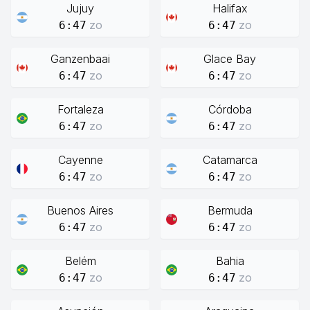
Jujuy
Halifax
zo
zo
6:47
6:47
Ganzenbaai
Glace Bay
zo
zo
6:47
6:47
Fortaleza
Córdoba
zo
zo
6:47
6:47
Cayenne
Catamarca
zo
zo
6:47
6:47
Buenos Aires
Bermuda
zo
zo
6:47
6:47
Belém
Bahia
zo
zo
6:47
6:47