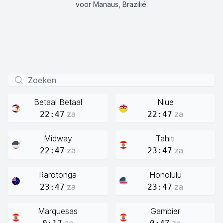
voor Manaus, Brazilië.
Betaal Betaal
Niue
za
za
22:47
22:47
Midway
Tahiti
za
za
22:47
23:47
Rarotonga
Honolulu
za
za
23:47
23:47
Marquesas
Gambier