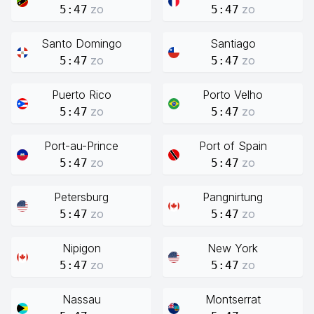
zo
zo
5:47
5:47
Santo Domingo
Santiago
zo
zo
5:47
5:47
Puerto Rico
Porto Velho
zo
zo
5:47
5:47
Port-au-Prince
Port of Spain
zo
zo
5:47
5:47
Petersburg
Pangnirtung
zo
zo
5:47
5:47
Nipigon
New York
zo
zo
5:47
5:47
Nassau
Montserrat