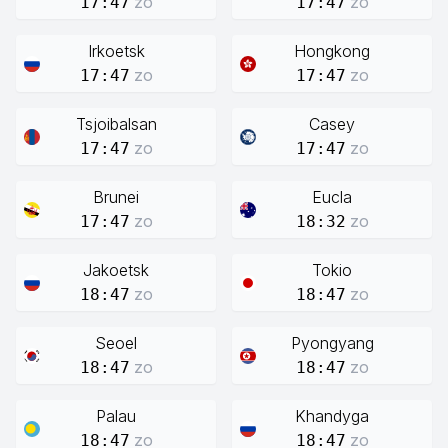
zo
zo
17:47
17:47
Irkoetsk
Hongkong
zo
zo
17:47
17:47
Tsjoibalsan
Casey
zo
zo
17:47
17:47
Brunei
Eucla
zo
zo
17:47
18:32
Jakoetsk
Tokio
zo
zo
18:47
18:47
Seoel
Pyongyang
zo
zo
18:47
18:47
Palau
Khandyga
zo
zo
18:47
18:47