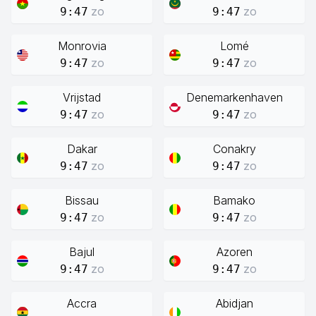
zo
zo
9:47
9:47
Monrovia
Lomé
zo
zo
9:47
9:47
Vrijstad
Denemarkenhaven
zo
zo
9:47
9:47
Dakar
Conakry
zo
zo
9:47
9:47
Bissau
Bamako
zo
zo
9:47
9:47
Bajul
Azoren
zo
zo
9:47
9:47
Accra
Abidjan