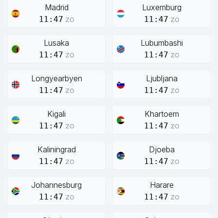
Madrid
Luxemburg
zo
zo
11:47
11:47
Lusaka
Lubumbashi
zo
zo
11:47
11:47
Longyearbyen
Ljubljana
zo
zo
11:47
11:47
Kigali
Khartoem
zo
zo
11:47
11:47
Kaliningrad
Djoeba
zo
zo
11:47
11:47
Johannesburg
Harare
zo
zo
11:47
11:47