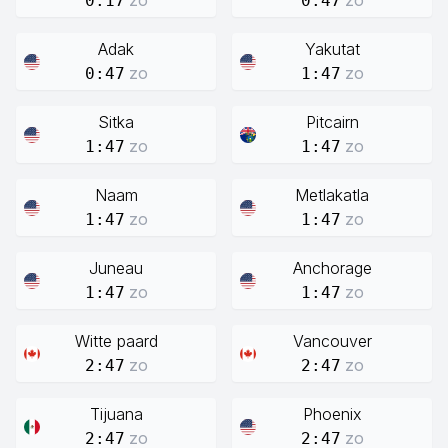
zo
zo
0:17
0:47
Adak
Yakutat
zo
zo
0:47
1:47
Sitka
Pitcairn
zo
zo
1:47
1:47
Naam
Metlakatla
zo
zo
1:47
1:47
Juneau
Anchorage
zo
zo
1:47
1:47
Witte paard
Vancouver
zo
zo
2:47
2:47
Tijuana
Phoenix
zo
zo
2:47
2:47