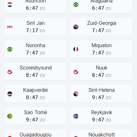
Asunción
Araguaina
zo
zo
6:47
6:47
Sint Jan
Zuid-Georgia
zo
zo
7:17
7:47
Noronha
Miquelon
zo
zo
7:47
7:47
Scoresbysund
Nuuk
zo
zo
8:47
8:47
Kaapverdië
Sint-Helena
zo
zo
8:47
9:47
Sao Tomé
Reykjavik
zo
zo
9:47
9:47
Ouagadougou
Nouakchott