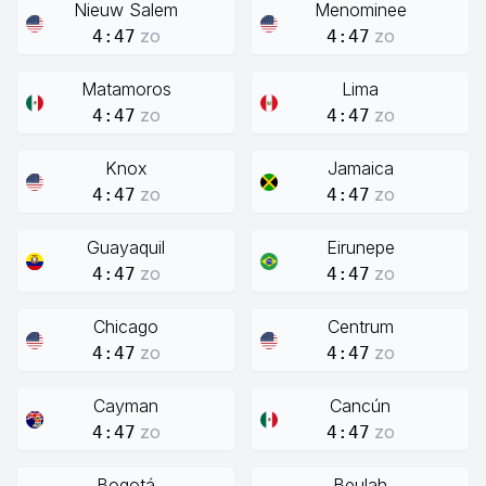
Nieuw Salem
Menominee
zo
zo
4:47
4:47
Matamoros
Lima
zo
zo
4:47
4:47
Knox
Jamaica
zo
zo
4:47
4:47
Guayaquil
Eirunepe
zo
zo
4:47
4:47
Chicago
Centrum
zo
zo
4:47
4:47
Cayman
Cancún
zo
zo
4:47
4:47
Bogotá
Beulah