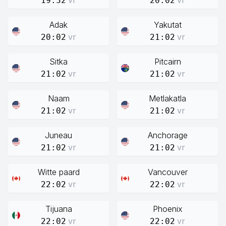
vr
vr
19:32
20:02
Adak
Yakutat
vr
vr
20:02
21:02
Sitka
Pitcairn
vr
vr
21:02
21:02
Naam
Metlakatla
vr
vr
21:02
21:02
Juneau
Anchorage
vr
vr
21:02
21:02
Witte paard
Vancouver
vr
vr
22:02
22:02
Tijuana
Phoenix
vr
vr
22:02
22:02