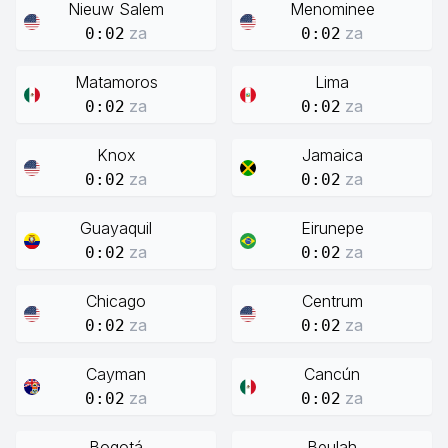
Nieuw Salem
Menominee
za
za
0:02
0:02
Matamoros
Lima
za
za
0:02
0:02
Knox
Jamaica
za
za
0:02
0:02
Guayaquil
Eirunepe
za
za
0:02
0:02
Chicago
Centrum
za
za
0:02
0:02
Cayman
Cancún
za
za
0:02
0:02
Bogotá
Beulah