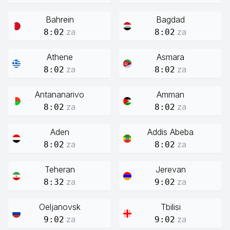
Bahrein
Bagdad
za
za
8:02
8:02
Athene
Asmara
za
za
8:02
8:02
Antananarivo
Amman
za
za
8:02
8:02
Aden
Addis Abeba
za
za
8:02
8:02
Teheran
Jerevan
za
za
8:32
9:02
Oeljanovsk
Tbilisi
za
za
9:02
9:02