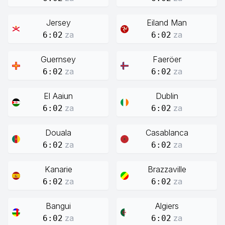
Jersey
Eiland Man
za
za
6:02
6:02
Guernsey
Faeröer
za
za
6:02
6:02
El Aaiun
Dublin
za
za
6:02
6:02
Douala
Casablanca
za
za
6:02
6:02
Kanarie
Brazzaville
za
za
6:02
6:02
Bangui
Algiers
za
za
6:02
6:02