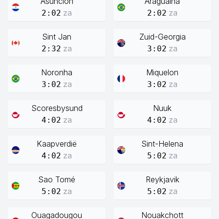
Asunción
Araguaina
za
za
2:02
2:02
Sint Jan
Zuid-Georgia
za
za
2:32
3:02
Noronha
Miquelon
za
za
3:02
3:02
Scoresbysund
Nuuk
za
za
4:02
4:02
Kaapverdië
Sint-Helena
za
za
4:02
5:02
Sao Tomé
Reykjavik
za
za
5:02
5:02
Ouagadougou
Nouakchott