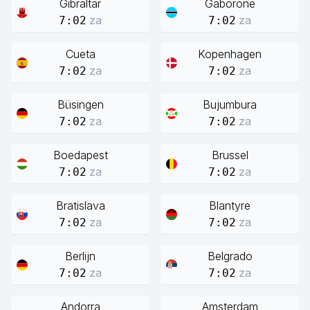
Gibraltar
Gaborone
za
za
7:02
7:02
Cueta
Kopenhagen
za
za
7:02
7:02
Büsingen
Bujumbura
za
za
7:02
7:02
Boedapest
Brussel
za
za
7:02
7:02
Bratislava
Blantyre
za
za
7:02
7:02
Berlijn
Belgrado
za
za
7:02
7:02
Andorra
Amsterdam