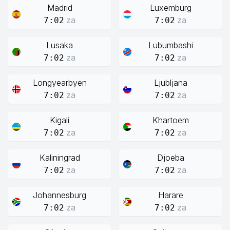
Madrid
Luxemburg
za
za
7:02
7:02
Lusaka
Lubumbashi
za
za
7:02
7:02
Longyearbyen
Ljubljana
za
za
7:02
7:02
Kigali
Khartoem
za
za
7:02
7:02
Kaliningrad
Djoeba
za
za
7:02
7:02
Johannesburg
Harare
za
za
7:02
7:02