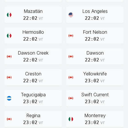
Mazatlán
Los Angeles
vr
vr
22:02
22:02
Hermosillo
Fort Nelson
vr
vr
22:02
22:02
Dawson Creek
Dawson
vr
vr
22:02
22:02
Creston
Yellowknife
vr
vr
22:02
23:02
Tegucigalpa
Swift Current
vr
vr
23:02
23:02
Regina
Monterrey
vr
vr
23:02
23:02