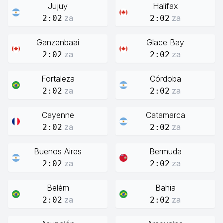
Jujuy
Halifax
za
za
2:02
2:02
Ganzenbaai
Glace Bay
za
za
2:02
2:02
Fortaleza
Córdoba
za
za
2:02
2:02
Cayenne
Catamarca
za
za
2:02
2:02
Buenos Aires
Bermuda
za
za
2:02
2:02
Belém
Bahia
za
za
2:02
2:02