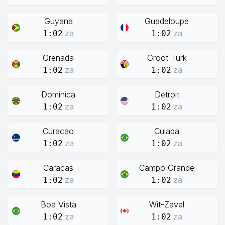
Guyana
Guadeloupe
za
za
1:02
1:02
Grenada
Groot-Turk
za
za
1:02
1:02
Dominica
Detroit
za
za
1:02
1:02
Curacao
Cuiaba
za
za
1:02
1:02
Caracas
Campo Grande
za
za
1:02
1:02
Boa Vista
Wit-Zavel
za
za
1:02
1:02