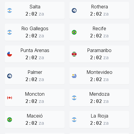
Salta
Rothera
za
za
2:02
2:02
Rio Gallegos
Recife
za
za
2:02
2:02
Punta Arenas
Paramaribo
za
za
2:02
2:02
Palmer
Montevideo
za
za
2:02
2:02
Moncton
Mendoza
za
za
2:02
2:02
Maceió
La Rioja
za
za
2:02
2:02