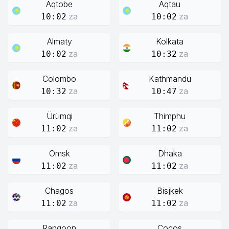
Aqtobe
Aqtau
za
za
10:02
10:02
Almaty
Kolkata
za
za
10:02
10:32
Colombo
Kathmandu
za
za
10:32
10:47
Ürümqi
Thimphu
za
za
11:02
11:02
Omsk
Dhaka
za
za
11:02
11:02
Chagos
Bisjkek
za
za
11:02
11:02
Rangoon
Cocos