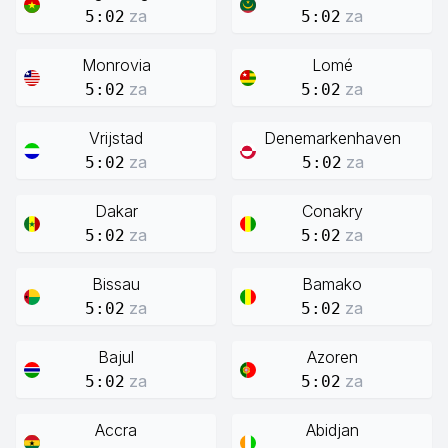
za
za
5:02
5:02
Monrovia
Lomé
za
za
5:02
5:02
Vrijstad
Denemarkenhaven
za
za
5:02
5:02
Dakar
Conakry
za
za
5:02
5:02
Bissau
Bamako
za
za
5:02
5:02
Bajul
Azoren
za
za
5:02
5:02
Accra
Abidjan