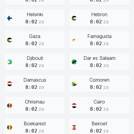
Helsinki
Hebron
za
za
8:02
8:02
Gaza
Famagusta
za
za
8:02
8:02
Djibouti
Dar es Salaam
za
za
8:02
8:02
Damascus
Comoren
za
za
8:02
8:02
Chrisinau
Cairo
za
za
8:02
8:02
Boekarest
Beiroet
za
za
8:02
8:02