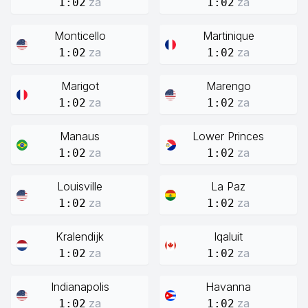
za
za
1:02
1:02
Monticello
Martinique
za
za
1:02
1:02
Marigot
Marengo
za
za
1:02
1:02
Manaus
Lower Princes
za
za
1:02
1:02
Louisville
La Paz
za
za
1:02
1:02
Kralendijk
Iqaluit
za
za
1:02
1:02
Indianapolis
Havanna
za
za
1:02
1:02