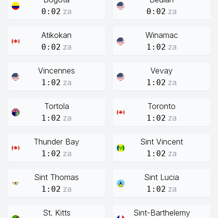
za
za
0:02
0:02
Atikokan
Winamac
za
za
0:02
1:02
Vincennes
Vevay
za
za
1:02
1:02
Tortola
Toronto
za
za
1:02
1:02
Thunder Bay
Sint Vincent
za
za
1:02
1:02
Sint Thomas
Sint Lucia
za
za
1:02
1:02
St. Kitts
Sint-Barthelemy