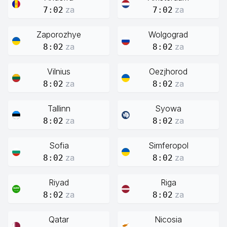
za
za
7:02
7:02
Zaporozhye
Wolgograd
za
za
8:02
8:02
Vilnius
Oezjhorod
za
za
8:02
8:02
Tallinn
Syowa
za
za
8:02
8:02
Sofia
Simferopol
za
za
8:02
8:02
Riyad
Riga
za
za
8:02
8:02
Qatar
Nicosia