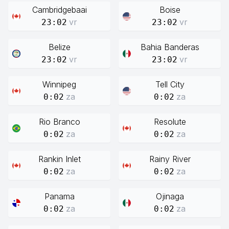
Cambridgebaai
Boise
vr
vr
23:02
23:02
Belize
Bahia Banderas
vr
vr
23:02
23:02
Winnipeg
Tell City
za
za
0:02
0:02
Rio Branco
Resolute
za
za
0:02
0:02
Rankin Inlet
Rainy River
za
za
0:02
0:02
Panama
Ojinaga
za
za
0:02
0:02