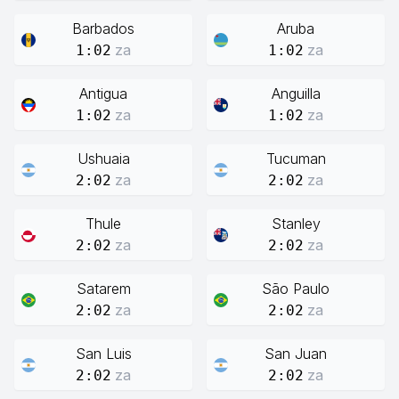
Barbados
Aruba
za
za
1:02
1:02
Antigua
Anguilla
za
za
1:02
1:02
Ushuaia
Tucuman
za
za
2:02
2:02
Thule
Stanley
za
za
2:02
2:02
Satarem
São Paulo
za
za
2:02
2:02
San Luis
San Juan
za
za
2:02
2:02